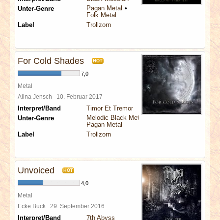
Pagan Metal
Unter-Genre
Folk Metal
Label
Trollzorn
For Cold Shades
HOT
7,0
Metal
Alina Jensch
10. Februar 2017
Interpret/Band
Timor Et Tremor
Melodic Black Metal
Unter-Genre
Pagan Metal
Label
Trollzorn
Unvoiced
HOT
4,0
Metal
Ecke Buck
29. September 2016
Interpret/Band
7th Abyss