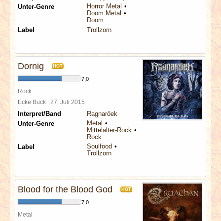
Horror Metal
Unter-Genre
Doom Metal
Doom
Label
Trollzorn
Dornig
HOT
7,0
Rock
Ecke Buck
27. Juli 2015
Interpret/Band
Ragnaröek
Metal
Unter-Genre
Mittelalter-Rock
Rock
Soulfood
Label
Trollzorn
Blood for the Blood God
HOT
7,0
Metal