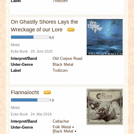
Label
Trollzorn
On Ghastly Shores Lays the
Wreckage of our Lore
HOT
6,0
Metal
Ecke Buck
29. Juni 2020
Interpret/Band
Old Corpse Road
Unter-Genre
Black Metal
Label
Trollzorn
Fiannaíocht
HOT
7,0
Metal
Ecke Buck
24. Mai 2018
Interpret/Band
Celtachor
Folk Metal
Unter-Genre
Black Metal