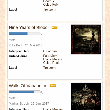
Doom
Celtic Folk
Label
Trollzorn
Nine Years of Blood
HOT
6,0
Metal
Ecke Buck
24. Mai 2018
Interpret/Band
Cruachan
Folk Metal
Unter-Genre
Black Metal
Celtic Rock
Label
Trollzorn
Walls Of Vanaheim
HOT
8,0
Metal
Markus Skroch
12. Juni 2017
Interpret/Band
Black Messiah