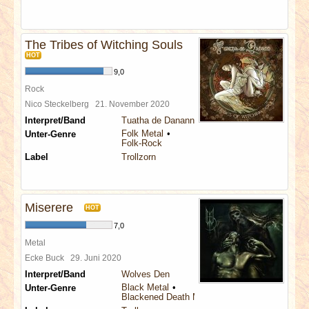
The Tribes of Witching Souls
HOT
9,0
Rock
Nico Steckelberg
21. November 2020
Interpret/Band
Tuatha de Danann
Folk Metal
Unter-Genre
Folk-Rock
Label
Trollzorn
Miserere
HOT
7,0
Metal
Ecke Buck
29. Juni 2020
Interpret/Band
Wolves Den
Black Metal
Unter-Genre
Blackened Death Metal