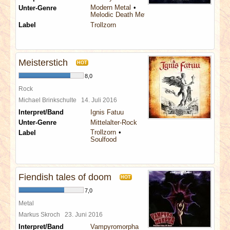
Modern Metal
Unter-Genre
Melodic Death Metal
Label
Trollzorn
Meisterstich
HOT
8,0
Rock
Michael Brinkschulte
14. Juli 2016
Interpret/Band
Ignis Fatuu
Unter-Genre
Mittelalter-Rock
Trollzorn
Label
Soulfood
Fiendish tales of doom
HOT
7,0
Metal
Markus Skroch
23. Juni 2016
Interpret/Band
Vampyromorpha