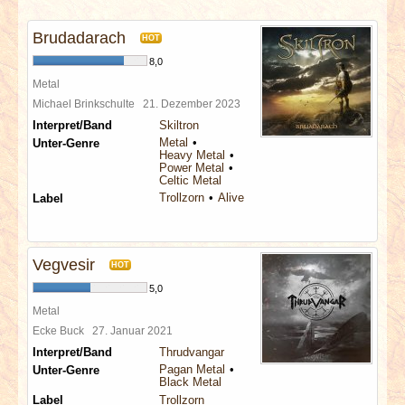
INTERVIEWS
Brudadarach
HOT
SPECIALS
8,0
Metal
REDAKTION
Michael Brinkschulte
21. Dezember 2023
Interpret/Band
Skiltron
Metal
Unter-Genre
LINKS
Heavy Metal
Power Metal
Celtic Metal
ARCHIV
Trollzorn
Alive
Label
Vegvesir
HOT
5,0
Metal
Ecke Buck
27. Januar 2021
Interpret/Band
Thrudvangar
Pagan Metal
Unter-Genre
Black Metal
Label
Trollzorn