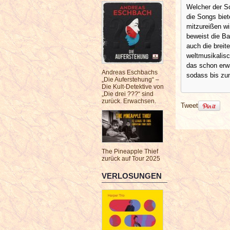
Welcher der So
die Songs biet
mitzureißen wi
beweist die B
auch die breit
weltmusikalis
das schon erw
Andreas Eschbachs
sodass bis zu
„Die Auferstehung“ –
Die Kult-Detektive von
„Die drei ???“ sind
zurück. Erwachsen.
Tweet
The Pineapple Thief
zurück auf Tour 2025
VERLOSUNGEN