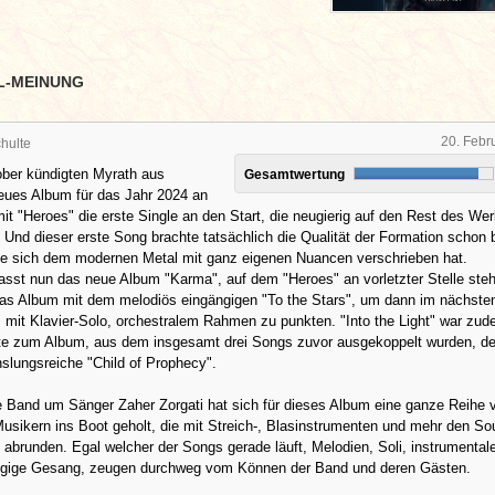
L-MEINUNG
20. Febr
hulte
ber kündigten Myrath aus
Gesamtwertung
eues Album für das Jahr 2024 an
it "Heroes" die erste Single an den Start, die neugierig auf den Rest des We
 Und dieser erste Song brachte tatsächlich die Qualität der Formation schon
die sich dem modernen Metal mit ganz eigenen Nuancen verschrieben hat.
sst nun das neue Album "Karma", auf dem "Heroes" an vorletzter Stelle steh
 das Album mit dem melodiös eingängigen "To the Stars", um dann im nächste
t" mit Klavier-Solo, orchestralem Rahmen zu punkten. "Into the Light" war zud
ote zum Album, aus dem insgesamt drei Songs zuvor ausgekoppelt wurden, der
slungsreiche "Child of Prophecy".
e Band um Sänger Zaher Zorgati hat sich für dieses Album eine ganze Reihe 
sikern ins Boot geholt, die mit Streich-, Blasinstrumenten und mehr den So
 abrunden. Egal welcher der Songs gerade läuft, Melodien, Soli, instrumental
ngige Gesang, zeugen durchweg vom Können der Band und deren Gästen.