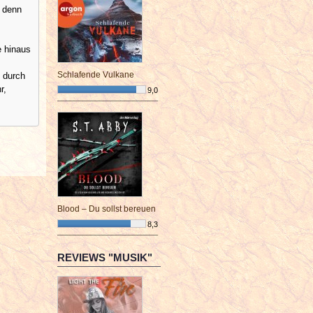
, denn
e hinaus
Schlafende Vulkane
 durch
r,
9,0
¯¯¯¯¯¯¯¯¯¯¯¯¯¯¯¯¯¯¯¯¯¯¯¯
Blood – Du sollst bereuen
8,3
¯¯¯¯¯¯¯¯¯¯¯¯¯¯¯¯¯¯¯¯¯¯¯¯
REVIEWS "MUSIK"