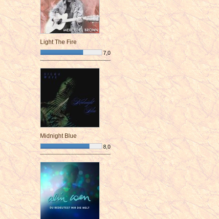
Light The Fire
7,0
¯¯¯¯¯¯¯¯¯¯¯¯¯¯¯¯¯¯¯¯¯¯¯¯
Midnight Blue
8,0
¯¯¯¯¯¯¯¯¯¯¯¯¯¯¯¯¯¯¯¯¯¯¯¯