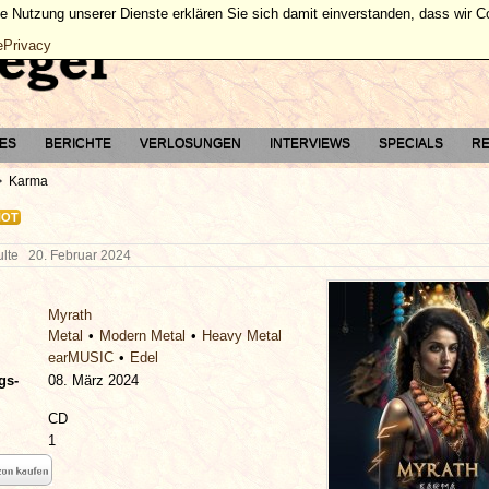
ie Nutzung unserer Dienste erklären Sie sich damit einverstanden, dass wir 
ePrivacy
TES
BERICHTE
VERLOSUNGEN
INTERVIEWS
SPECIALS
RE
Karma
HOT
hulte
20. Februar 2024
Myrath
Metal
Modern Metal
Heavy Metal
earMUSIC
Edel
gs-
08. März 2024
CD
1