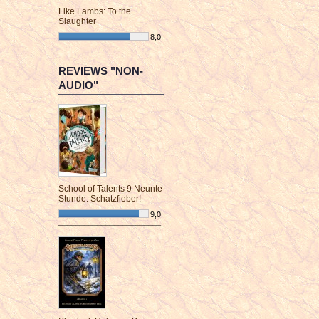
Like Lambs: To the
Slaughter
8,0
¯¯¯¯¯¯¯¯¯¯¯¯¯¯¯¯¯¯¯¯¯¯¯¯
REVIEWS "NON-
AUDIO"
School of Talents 9 Neunte
Stunde: Schatzfieber!
9,0
¯¯¯¯¯¯¯¯¯¯¯¯¯¯¯¯¯¯¯¯¯¯¯¯