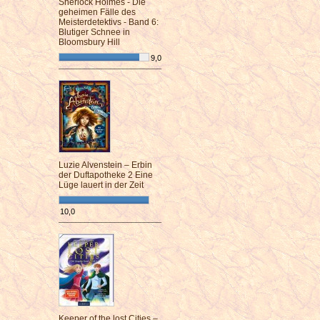
Sherlock Holmes - Die
geheimen Fälle des
Meisterdetektivs - Band 6:
Blutiger Schnee in
Bloomsbury Hill
9,0
¯¯¯¯¯¯¯¯¯¯¯¯¯¯¯¯¯¯¯¯¯¯¯¯
Luzie Alvenstein – Erbin
der Duftapotheke 2 Eine
Lüge lauert in der Zeit
10,0
¯¯¯¯¯¯¯¯¯¯¯¯¯¯¯¯¯¯¯¯¯¯¯¯
Keeper of the lost Cities –