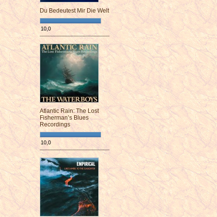
Du Bedeutest Mir Die Welt
10,0
¯¯¯¯¯¯¯¯¯¯¯¯¯¯¯¯¯¯¯¯¯¯¯¯
Atlantic Rain: The Lost
Fisherman’s Blues
Recordings
10,0
¯¯¯¯¯¯¯¯¯¯¯¯¯¯¯¯¯¯¯¯¯¯¯¯