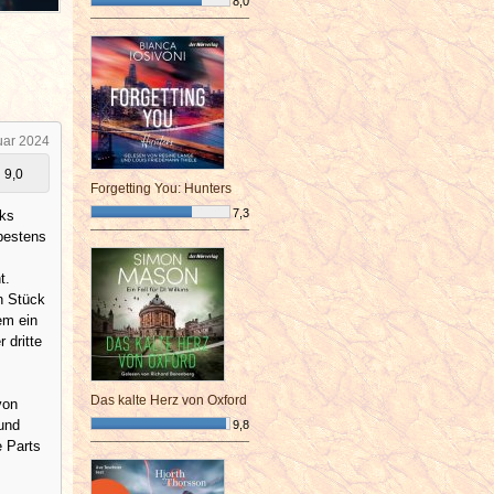
8,0
¯¯¯¯¯¯¯¯¯¯¯¯¯¯¯¯¯¯¯¯¯¯¯¯
uar 2024
9,0
Forgetting You: Hunters
7,3
rks
 bestens
¯¯¯¯¯¯¯¯¯¯¯¯¯¯¯¯¯¯¯¯¯¯¯¯
t.
n Stück
em ein
 dritte
Das kalte Herz von Oxford
von
und
9,8
e Parts
¯¯¯¯¯¯¯¯¯¯¯¯¯¯¯¯¯¯¯¯¯¯¯¯