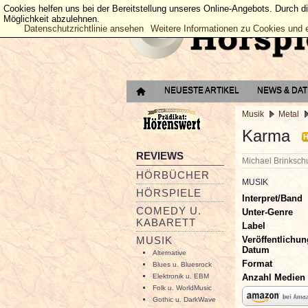
Cookies helfen uns bei der Bereitstellung unseres Online-Angebots. Durch d
Möglichkeit abzulehnen.
Datenschutzrichtlinie ansehen
Weitere Informationen zu Cookies und 
NEUESTE ARTIKEL
NEWS & DA
Musik
Metal
Karma
REVIEWS
Michael Brinksc
HÖRBÜCHER
MUSIK
HÖRSPIELE
Interpret/Band
COMEDY U.
Unter-Genre
KABARETT
Label
Veröffentlichun
MUSIK
Datum
Alternative
Format
Blues u. Bluesrock
Anzahl Medien
Elektronik u. EBM
Folk u. WorldMusic
Gothic u. DarkWave