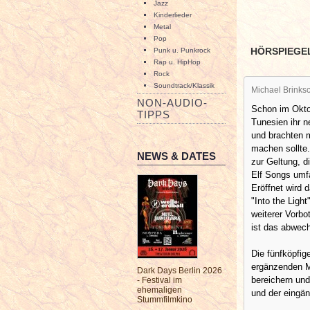
Jazz
Kinderlieder
Metal
Pop
HÖRSPIEGE
Punk u. Punkrock
Rap u. HipHop
Rock
Soundtrack/Klassik
Michael Brinksc
NON-AUDIO-
Schon im Okto
TIPPS
Tunesien ihr n
und brachten m
machen sollte.
NEWS & DATES
zur Geltung, 
Elf Songs umfa
Eröffnet wird
"Into the Ligh
weiterer Vorb
ist das abwech
Die fünfköpfig
ergänzenden Mu
Dark Days Berlin 2026
bereichern und
- Festival im
ehemaligen
und der eingä
Stummfilmkino