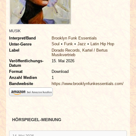
INTERVIEWS
SPECIALS
MUSIK
REDAKTION
Interpret/Band
Brooklyn Funk Essentials
Soul
Funk
Jazz
Latin Hip Hop
Unter-Genre
LINKS
Label
Dorado Records, Kartel / Bertus
Musikvertrieb
Veröffentlichungs-
15. Mai 2026
Datum
ARCHIV
Format
Download
Anzahl Medien
1
Bandwebsite
https://www.brooklynfunkessentials.com/
HÖRSPIEGEL-MEINUNG
14. Mai 2026