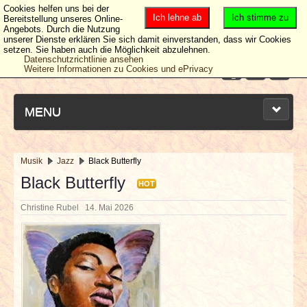
Cookies helfen uns bei der
Ich lehne ab
Ich stimme zu
Bereitstellung unseres Online-
Angebots. Durch die Nutzung
unserer Dienste erklären Sie sich damit einverstanden, dass wir Cookies
setzen. Sie haben auch die Möglichkeit abzulehnen.
Datenschutzrichtlinie ansehen
Weitere Informationen zu Cookies und ePrivacy
MENU
Musik
Jazz
Black Butterfly
NEUESTE ARTIKEL
Black Butterfly
HOT
Christine Rubel
14. Mai 2026
NEWS & DATES
BERICHTE
VERLOSUNGEN