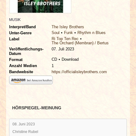
INTERVIEWS
SPECIALS
MUSIK
Interpret/Band
The Isley Brothers
Soul
Funk
Rhythm n Blues
Unter-Genre
REDAKTION
Ri Top Ten Rec
Label
The Orchard (Membran) / Bertus
Veröffentlichungs-
07. Juli 2023
LINKS
Datum
CD
Download
Format
ARCHIV
Anzahl Medien
1
Bandwebsite
https://officialisleybrothers.com
HÖRSPIEGEL-MEINUNG
08. Juni 2023
Christine Rubel