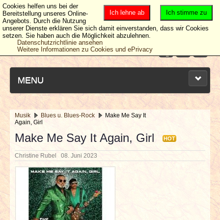
Cookies helfen uns bei der
Ich lehne ab
Ich stimme zu
Bereitstellung unseres Online-
Angebots. Durch die Nutzung
unserer Dienste erklären Sie sich damit einverstanden, dass wir Cookies
setzen. Sie haben auch die Möglichkeit abzulehnen.
Datenschutzrichtlinie ansehen
Weitere Informationen zu Cookies und ePrivacy
MENU
Musik
Blues u. Blues-Rock
Make Me Say It
Again, Girl
NEUESTE ARTIKEL
Make Me Say It Again, Girl
HOT
NEWS & DATES
Christine Rubel
08. Juni 2023
BERICHTE
VERLOSUNGEN