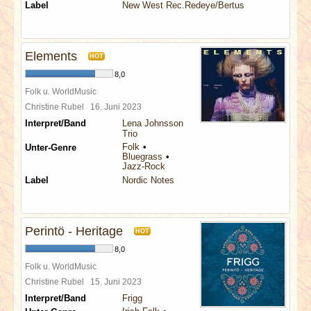
Label
New West Rec.Redeye/Bertus
Elements
HOT
8,0
Folk u. WorldMusic
Christine Rubel
16. Juni 2023
Interpret/Band
Lena Johnsson
Trio
Folk
Unter-Genre
Bluegrass
Jazz-Rock
Label
Nordic Notes
Perintö - Heritage
HOT
8,0
Folk u. WorldMusic
Christine Rubel
15. Juni 2023
Interpret/Band
Frigg