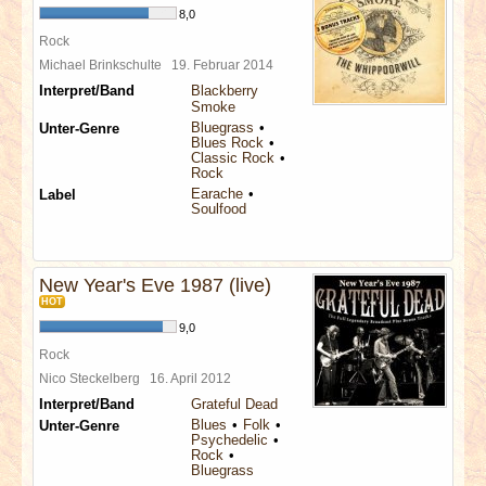
8,0
Rock
Michael Brinkschulte
19. Februar 2014
Interpret/Band
Blackberry
Smoke
Bluegrass
Unter-Genre
Blues Rock
Classic Rock
Rock
Earache
Label
Soulfood
New Year's Eve 1987 (live)
HOT
9,0
Rock
Nico Steckelberg
16. April 2012
Interpret/Band
Grateful Dead
Blues
Folk
Unter-Genre
Psychedelic
Rock
Bluegrass