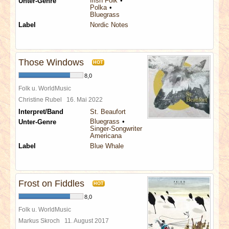
Irish Folk
Unter-Genre
Polka
Bluegrass
Label
Nordic Notes
Those Windows
HOT
8,0
Folk u. WorldMusic
Christine Rubel
16. Mai 2022
Interpret/Band
St. Beaufort
Bluegrass
Unter-Genre
Singer-Songwriter
Americana
Label
Blue Whale
Frost on Fiddles
HOT
8,0
Folk u. WorldMusic
Markus Skroch
11. August 2017