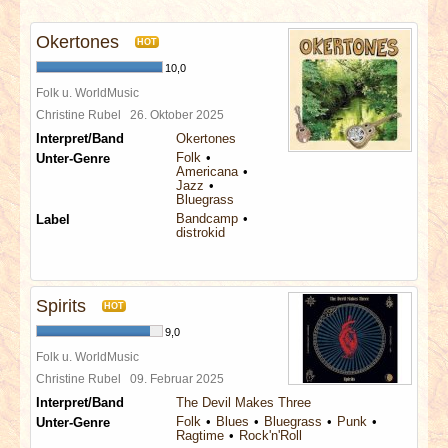
INTERVIEWS
Okertones
HOT
SPECIALS
10,0
Folk u. WorldMusic
REDAKTION
Christine Rubel
26. Oktober 2025
Interpret/Band
Okertones
Folk
Unter-Genre
LINKS
Americana
Jazz
Bluegrass
ARCHIV
Bandcamp
Label
distrokid
Spirits
HOT
9,0
Folk u. WorldMusic
Christine Rubel
09. Februar 2025
Interpret/Band
The Devil Makes Three
Folk
Blues
Bluegrass
Punk
Unter-Genre
Ragtime
Rock'n'Roll