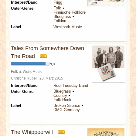
Interpret/Band
Frigg
Folk
Unter-Genre
Finnische Folklore
Bluegrass
Folklore
Label
Westpark Music
Tales From Somewhere Down
The Road
HOT
9,0
Folk u. WorldMusic
Christine Rubel
20. März 2015
Interpret/Band
Rudi Tuesday Band
Bluegrass
Unter-Genre
Country
Folk-Rock
Broken Silence
Label
DMG Germany
The Whippoorwill
HOT