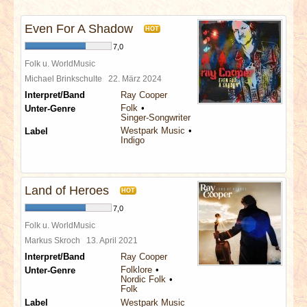
INTERVIEWS
Even For A Shadow
HOT
SPECIALS
7,0
Folk u. WorldMusic
REDAKTION
Michael Brinkschulte
22. März 2024
Interpret/Band
Ray Cooper
Folk
Unter-Genre
LINKS
Singer-Songwriter
Westpark Music
Label
Indigo
ARCHIV
Land of Heroes
HOT
7,0
Folk u. WorldMusic
Markus Skroch
13. April 2021
Interpret/Band
Ray Cooper
Folklore
Unter-Genre
Nordic Folk
Folk
Label
Westpark Music