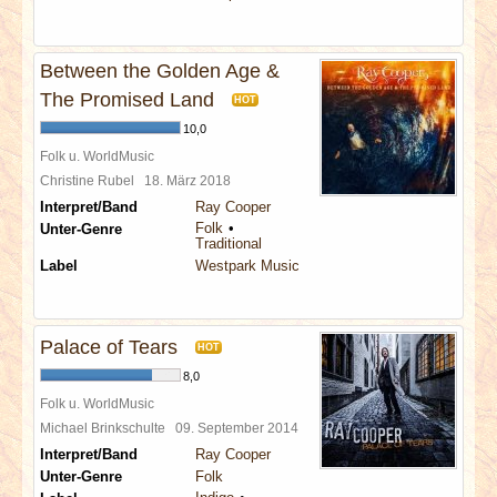
Between the Golden Age &
The Promised Land
HOT
10,0
Folk u. WorldMusic
Christine Rubel
18. März 2018
Interpret/Band
Ray Cooper
Folk
Unter-Genre
Traditional
Label
Westpark Music
Palace of Tears
HOT
8,0
Folk u. WorldMusic
Michael Brinkschulte
09. September 2014
Interpret/Band
Ray Cooper
Unter-Genre
Folk