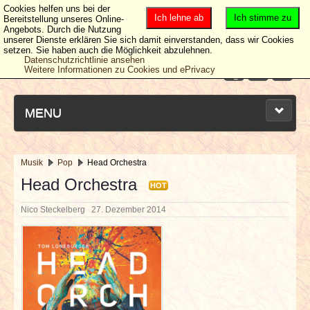
Cookies helfen uns bei der
Ich lehne ab
Ich stimme zu
Bereitstellung unseres Online-
Angebots. Durch die Nutzung
unserer Dienste erklären Sie sich damit einverstanden, dass wir Cookies
setzen. Sie haben auch die Möglichkeit abzulehnen.
Datenschutzrichtlinie ansehen
Weitere Informationen zu Cookies und ePrivacy
MENU
Musik
Pop
Head Orchestra
NEUESTE ARTIKEL
Head Orchestra
HOT
Nico Steckelberg
27. Dezember 2014
NEWS & DATES
BERICHTE
VERLOSUNGEN