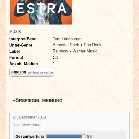
INTERVIEWS
SPECIALS
MUSIK
REDAKTION
Interpret/Band
Tom Lüneburger
Acoustic Rock
Pop-Rock
Unter-Genre
Rainbow
Warner Music
LINKS
Label
Format
CD
Anzahl Medien
1
ARCHIV
HÖRSPIEGEL-MEINUNG
27. Dezember 2014
Nico Steckelberg
Gesamtwertung
9,0