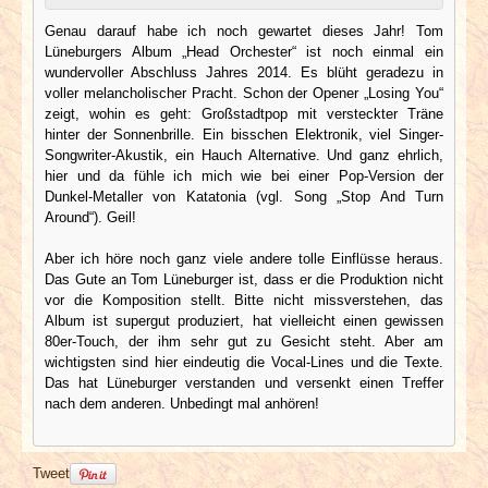
Genau darauf habe ich noch gewartet dieses Jahr! Tom
Lüneburgers Album „Head Orchester“ ist noch einmal ein
wundervoller Abschluss Jahres 2014. Es blüht geradezu in
voller melancholischer Pracht. Schon der Opener „Losing You“
zeigt, wohin es geht: Großstadtpop mit versteckter Träne
hinter der Sonnenbrille. Ein bisschen Elektronik, viel Singer-
Songwriter-Akustik, ein Hauch Alternative. Und ganz ehrlich,
hier und da fühle ich mich wie bei einer Pop-Version der
Dunkel-Metaller von Katatonia (vgl. Song „Stop And Turn
Around“). Geil!
Aber ich höre noch ganz viele andere tolle Einflüsse heraus.
Das Gute an Tom Lüneburger ist, dass er die Produktion nicht
vor die Komposition stellt. Bitte nicht missverstehen, das
Album ist supergut produziert, hat vielleicht einen gewissen
80er-Touch, der ihm sehr gut zu Gesicht steht. Aber am
wichtigsten sind hier eindeutig die Vocal-Lines und die Texte.
Das hat Lüneburger verstanden und versenkt einen Treffer
nach dem anderen. Unbedingt mal anhören!
Tweet