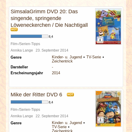
INTERVIEWS
SimsalaGrimm DVD 20: Das
singende, springende
SPECIALS
Löweneckerchen / Die Nachtigall
HOT
REDAKTION
8,4
Film-/Serien-Tipps
LINKS
Annika Lange
23. September 2014
Kinder- u. Jugend
TV-Serie
Genre
Zeichentrick
ARCHIV
Darsteller
-
Erscheinungsjahr
2014
Mike der Ritter DVD 6
HOT
8,4
Film-/Serien-Tipps
Annika Lange
22. September 2014
Kinder- u. Jugend
Genre
TV-Serie
Zeichentrick