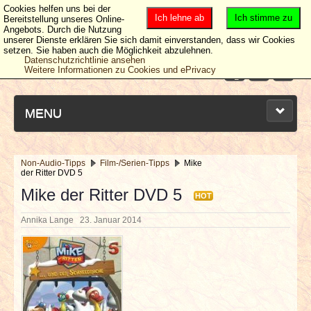
Cookies helfen uns bei der
Ich lehne ab
Ich stimme zu
Bereitstellung unseres Online-
Angebots. Durch die Nutzung
unserer Dienste erklären Sie sich damit einverstanden, dass wir Cookies
setzen. Sie haben auch die Möglichkeit abzulehnen.
Datenschutzrichtlinie ansehen
Weitere Informationen zu Cookies und ePrivacy
MENU
Non-Audio-Tipps
Film-/Serien-Tipps
Mike
der Ritter DVD 5
NEUESTE ARTIKEL
Mike der Ritter DVD 5
HOT
NEWS & DATES
Annika Lange
23. Januar 2014
BERICHTE
VERLOSUNGEN