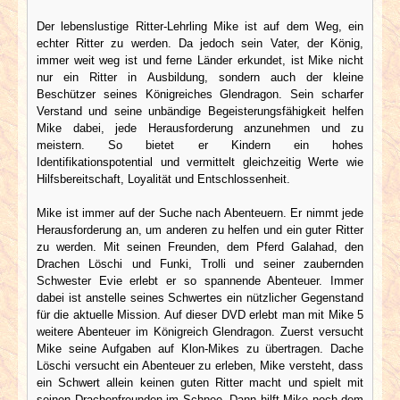
Der lebenslustige Ritter-Lehrling Mike ist auf dem Weg, ein
echter Ritter zu werden. Da jedoch sein Vater, der König,
immer weit weg ist und ferne Länder erkundet, ist Mike nicht
nur ein Ritter in Ausbildung, sondern auch der kleine
Beschützer seines Königreiches Glendragon. Sein scharfer
Verstand und seine unbändige Begeisterungsfähigkeit helfen
Mike dabei, jede Herausforderung anzunehmen und zu
meistern. So bietet er Kindern ein hohes
Identifikationspotential und vermittelt gleichzeitig Werte wie
Hilfsbereitschaft, Loyalität und Entschlossenheit.
Mike ist immer auf der Suche nach Abenteuern. Er nimmt jede
Herausforderung an, um anderen zu helfen und ein guter Ritter
zu werden. Mit seinen Freunden, dem Pferd Galahad, den
Drachen Löschi und Funki, Trolli und seiner zaubernden
Schwester Evie erlebt er so spannende Abenteuer. Immer
dabei ist anstelle seines Schwertes ein nützlicher Gegenstand
für die aktuelle Mission. Auf dieser DVD erlebt man mit Mike 5
weitere Abenteuer im Königreich Glendragon. Zuerst versucht
Mike seine Aufgaben auf Klon-Mikes zu übertragen. Dache
Löschi versucht ein Abenteuer zu erleben, Mike versteht, dass
ein Schwert allein keinen guten Ritter macht und spielt mit
seinen Drachenfreunden im Schnee. Dann hilft Mike noch dem