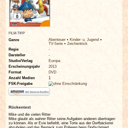
INTERVIEWS
SPECIALS
REDAKTION
FILM-TIPP
Abenteuer
Kinder- u. Jugend
Genre
TV-Serie
Zeichentrick
LINKS
Regie
-
Darsteller
-
Studio/Verlag
Europa
ARCHIV
Erscheinungsjahr
2013
Format
DVD
Anzahl Medien
1
FSK-Freigabe
Rückentext
Mike und die vielen Ritter
Mike glaubt als wahrer Ritter seine Aufgaben anderen übertragen
zu können. Als er Evie befiehlt, eine Torte aus der Dorfbäckerei
abzuholen und das Besteck zum Polieren beim Dorfschmied