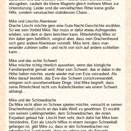
abzugeben, zaubert die kleine Magierin gleich mehrere Mikes zur
Unterstüzung. Leider sind die vervielfachten Ritter keine große
Hilfe, sondern verursachen stattdessen Chaos...
Mike und Löschis Abenteuer
Drache Löschi möchte gern eine Gute-Nacht-Geschichte erzählen.
So wie sein Vorbild Mike. Nur muss er dafür etwas Aufregendes
erleben, von dem er dann berichten kann. Ritterlehrling Mike ist
ihm dabei gern behilflich, vergisst aber, dass sein Drachenfreund
sich ganz andere Abenteuer vorstellt. Mike lernt, dass man
einander zuhören sollte - und nicht von sich auf andere schließen
kann...
Mike und das echte Schwert
Mike möchte richtig ritterlich aussehen, wenn das königliche
Familienporträt gemalt wird. Aber sein Schwert, das er dabei in die
Höhe halten möchte, wurde wieder mal von Evie verzaubert. Als
Mike darauf besteht, das Evie das Schwert zurückverwandelt,
ereignen sich unvorhersehbare Dinge. Und Mike begreift, dass
seine Ritterlichkeit nicht von Äußerlichkeiten wie einem Schwert
abhängt...
Mike und der Schneedrache
Da Mike nicht allein im Schnee spielen möchte, versucht er seinen
Drachenfreund Löschi an das kalte Weiß zu gewöhnen. Er erzählt
von seinem Lieblingshelden, dem Schneedrachen, der einen
Eispalast gebaut hat. Löschi friert sehr, doch dafür hat Mike kein
Verständnis. Erst als Löschi hilflos in einem riesigen Schneeball
gefangen ist, gibt Mike zu, dass er den Schneedrachen nur
erfunden hat ? und merkt, dass es unklug war, die Freunde