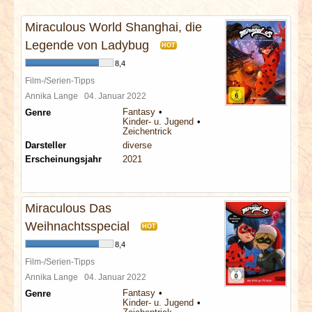
INTERVIEWS
Miraculous World Shanghai, die
SPECIALS
Legende von Ladybug
HOT
8,4
REDAKTION
Film-/Serien-Tipps
Annika Lange
04. Januar 2022
Fantasy
Genre
LINKS
Kinder- u. Jugend
Zeichentrick
Darsteller
diverse
ARCHIV
Erscheinungsjahr
2021
Miraculous Das
Weihnachtsspecial
HOT
8,4
Film-/Serien-Tipps
Annika Lange
04. Januar 2022
Fantasy
Genre
Kinder- u. Jugend