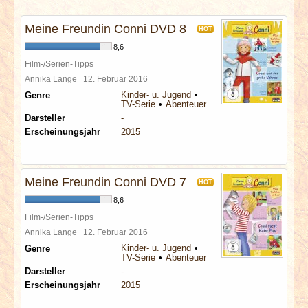
INTERVIEWS
Meine Freundin Conni DVD 8
HOT
SPECIALS
8,6
Film-/Serien-Tipps
REDAKTION
Annika Lange
12. Februar 2016
Kinder- u. Jugend
Genre
TV-Serie
Abenteuer
LINKS
Darsteller
-
Erscheinungsjahr
2015
ARCHIV
Meine Freundin Conni DVD 7
HOT
8,6
Film-/Serien-Tipps
Annika Lange
12. Februar 2016
Kinder- u. Jugend
Genre
TV-Serie
Abenteuer
Darsteller
-
Erscheinungsjahr
2015