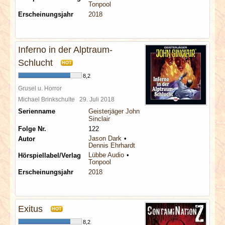
Tonpool
Erscheinungsjahr
2018
Inferno in der Alptraum-
Schlucht
HOT
8,2
Grusel u. Horror
Michael Brinkschulte
29. Juli 2018
Serienname
Geisterjäger John
Sinclair
Folge Nr.
122
Jason Dark
Autor
Dennis Ehrhardt
Lübbe Audio
Hörspiellabel/Verlag
Tonpool
Erscheinungsjahr
2018
Exitus
HOT
8,2