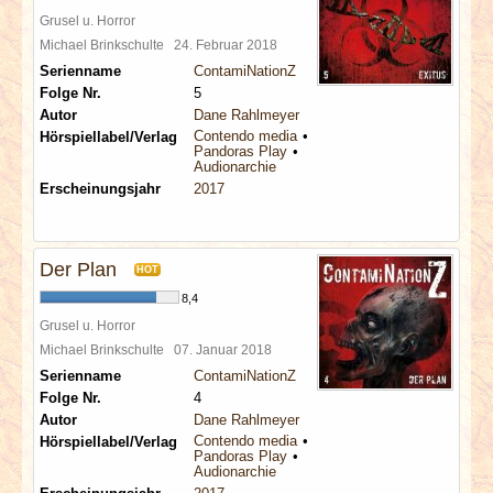
Grusel u. Horror
Michael Brinkschulte
24. Februar 2018
Serienname
ContamiNationZ
Folge Nr.
5
Autor
Dane Rahlmeyer
Contendo media
Hörspiellabel/Verlag
Pandoras Play
Audionarchie
Erscheinungsjahr
2017
Der Plan
HOT
8,4
Grusel u. Horror
Michael Brinkschulte
07. Januar 2018
Serienname
ContamiNationZ
Folge Nr.
4
Autor
Dane Rahlmeyer
Contendo media
Hörspiellabel/Verlag
Pandoras Play
Audionarchie