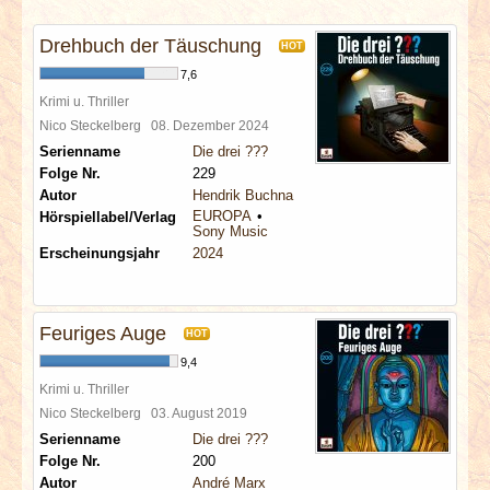
INTERVIEWS
Drehbuch der Täuschung
HOT
SPECIALS
7,6
Krimi u. Thriller
REDAKTION
Nico Steckelberg
08. Dezember 2024
Serienname
Die drei ???
Folge Nr.
229
LINKS
Autor
Hendrik Buchna
EUROPA
Hörspiellabel/Verlag
Sony Music
ARCHIV
Erscheinungsjahr
2024
Feuriges Auge
HOT
9,4
Krimi u. Thriller
Nico Steckelberg
03. August 2019
Serienname
Die drei ???
Folge Nr.
200
Autor
André Marx