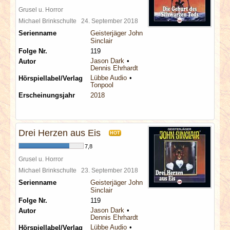
Grusel u. Horror
Michael Brinkschulte
24. September 2018
Serienname
Geisterjäger John
Sinclair
Folge Nr.
119
Jason Dark
Autor
Dennis Ehrhardt
Lübbe Audio
Hörspiellabel/Verlag
Tonpool
Erscheinungsjahr
2018
Drei Herzen aus Eis
HOT
7,8
Grusel u. Horror
Michael Brinkschulte
23. September 2018
Serienname
Geisterjäger John
Sinclair
Folge Nr.
119
Jason Dark
Autor
Dennis Ehrhardt
Lübbe Audio
Hörspiellabel/Verlag