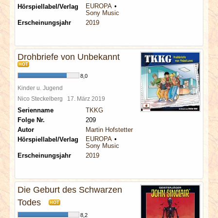
EUROPA
Hörspiellabel/Verlag
Sony Music
Erscheinungsjahr
2019
Drohbriefe von Unbekannt
HOT
8,0
Kinder u. Jugend
Nico Steckelberg
17. März 2019
Serienname
TKKG
Folge Nr.
209
Autor
Martin Hofstetter
EUROPA
Hörspiellabel/Verlag
Sony Music
Erscheinungsjahr
2019
Die Geburt des Schwarzen
Todes
HOT
8,2