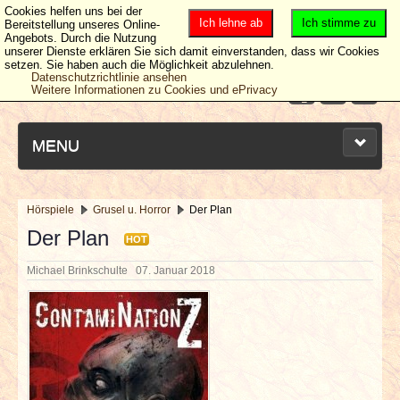
Cookies helfen uns bei der
Ich lehne ab
Ich stimme zu
Bereitstellung unseres Online-
Angebots. Durch die Nutzung
unserer Dienste erklären Sie sich damit einverstanden, dass wir Cookies
setzen. Sie haben auch die Möglichkeit abzulehnen.
Datenschutzrichtlinie ansehen
Weitere Informationen zu Cookies und ePrivacy
MENU
Hörspiele
Grusel u. Horror
Der Plan
NEUESTE ARTIKEL
Der Plan
HOT
Michael Brinkschulte
07. Januar 2018
NEWS & DATES
BERICHTE
VERLOSUNGEN