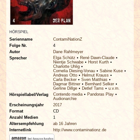
INTERVIEWS
SPECIALS
HÖRSPIEL
REDAKTION
Serienname
ContamiNationZ
Folge Nr.
4
LINKS
Autor
Dane Rahlmeyer
Elga Schütz
René Dawn-Claude
Sprecher
Nientje Schwabe
Horst Kurth
Charlotte Uhlig
ARCHIV
Cornelia Diesing-Vonau
Sabine Kuse
Andreas Otto
Helmut Krauss
Carla Becker
Sven Matthias
Dagmar Bittner
Bernhard Selker
Gerline Dillge
Detlef Tams
u.v.m.
Contendo media
Pandoras Play
Hörspiellabel/Verlag
Audionarchie
Erscheinungsjahr
2017
Format
CD
Anzahl Medien
1
Altersempfehlung
ab 16 Jahren
Internetlink
http://www.contaminationz.de