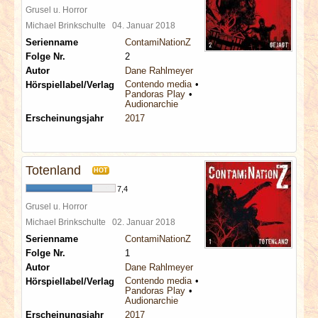
Grusel u. Horror
Michael Brinkschulte
04. Januar 2018
Serienname
ContamiNationZ
Folge Nr.
2
Autor
Dane Rahlmeyer
Contendo media
Hörspiellabel/Verlag
Pandoras Play
Audionarchie
Erscheinungsjahr
2017
Totenland
HOT
7,4
Grusel u. Horror
Michael Brinkschulte
02. Januar 2018
Serienname
ContamiNationZ
Folge Nr.
1
Autor
Dane Rahlmeyer
Contendo media
Hörspiellabel/Verlag
Pandoras Play
Audionarchie
Erscheinungsjahr
2017