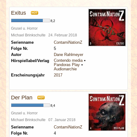
INTERVIEWS
Exitus
HOT
SPECIALS
8,2
Grusel u. Horror
REDAKTION
Michael Brinkschulte
24. Februar 2018
Serienname
ContamiNationZ
Folge Nr.
5
LINKS
Autor
Dane Rahlmeyer
Contendo media
Hörspiellabel/Verlag
Pandoras Play
ARCHIV
Audionarchie
Erscheinungsjahr
2017
Der Plan
HOT
8,4
Grusel u. Horror
Michael Brinkschulte
07. Januar 2018
Serienname
ContamiNationZ
Folge Nr.
4