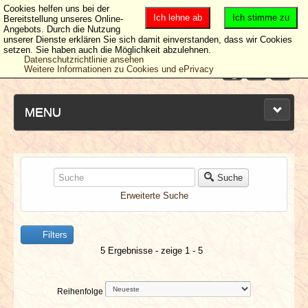
Cookies helfen uns bei der
Ich lehne ab
Ich stimme zu
Bereitstellung unseres Online-
Angebots. Durch die Nutzung
unserer Dienste erklären Sie sich damit einverstanden, dass wir Cookies
setzen. Sie haben auch die Möglichkeit abzulehnen.
Datenschutzrichtlinie ansehen
Weitere Informationen zu Cookies und ePrivacy
MENU
NEUESTE ARTIKEL
Suche
Erweiterte Suche
NEWS & DATES
Filters
BERICHTE
5 Ergebnisse - zeige 1 - 5
VERLOSUNGEN
Reihenfolge