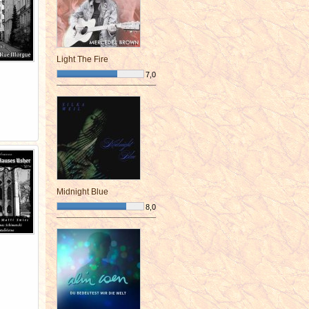
Light The Fire
7,0
¯¯¯¯¯¯¯¯¯¯¯¯¯¯¯¯¯¯¯¯¯¯¯¯
Midnight Blue
8,0
¯¯¯¯¯¯¯¯¯¯¯¯¯¯¯¯¯¯¯¯¯¯¯¯