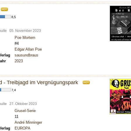
HOT
8,5
chulte
05. November 2023
Poe Mortem
#4
Edgar Allan Poe
Verlag
sausundbraus
ahr
2023
d - Treibjagd im Vergnügungspark
HOT
7,4
chulte
27. Oktober 2023
Grusel-Serie
11
André Minninger
Verlag
EUROPA