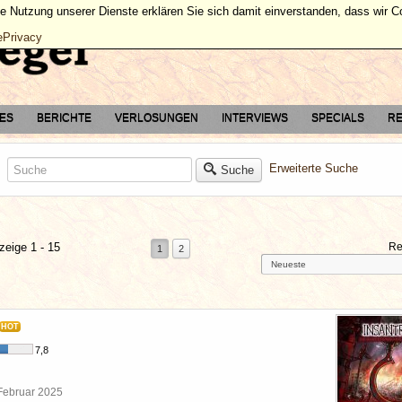
ie Nutzung unserer Dienste erklären Sie sich damit einverstanden, dass wir 
ePrivacy
TES
BERICHTE
VERLOSUNGEN
INTERVIEWS
SPECIALS
RE
Erweiterte Suche
Suche
zeige 1 - 15
Re
1
2
HOT
7,8
 Februar 2025