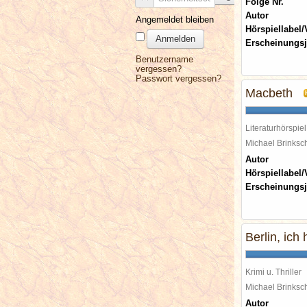
Folge Nr.
Autor
Angemeldet bleiben
Hörspiellabel/
Anmelden
Erscheinungsj
Benutzername
vergessen?
Passwort vergessen?
Macbeth
Literaturhörspiel
Michael Brinks
Autor
Hörspiellabel/
Erscheinungsj
Berlin, ich
Krimi u. Thriller
Michael Brinks
Autor