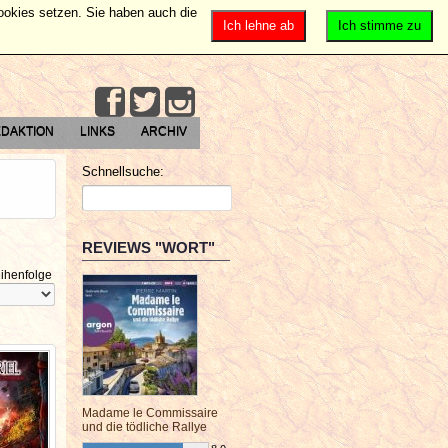
Cookies setzen. Sie haben auch die
Ich lehne ab
Ich stimme zu
DAKTION
LINKS
ARCHIV
Schnellsuche:
REVIEWS "WORT"
ihenfolge
Madame le Commissaire
und die tödliche Rallye