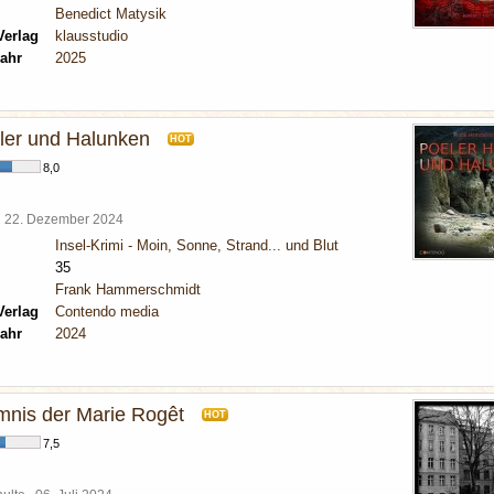
Benedict Matysik
Verlag
klausstudio
ahr
2025
ler und Halunken
HOT
8,0
l
22. Dezember 2024
Insel-Krimi - Moin, Sonne, Strand... und Blut
35
Frank Hammerschmidt
Verlag
Contendo media
ahr
2024
nis der Marie Rogêt
HOT
7,5