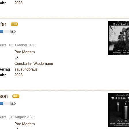
ahr
2023
fer
HOT
8,0
chulte
03. Oktober 2023
Poe Mortem
#3
Constantin Wiedemann
Verlag
sausundbraus
ahr
2023
lson
HOT
8,0
chulte
16. August 2023
Poe Mortem