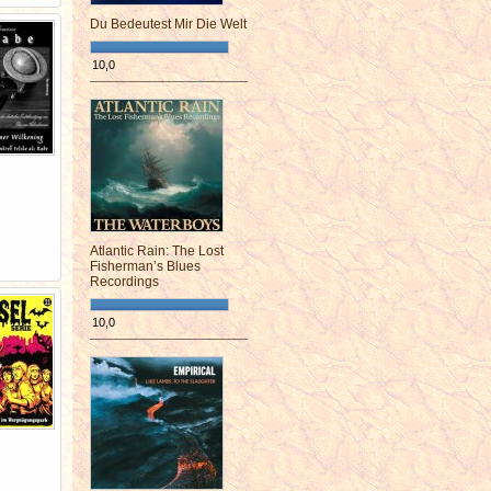
Du Bedeutest Mir Die Welt
10,0
¯¯¯¯¯¯¯¯¯¯¯¯¯¯¯¯¯¯¯¯¯¯¯¯
Atlantic Rain: The Lost
Fisherman’s Blues
Recordings
10,0
¯¯¯¯¯¯¯¯¯¯¯¯¯¯¯¯¯¯¯¯¯¯¯¯