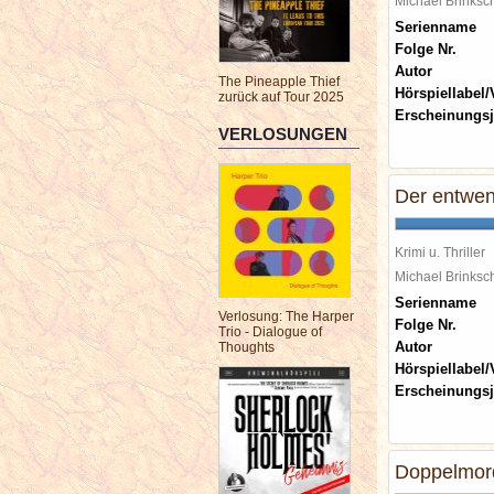
Michael Brinks
Serienname
Folge Nr.
Autor
The Pineapple Thief
Hörspiellabel/
zurück auf Tour 2025
Erscheinungsj
VERLOSUNGEN
Der entwen
Krimi u. Thriller
Michael Brinks
Serienname
Verlosung: The Harper
Folge Nr.
Trio - Dialogue of
Autor
Thoughts
Hörspiellabel/
Erscheinungsj
Doppelmord