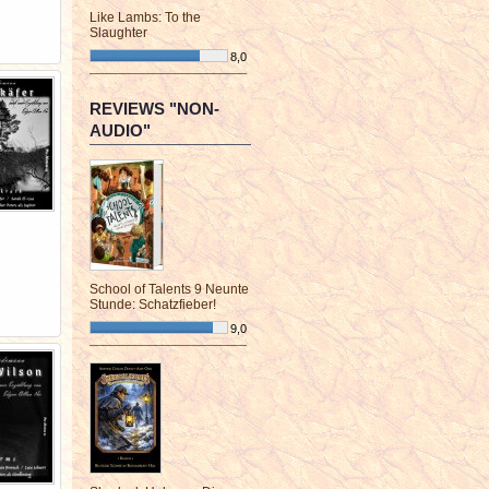
Like Lambs: To the
Slaughter
8,0
¯¯¯¯¯¯¯¯¯¯¯¯¯¯¯¯¯¯¯¯¯¯¯¯
REVIEWS "NON-
AUDIO"
School of Talents 9 Neunte
Stunde: Schatzfieber!
9,0
¯¯¯¯¯¯¯¯¯¯¯¯¯¯¯¯¯¯¯¯¯¯¯¯