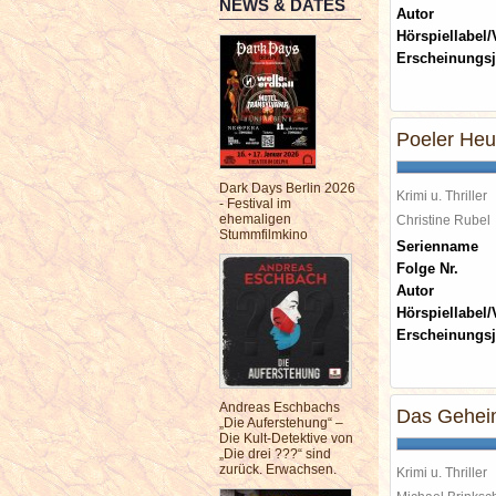
NEWS & DATES
Autor
Hörspiellabel/
Erscheinungsj
Poeler Heu
Dark Days Berlin 2026
Krimi u. Thriller
- Festival im
ehemaligen
Christine Rube
Stummfilmkino
Serienname
Folge Nr.
Autor
Hörspiellabel/
Erscheinungsj
Andreas Eschbachs
Das Geheim
„Die Auferstehung“ –
Die Kult-Detektive von
„Die drei ???“ sind
zurück. Erwachsen.
Krimi u. Thriller