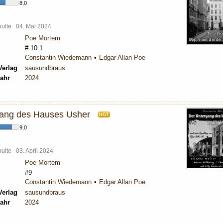
8,0
chulte
04. Mai 2024
Poe Mortem
# 10.1
Constantin Wiedemann
Edgar Allan Poe
Verlag
sausundbraus
ahr
2024
gang des Hauses Usher
HOT
9,0
chulte
03. April 2024
Poe Mortem
#9
Constantin Wiedemann
Edgar Allan Poe
Verlag
sausundbraus
ahr
2024