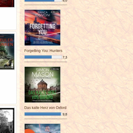
8,0
¯¯¯¯¯¯¯¯¯¯¯¯¯¯¯¯¯¯¯¯¯¯¯¯
Forgetting You: Hunters
7,3
¯¯¯¯¯¯¯¯¯¯¯¯¯¯¯¯¯¯¯¯¯¯¯¯
Das kalte Herz von Oxford
9,8
¯¯¯¯¯¯¯¯¯¯¯¯¯¯¯¯¯¯¯¯¯¯¯¯