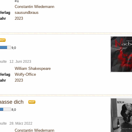
#1
Constantin Wiedemann
Verlag
sausundbraus
ahr
2023
HOT
9,0
chulte
12. Juni 2023
William Shakespeare
Verlag
Wolfy-Office
ahr
2023
 hasse dich
HOT
8,0
chulte
28. März 2022
Constantin Wiedemann