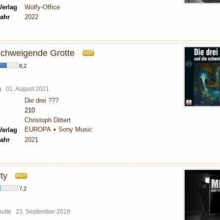
Verlag
Wolfy-Office
ahr
2022
 Schweigende Grotte
HOT
8,2
rg
01. August 2021
Die drei ???
210
Christoph Dittert
EUROPA
Sony Music
Verlag
ahr
2021
ty
HOT
7,2
chulte
23. September 2018