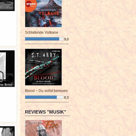
Schlafende Vulkane
9,0
¯¯¯¯¯¯¯¯¯¯¯¯¯¯¯¯¯¯¯¯¯¯¯¯
Blood – Du sollst bereuen
8,3
¯¯¯¯¯¯¯¯¯¯¯¯¯¯¯¯¯¯¯¯¯¯¯¯
REVIEWS "MUSIK"