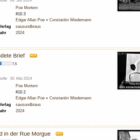
chulte
06. Juli 2024
Poe Mortem
#10.3
Edgar Allan Poe
Constantin Wiedemann
Verlag
sausundbraus
ahr
2024
dete Brief
HOT
7,5
chulte
30. Mai 2024
Poe Mortem
#10.2
Edgar Allan Poe
Constantin Wiedemann
Verlag
sausundbraus
ahr
2024
 in der Rue Morgue
HOT