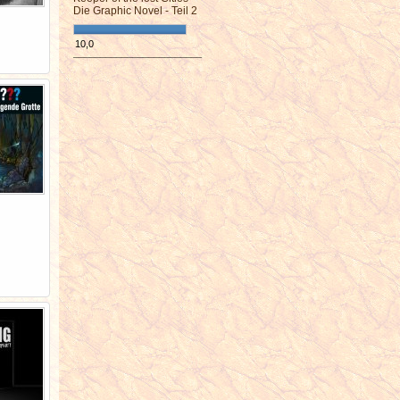
Die Graphic Novel - Teil 2
10,0
¯¯¯¯¯¯¯¯¯¯¯¯¯¯¯¯¯¯¯¯¯¯¯¯