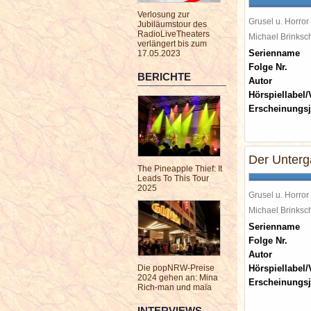
Verlosung zur
Grusel u. Horror
Jubiläumstour des
RadioLiveTheaters
Michael Brinks
verlängert bis zum
Serienname
17.05.2023
Folge Nr.
BERICHTE
Autor
Hörspiellabel/
Erscheinungsj
Der Unter
The Pineapple Thief: It
Leads To This Tour
2025
Grusel u. Horror
Michael Brinks
Serienname
Folge Nr.
Autor
Die popNRW-Preise
Hörspiellabel/
2024 gehen an: Mina
Erscheinungsj
Rich-man und maïa
INTERVIEWS