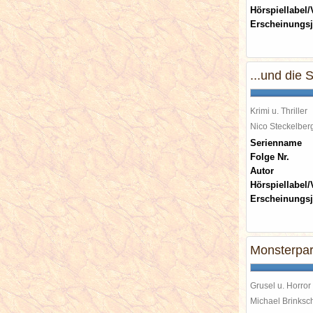
Hörspiellabel/
Erscheinungsj
...und die
Krimi u. Thriller
Nico Steckelbe
Serienname
Folge Nr.
Autor
Hörspiellabel/
Erscheinungsj
Monsterpar
Grusel u. Horror
Michael Brinks