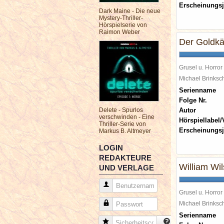
Erscheinungsj
Dark Maine - Die neue
Mystery-Thriller-
Hörspielserie von
Raimon Weber
Der Goldkä
Grusel u. Horror
Michael Brinks
Serienname
Folge Nr.
Delete - Spurlos
Autor
verschwinden - Eine
Hörspiellabel/
Thriller-Serie von
Erscheinungsj
Markus B. Altmeyer
LOGIN
REDAKTEURE
William Wi
UND VERLAGE
Benutzername
Grusel u. Horror
Passwort
Michael Brinks
Serienname
Sicherheitscode