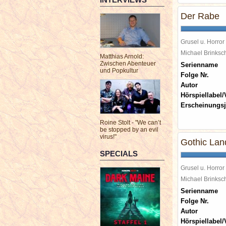
Der Rabe
Grusel u. Horror
Michael Brinks
Matthias Arnold:
Zwischen Abenteuer
Serienname
und Popkultur
Folge Nr.
Autor
Hörspiellabel/
Erscheinungsj
Roine Stolt - "We can’t
be stopped by an evil
virus!"
Gothic Lan
SPECIALS
Grusel u. Horror
Michael Brinks
Serienname
Folge Nr.
Autor
Hörspiellabel/