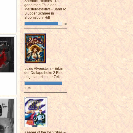
Sherlock Holmes - Die
geheimen Fälle des
Meisterdetektivs - Band 6:
Blutiger Schnee in
Bloomsbury Hill
9,0
¯¯¯¯¯¯¯¯¯¯¯¯¯¯¯¯¯¯¯¯¯¯¯¯
Luzie Alvenstein – Erbin
der Duftapotheke 2 Eine
Lüge lauert in der Zeit
10,0
¯¯¯¯¯¯¯¯¯¯¯¯¯¯¯¯¯¯¯¯¯¯¯¯
Keeper of the lost Cities –