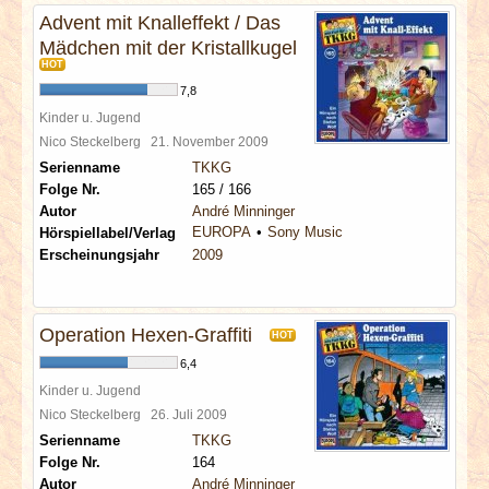
Advent mit Knalleffekt / Das
Mädchen mit der Kristallkugel
HOT
7,8
Kinder u. Jugend
Nico Steckelberg
21. November 2009
Serienname
TKKG
Folge Nr.
165 / 166
Autor
André Minninger
EUROPA
Sony Music
Hörspiellabel/Verlag
Erscheinungsjahr
2009
Operation Hexen-Graffiti
HOT
6,4
Kinder u. Jugend
Nico Steckelberg
26. Juli 2009
Serienname
TKKG
Folge Nr.
164
Autor
André Minninger