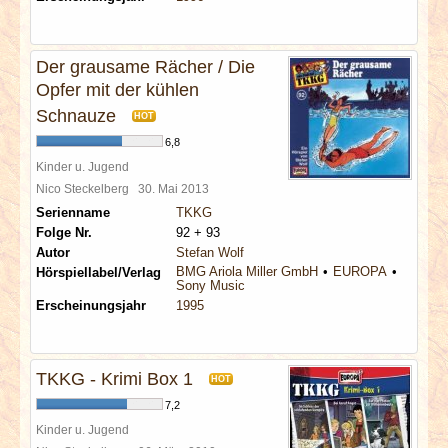
Der grausame Rächer / Die
Opfer mit der kühlen
Schnauze
HOT
6,8
Kinder u. Jugend
Nico Steckelberg
30. Mai 2013
Serienname
TKKG
Folge Nr.
92 + 93
Autor
Stefan Wolf
BMG Ariola Miller GmbH
EUROPA
Hörspiellabel/Verlag
Sony Music
Erscheinungsjahr
1995
TKKG - Krimi Box 1
HOT
7,2
Kinder u. Jugend