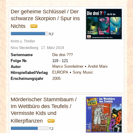
INTERVIEWS
Der geheime Schlüssel / Der
schwarze Skorpion / Spur ins
SPECIALS
Nichts
HOT
REDAKTION
9,2
Krimi u. Thriller
Nico Steckelberg
17. März 2019
LINKS
Serienname
Die drei ???
Folge Nr.
119 - 121
ARCHIV
Marco Sonnleitner
André Marx
Autor
EUROPA
Sony Music
Hörspiellabel/Verlag
Erscheinungsjahr
2005
Mörderischer Stammbaum /
Im Wettbüro des Teufels /
Vermisste Kids und
Killerpflanzen
HOT
7,2