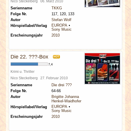
Nico Steckelberg
06. März 2010
Serienname
TKKG
Folge Nr.
117, 120, 133
Autor
Stefan Wolf
EUROPA
Hörspiellabel/Verlag
Sony Music
Erscheinungsjahr
2010
Die 22. ???-Box
HOT
7,4
Krimi u. Thriller
Nico Steckelberg
27. Februar 2010
Serienname
Die drei ???
Folge Nr.
64-66
Autor
Brigitte Johanna
Henkel-Waidhofer
EUROPA
Hörspiellabel/Verlag
Sony Music
Erscheinungsjahr
2010