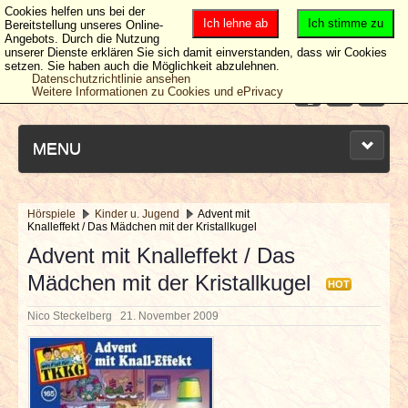
Cookies helfen uns bei der
Ich lehne ab
Ich stimme zu
Bereitstellung unseres Online-
Angebots. Durch die Nutzung
unserer Dienste erklären Sie sich damit einverstanden, dass wir Cookies
setzen. Sie haben auch die Möglichkeit abzulehnen.
Datenschutzrichtlinie ansehen
Weitere Informationen zu Cookies und ePrivacy
MENU
Hörspiele
Kinder u. Jugend
Advent mit
Knalleffekt / Das Mädchen mit der Kristallkugel
NEUESTE ARTIKEL
Advent mit Knalleffekt / Das
Mädchen mit der Kristallkugel
NEWS & DATES
HOT
Nico Steckelberg
21. November 2009
BERICHTE
VERLOSUNGEN