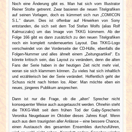
Noch eine Änderung gibt es. Man hat sich vom Illustrator
Reiner Stolte getrennt. Zwar basieren die neuen Titelgrafiken
auf seinen Vorlagen, doch es kümmert sich nun „COMICON
S.L.“ darum. Dies ist offenbar auf Hinwirken von Sony
entstanden, die sich seit dem Tod Stefan Wolfs (alias Rolf
Kalmuczaks) um das Image von TKKG kümmern. Ab der
Folge 166 gibt es dann zusätzlich zu den neuen Titelgrafiken
noch ein komplett runderneuertes Layout. Das TKKG-Logo
verschwindet von der Vorderseite der CD-Hülle, ebenfalls die
Folgen-Nummer und alles ähnelt einem „Zeitungsartikel“. Es
könnte kritisch sein, das Layout zu verändern, denn die alten
Fans der Serie haben in der heutigen Zeit nicht mehr viel,
woran sie sich klammern können. Zu vieles hat sich inhaltlich
und erzählerisch bei der Serie verändert. Hoffentlich geht der
Schuss nicht nach hinten los. Aber: Man möchte eben ein
neues, jüngeres Publikum ansprechen.
Dann ist nur die Frage, ob die „alten“ Sprecher nicht
konsequenter Weise auch ausgetauscht werden. Ohnehin steht
die TKKG-Welt seit dem frühen Tod der Gaby-Sprecherin
Veronika Neugebauer im Oktober dieses Jahres Kopf. Wenn
auch aus dem traurigsten aller Anlässe – eine bessere Chance,
einen Austausch des gesamten Ensembles durchzuführen,