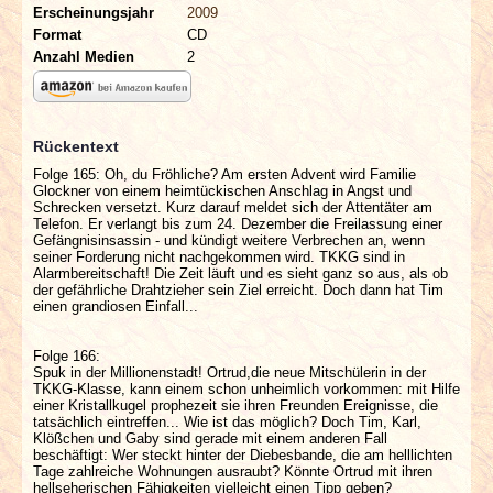
Erscheinungsjahr
2009
Format
CD
Anzahl Medien
2
Rückentext
Folge 165: Oh, du Fröhliche? Am ersten Advent wird Familie
Glockner von einem heimtückischen Anschlag in Angst und
Schrecken versetzt. Kurz darauf meldet sich der Attentäter am
Telefon. Er verlangt bis zum 24. Dezember die Freilassung einer
Gefängnisinsassin - und kündigt weitere Verbrechen an, wenn
seiner Forderung nicht nachgekommen wird. TKKG sind in
Alarmbereitschaft! Die Zeit läuft und es sieht ganz so aus, als ob
der gefährliche Drahtzieher sein Ziel erreicht. Doch dann hat Tim
einen grandiosen Einfall...
Folge 166:
Spuk in der Millionenstadt! Ortrud,die neue Mitschülerin in der
TKKG-Klasse, kann einem schon unheimlich vorkommen: mit Hilfe
einer Kristallkugel prophezeit sie ihren Freunden Ereignisse, die
tatsächlich eintreffen... Wie ist das möglich? Doch Tim, Karl,
Klößchen und Gaby sind gerade mit einem anderen Fall
beschäftigt: Wer steckt hinter der Diebesbande, die am helllichten
Tage zahlreiche Wohnungen ausraubt? Könnte Ortrud mit ihren
hellseherischen Fähigkeiten vielleicht einen Tipp geben?