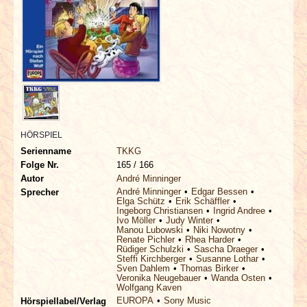
INTERVIEWS
SPECIALS
REDAKTION
LINKS
HÖRSPIEL
ARCHIV
Serienname
TKKG
Folge Nr.
165 / 166
Autor
André Minninger
André Minninger
Edgar Bessen
Sprecher
Elga Schütz
Erik Schäffler
Ingeborg Christiansen
Ingrid Andree
Ivo Möller
Judy Winter
Manou Lubowski
Niki Nowotny
Renate Pichler
Rhea Harder
Rüdiger Schulzki
Sascha Draeger
Steffi Kirchberger
Susanne Lothar
Sven Dahlem
Thomas Birker
Veronika Neugebauer
Wanda Osten
Wolfgang Kaven
EUROPA
Sony Music
Hörspiellabel/Verlag