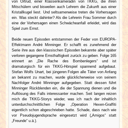
von Ortrud, einer Klassenkameradin von TKKG, die ihren
Mitschülern und bisweilen auch Lehrern die Zukunft aus einer
Kristallkugel liest. Und seltsamerweise treten die Vorhersagen
ein. Was steckt dahinter? Als die Lehrerin Frau Sommer durch
eine der Vorhersagen einen Schwächeanfall erleidet, wird das
Spiel zum Ernst.
Beide neuen Episoden entstammen der Feder von EUROPA-
Effektmann André Minninger. Er schafft es zunehmend der
Serie ihre aus den klassischen Episoden bekannte aber später
verloren gegangene Ernsthaftigkeit zurück zu geben. Folge 165
erinnert an „Die Rache des Bombenlegers“ und ist
dramaturgisch für ein TKKG-Hörspiel spannend aufgebaut.
Stefan Wolfs Unart, bei jüngeren Folgen alle Täter von Anfang
an bekannt zu machen, wurde glücklicherweise von seinem
Nachfolger André Minninger aufgegeben. Statt dessen führt
Minninger Rückblenden ein, die der Spannung dienen und die
Auflösung des Falls interessanter machen. Seit langen reizen
mich die TKKG-Storys wieder, was ich nach der inhaltlich
unterdurchschnittlichen Folge „Operation Hexen-Graffiti
eigentlich schon abgeschrieben hatte. Schade, dass nach wie
vor Pseudojugendsprache eingesetzt wird („Amigos“ statt
„Freunde“ u.ä.).