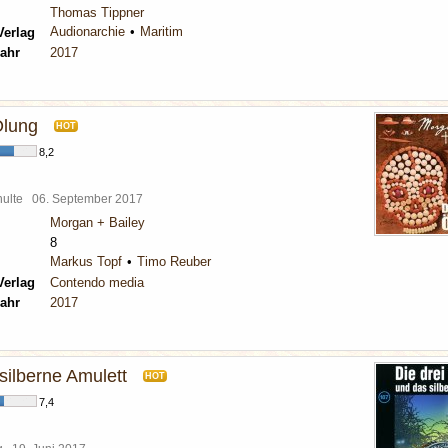
Thomas Tippner
Audionarchie
Maritim
Verlag
ahr
2017
Ölung
HOT
8,2
chulte
06. September 2017
Morgan + Bailey
8
Markus Topf
Timo Reuber
Verlag
Contendo media
ahr
2017
 silberne Amulett
HOT
7,4