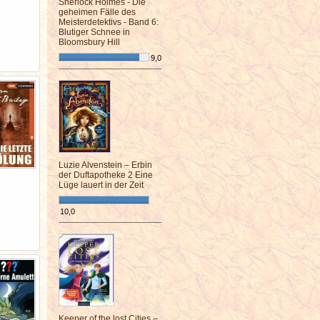
Sherlock Holmes - Die
geheimen Fälle des
Meisterdetektivs - Band 6:
Blutiger Schnee in
Bloomsbury Hill
9,0
¯¯¯¯¯¯¯¯¯¯¯¯¯¯¯¯¯¯¯¯¯¯¯¯
Luzie Alvenstein – Erbin
der Duftapotheke 2 Eine
Lüge lauert in der Zeit
10,0
¯¯¯¯¯¯¯¯¯¯¯¯¯¯¯¯¯¯¯¯¯¯¯¯
Keeper of the lost Cities –