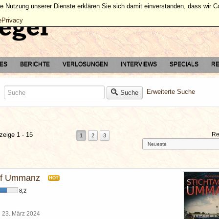
ie Nutzung unserer Dienste erklären Sie sich damit einverstanden, dass wir 
ePrivacy
TES
BERICHTE
VERLOSUNGEN
INTERVIEWS
SPECIALS
RE
Erweiterte Suche
Suche
zeige 1 - 15
Re
1
2
3
auf Ummanz
HOT
8,2
l
23. März 2024