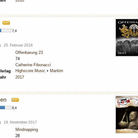
ahr
2018
HOT
7,4
rg
25. Februar 2018
Offenbarung 23
74
Catherine Fibonacci
Highscore Music
Maritim
Verlag
ahr
2017
gen
HOT
8,4
rg
19. November 2017
Mindnapping
28