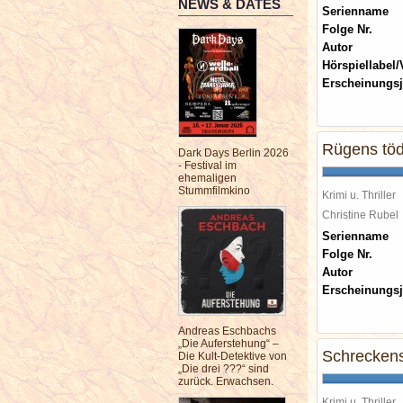
NEWS & DATES
Serienname
Folge Nr.
Autor
Hörspiellabel/
Erscheinungsj
Rügens töd
Dark Days Berlin 2026
- Festival im
ehemaligen
Stummfilmkino
Krimi u. Thriller
Christine Rube
Serienname
Folge Nr.
Autor
Erscheinungsj
Andreas Eschbachs
„Die Auferstehung“ –
Schreckens
Die Kult-Detektive von
„Die drei ???“ sind
zurück. Erwachsen.
Krimi u. Thriller