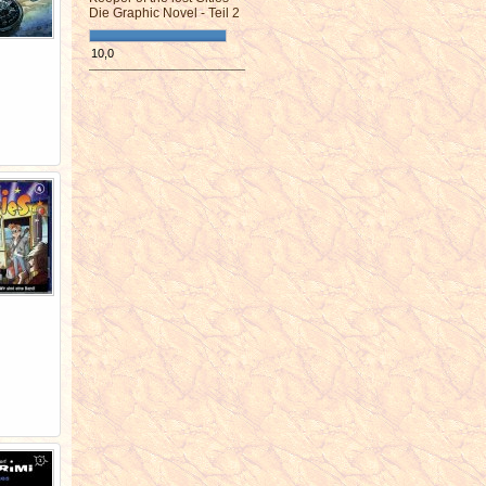
Die Graphic Novel - Teil 2
10,0
¯¯¯¯¯¯¯¯¯¯¯¯¯¯¯¯¯¯¯¯¯¯¯¯