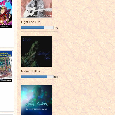
Light The Fire
7,0
¯¯¯¯¯¯¯¯¯¯¯¯¯¯¯¯¯¯¯¯¯¯¯¯
Midnight Blue
8,0
¯¯¯¯¯¯¯¯¯¯¯¯¯¯¯¯¯¯¯¯¯¯¯¯