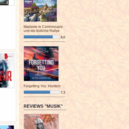
Madame le Commissaire
und die tödliche Rallye
8,0
¯¯¯¯¯¯¯¯¯¯¯¯¯¯¯¯¯¯¯¯¯¯¯¯
Forgetting You: Hunters
7,3
¯¯¯¯¯¯¯¯¯¯¯¯¯¯¯¯¯¯¯¯¯¯¯¯
REVIEWS "MUSIK"