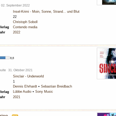
l
02. September 2022
Insel-Krimi - Moin, Sonne, Strand... und Blut
22
Christoph Soboll
Verlag
Contendo media
ahr
2022
8,8
chulte
31. Oktober 2021
Sinclair - Underworld
1
Dennis Ehrhardt
Sebastian Breidbach
Lübbe Audio
Sony Music
Verlag
ahr
2021