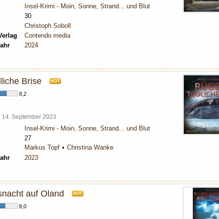
Insel-Krimi - Moin, Sonne, Strand... und Blut
30
Christoph Soboll
Verlag
Contendo media
ahr
2024
liche Brise
HOT
8,2
l
14. September 2023
Insel-Krimi - Moin, Sonne, Strand... und Blut
27
Markus Topf
Christina Wanke
ahr
2023
nacht auf Oland
HOT
8,0