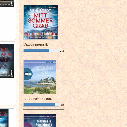
¯¯¯¯¯¯¯¯¯¯¯¯¯¯¯¯¯¯¯¯¯¯¯¯
Mittsommergrab
7,3
¯¯¯¯¯¯¯¯¯¯¯¯¯¯¯¯¯¯¯¯¯¯¯¯
Bretonischer Glanz
8,8
¯¯¯¯¯¯¯¯¯¯¯¯¯¯¯¯¯¯¯¯¯¯¯¯