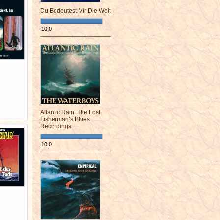
Du Bedeutest Mir Die Welt
10,0
¯¯¯¯¯¯¯¯¯¯¯¯¯¯¯¯¯¯¯¯¯¯¯¯
Atlantic Rain: The Lost
Fisherman’s Blues
Recordings
10,0
¯¯¯¯¯¯¯¯¯¯¯¯¯¯¯¯¯¯¯¯¯¯¯¯