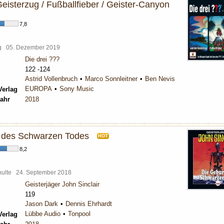
Geisterzug / Fußballfieber / Geister-Canyon
7,8
rg
05. Dezember 2019
Die drei ???
122 -124
Astrid Vollenbruch
Marco Sonnleitner
Ben Nevis
EUROPA
Sony Music
Verlag
ahr
2018
 des Schwarzen Todes
HOT
8,2
chulte
24. September 2018
Geisterjäger John Sinclair
119
Jason Dark
Dennis Ehrhardt
Lübbe Audio
Tonpool
Verlag