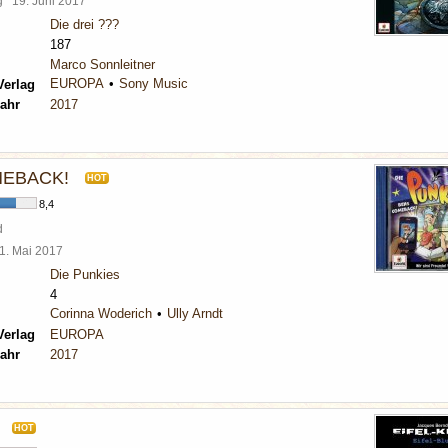
rg
19. Juni 2017
Die drei ???
187
Marco Sonnleitner
EUROPA
Sony Music
Verlag
ahr
2017
MEBACK!
HOT
8,4
d
1. Mai 2017
Die Punkies
4
Corinna Woderich
Ully Arndt
Verlag
EUROPA
ahr
2017
HOT