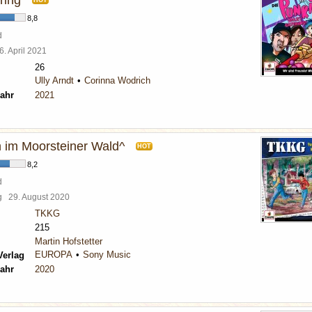
ring
HOT
8,8
d
6. April 2021
26
Ully Arndt
Corinna Wodrich
ahr
2021
 im Moorsteiner Wald^
HOT
8,2
d
rg
29. August 2020
TKKG
215
Martin Hofstetter
EUROPA
Sony Music
Verlag
ahr
2020