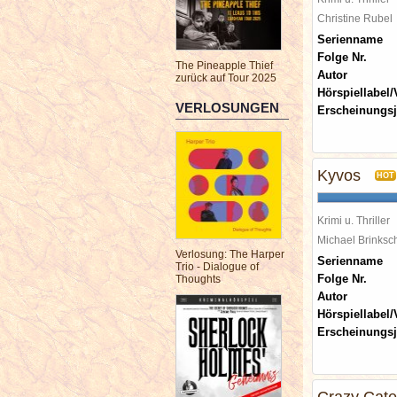
Christine Rube
Serienname
Folge Nr.
The Pineapple Thief
Autor
zurück auf Tour 2025
Hörspiellabel/
VERLOSUNGEN
Erscheinungsj
Kyvos
HOT
Krimi u. Thriller
Michael Brinks
Verlosung: The Harper
Serienname
Trio - Dialogue of
Folge Nr.
Thoughts
Autor
Hörspiellabel/
Erscheinungsj