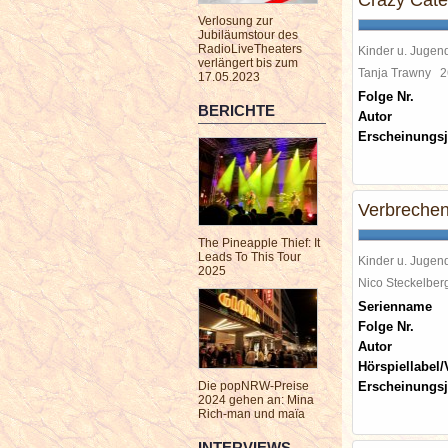
Crazy Cate
Verlosung zur
Jubiläumstour des
RadioLiveTheaters
Kinder u. Jugen
verlängert bis zum
Tanja Trawny
2
17.05.2023
Folge Nr.
BERICHTE
Autor
Erscheinungsj
Verbrechen
The Pineapple Thief: It
Leads To This Tour
Kinder u. Jugen
2025
Nico Steckelbe
Serienname
Folge Nr.
Autor
Hörspiellabel/
Die popNRW-Preise
Erscheinungsj
2024 gehen an: Mina
Rich-man und maïa
INTERVIEWS