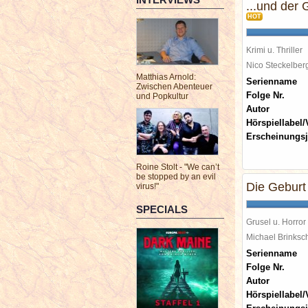
...und der 
HOT
Krimi u. Thriller
Nico Steckelbe
Matthias Arnold:
Serienname
Zwischen Abenteuer
Folge Nr.
und Popkultur
Autor
Hörspiellabel/
Erscheinungsj
Roine Stolt - "We can’t
be stopped by an evil
Die Geburt
virus!"
SPECIALS
Grusel u. Horror
Michael Brinks
Serienname
Folge Nr.
Autor
Hörspiellabel/