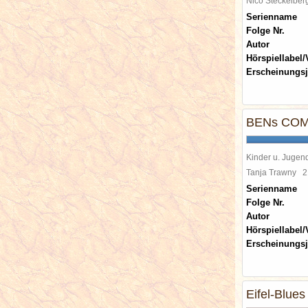
Nico Steckelbe
Serienname
Folge Nr.
Autor
Hörspiellabel/
Erscheinungsj
BENs CO
Kinder u. Jugen
Tanja Trawny
2
Serienname
Folge Nr.
Autor
Hörspiellabel/
Erscheinungsj
Eifel-Blues