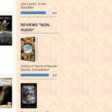
Like Lambs: To the
Slaughter
8,0
¯¯¯¯¯¯¯¯¯¯¯¯¯¯¯¯¯¯¯¯¯¯¯¯
REVIEWS "NON-
AUDIO"
School of Talents 9 Neunte
Stunde: Schatzfieber!
9,0
¯¯¯¯¯¯¯¯¯¯¯¯¯¯¯¯¯¯¯¯¯¯¯¯