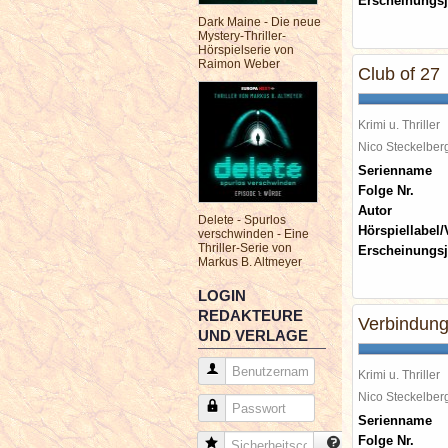
Erscheinungsj
Dark Maine - Die neue
Mystery-Thriller-
Hörspielserie von
Raimon Weber
Club of 27
Krimi u. Thriller
Nico Steckelbe
Serienname
Folge Nr.
Autor
Delete - Spurlos
Hörspiellabel/
verschwinden - Eine
Thriller-Serie von
Erscheinungsj
Markus B. Altmeyer
LOGIN
REDAKTEURE
Verbindun
UND VERLAGE
Benutzername
Krimi u. Thriller
Nico Steckelbe
Passwort
Serienname
Folge Nr.
Sicherheitscode