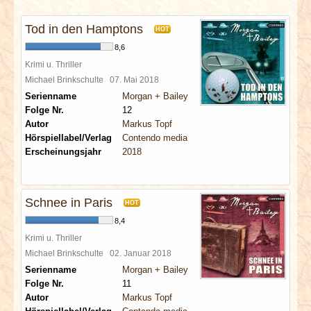
INTERVIEWS
Tod in den Hamptons
HOT
SPECIALS
8,6
Krimi u. Thriller
REDAKTION
Michael Brinkschulte
07. Mai 2018
Serienname
Morgan + Bailey
Folge Nr.
12
LINKS
Autor
Markus Topf
Hörspiellabel/Verlag
Contendo media
ARCHIV
Erscheinungsjahr
2018
Schnee in Paris
HOT
8,4
Krimi u. Thriller
Michael Brinkschulte
02. Januar 2018
Serienname
Morgan + Bailey
Folge Nr.
11
Autor
Markus Topf