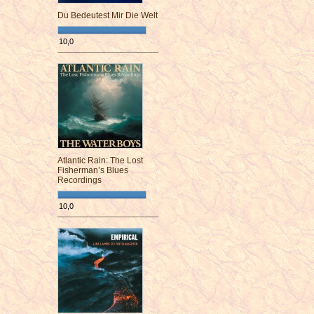
Du Bedeutest Mir Die Welt
10,0
¯¯¯¯¯¯¯¯¯¯¯¯¯¯¯¯¯¯¯¯¯¯¯¯
Atlantic Rain: The Lost
Fisherman’s Blues
Recordings
10,0
¯¯¯¯¯¯¯¯¯¯¯¯¯¯¯¯¯¯¯¯¯¯¯¯