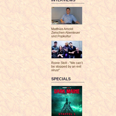
Matthias Arnold:
Zwischen Abenteuer
und Popkultur
Roine Stolt - "We can’t
be stopped by an evil
virus!"
SPECIALS