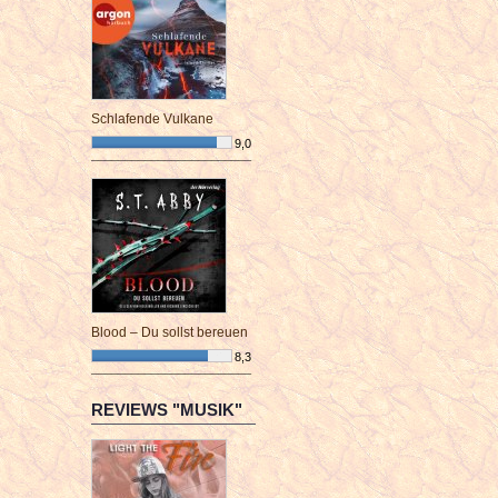
Schlafende Vulkane
9,0
¯¯¯¯¯¯¯¯¯¯¯¯¯¯¯¯¯¯¯¯¯¯¯¯
Blood – Du sollst bereuen
8,3
¯¯¯¯¯¯¯¯¯¯¯¯¯¯¯¯¯¯¯¯¯¯¯¯
REVIEWS "MUSIK"