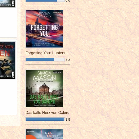
8,0
¯¯¯¯¯¯¯¯¯¯¯¯¯¯¯¯¯¯¯¯¯¯¯¯
Forgetting You: Hunters
7,3
¯¯¯¯¯¯¯¯¯¯¯¯¯¯¯¯¯¯¯¯¯¯¯¯
Das kalte Herz von Oxford
9,8
¯¯¯¯¯¯¯¯¯¯¯¯¯¯¯¯¯¯¯¯¯¯¯¯