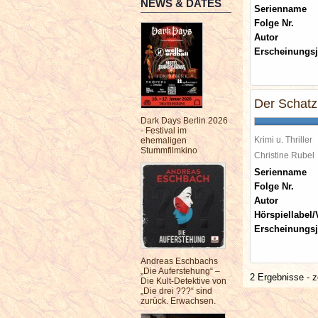
NEWS & DATES
Serienname
Folge Nr.
Autor
Erscheinungsj
Der Schat
Dark Days Berlin 2026
- Festival im
Krimi u. Thriller
ehemaligen
Stummfilmkino
Christine Rube
Serienname
Folge Nr.
Autor
Hörspiellabel/
Erscheinungsj
Andreas Eschbachs
„Die Auferstehung“ –
2 Ergebnisse - z
Die Kult-Detektive von
„Die drei ???“ sind
zurück. Erwachsen.