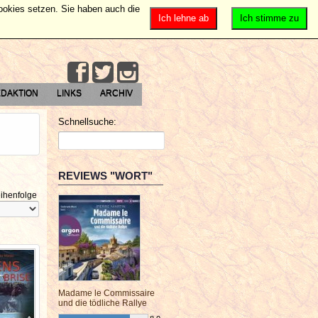
Cookies setzen. Sie haben auch die
Ich lehne ab
Ich stimme zu
DAKTION
LINKS
ARCHIV
Schnellsuche:
REVIEWS "WORT"
ihenfolge
Madame le Commissaire
und die tödliche Rallye