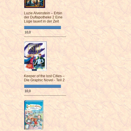
Luzie Alvenstein – Erbin
der Duftapotheke 2 Eine
Lüge lauert in der Zeit
10,0
¯¯¯¯¯¯¯¯¯¯¯¯¯¯¯¯¯¯¯¯¯¯¯¯
Keeper of the lost Cities –
Die Graphic Novel - Teil 2
10,0
¯¯¯¯¯¯¯¯¯¯¯¯¯¯¯¯¯¯¯¯¯¯¯¯