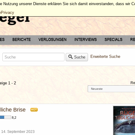
ie Nutzung unserer Dienste erklären Sie sich damit einverstanden, dass wir 
ePrivacy
TES
BERICHTE
VERLOSUNGEN
INTERVIEWS
SPECIALS
RE
Erweiterte Suche
Suche
eige 1 - 2
Re
liche Brise
HOT
8,2
l
14. September 2023