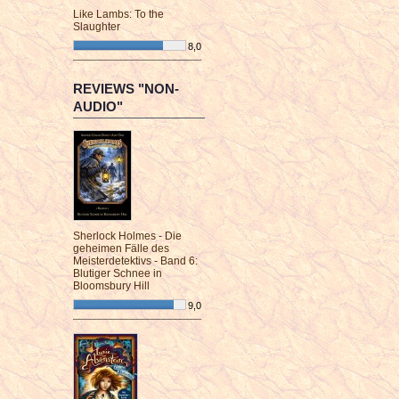
Like Lambs: To the
Slaughter
8,0
¯¯¯¯¯¯¯¯¯¯¯¯¯¯¯¯¯¯¯¯¯¯¯¯
REVIEWS "NON-
AUDIO"
Sherlock Holmes - Die
geheimen Fälle des
Meisterdetektivs - Band 6:
Blutiger Schnee in
Bloomsbury Hill
9,0
¯¯¯¯¯¯¯¯¯¯¯¯¯¯¯¯¯¯¯¯¯¯¯¯