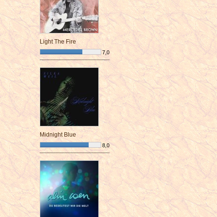
Light The Fire
7,0
¯¯¯¯¯¯¯¯¯¯¯¯¯¯¯¯¯¯¯¯¯¯¯¯
Midnight Blue
8,0
¯¯¯¯¯¯¯¯¯¯¯¯¯¯¯¯¯¯¯¯¯¯¯¯