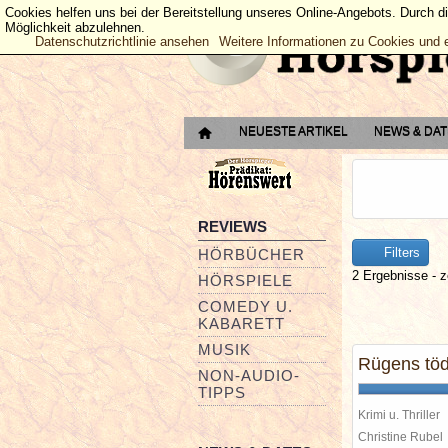
Cookies helfen uns bei der Bereitstellung unseres Online-Angebots. Durch d
Möglichkeit abzulehnen.
Datenschutzrichtlinie ansehen
Weitere Informationen zu Cookies und 
NEUESTE ARTIKEL
NEWS & DA
REVIEWS
Filters
HÖRBÜCHER
2 Ergebnisse - z
HÖRSPIELE
COMEDY U.
KABARETT
MUSIK
Rügens töd
NON-AUDIO-
TIPPS
Krimi u. Thriller
Christine Rube