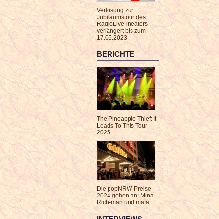
Verlosung zur
Jubiläumstour des
RadioLiveTheaters
verlängert bis zum
17.05.2023
BERICHTE
The Pineapple Thief: It
Leads To This Tour
2025
Die popNRW-Preise
2024 gehen an: Mina
Rich-man und maïa
INTERVIEWS