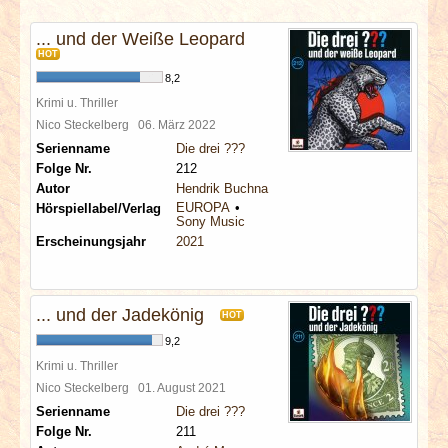
INTERVIEWS
... und der Weiße Leopard
HOT
SPECIALS
8,2
Krimi u. Thriller
REDAKTION
Nico Steckelberg
06. März 2022
Serienname
Die drei ???
LINKS
Folge Nr.
212
Autor
Hendrik Buchna
EUROPA
Hörspiellabel/Verlag
ARCHIV
Sony Music
Erscheinungsjahr
2021
... und der Jadekönig
HOT
9,2
Krimi u. Thriller
Nico Steckelberg
01. August 2021
Serienname
Die drei ???
Folge Nr.
211