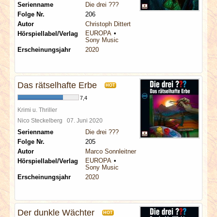
Serienname
Die drei ???
Folge Nr.
206
Autor
Christoph Dittert
EUROPA
Hörspiellabel/Verlag
Sony Music
Erscheinungsjahr
2020
Das rätselhafte Erbe
HOT
7,4
Krimi u. Thriller
Nico Steckelberg
07. Juni 2020
Serienname
Die drei ???
Folge Nr.
205
Autor
Marco Sonnleitner
EUROPA
Hörspiellabel/Verlag
Sony Music
Erscheinungsjahr
2020
Der dunkle Wächter
HOT