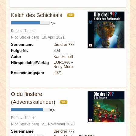
Kelch des Schicksals
HOT
7,6
Krimi u. Thriller
Nico Steckelberg
10. April 2021
Serienname
Die drei ???
Folge Nr.
208
Autor
Kari Erlhoff
EUROPA
Hörspiellabel/Verlag
Sony Music
Erscheinungsjahr
2021
O du finstere
(Adventskalender)
HOT
8,4
Krimi u. Thriller
Nico Steckelberg
21. November 2020
Serienname
Die drei ???