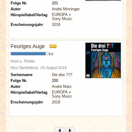
Folge Nr.
201
Autor
André Minninger
EUROPA
Hörspiellabel/Verlag
Sony Music
Erscheinungsjahr
2019
Feuriges Auge
HOT
9,4
Krimi u. Thriller
Nico Steckelberg
03. August 2019
Serienname
Die drei ???
Folge Nr.
200
Autor
André Marx
EUROPA
Hörspiellabel/Verlag
Sony Music
Erscheinungsjahr
2019