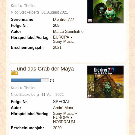
Krimi u. Thriller
Nico Steckelberg
01. August 2021
Serienname
Die drei ???
Folge Nr.
209
Autor
Marco Sonnleitner
EUROPA
Hörspiellabel/Verlag
Sony Music
Erscheinungsjahr
2021
... und das Grab der Maya
HOT
7,8
Krimi u. Thriller
Nico Steckelberg
11. April 2021
Folge Nr.
SPECIAL
Autor
André Marx
Sony Music
Hörspiellabel/Verlag
EUROPA
HO3RRAUM
Erscheinungsjahr
2020