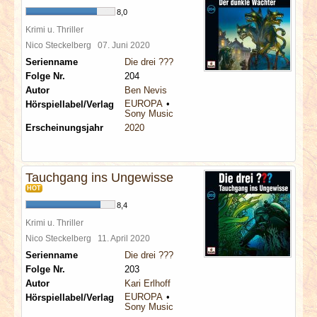
8,0
Krimi u. Thriller
Nico Steckelberg
07. Juni 2020
Serienname
Die drei ???
Folge Nr.
204
Autor
Ben Nevis
EUROPA
Hörspiellabel/Verlag
Sony Music
Erscheinungsjahr
2020
Tauchgang ins Ungewisse
HOT
8,4
Krimi u. Thriller
Nico Steckelberg
11. April 2020
Serienname
Die drei ???
Folge Nr.
203
Autor
Kari Erlhoff
EUROPA
Hörspiellabel/Verlag
Sony Music