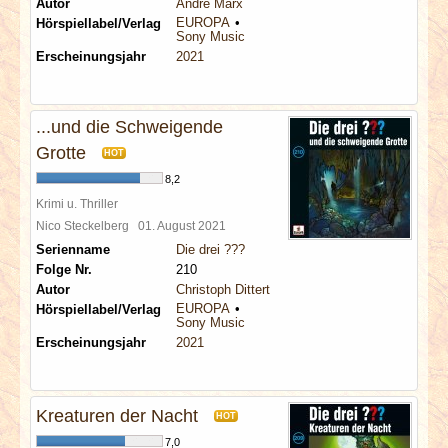
Autor
André Marx
EUROPA
Hörspiellabel/Verlag
Sony Music
Erscheinungsjahr
2021
...und die Schweigende
Grotte
HOT
8,2
Krimi u. Thriller
Nico Steckelberg
01. August 2021
Serienname
Die drei ???
Folge Nr.
210
Autor
Christoph Dittert
EUROPA
Hörspiellabel/Verlag
Sony Music
Erscheinungsjahr
2021
Kreaturen der Nacht
HOT
7,0