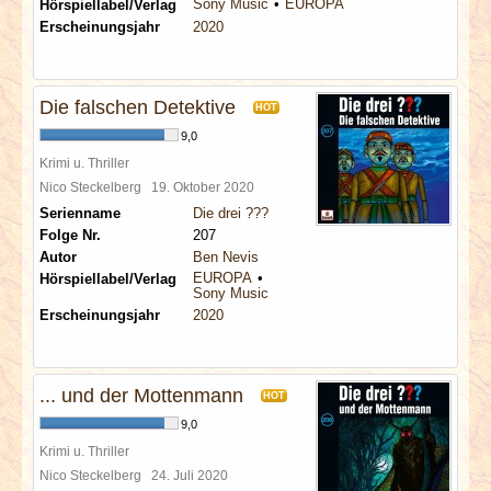
Sony Music
EUROPA
Hörspiellabel/Verlag
Erscheinungsjahr
2020
Die falschen Detektive
HOT
9,0
Krimi u. Thriller
Nico Steckelberg
19. Oktober 2020
Serienname
Die drei ???
Folge Nr.
207
Autor
Ben Nevis
EUROPA
Hörspiellabel/Verlag
Sony Music
Erscheinungsjahr
2020
... und der Mottenmann
HOT
9,0
Krimi u. Thriller
Nico Steckelberg
24. Juli 2020