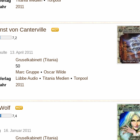
Titania Medien
Tonpool
Verlag
ahr
2011
st von Canterville
HOT
7,2
chulte
13. April 2011
Gruselkabinett (Titania)
50
Marc Gruppe
Oscar Wilde
Lübbe Audio
Titania Medien
Tonpool
Verlag
ahr
2011
Wolf
HOT
7,4
rg
16. Januar 2011
Gruselkabinett (Titania)