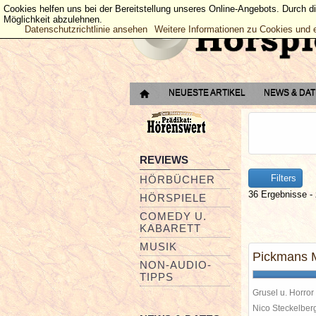
Cookies helfen uns bei der Bereitstellung unseres Online-Angebots. Durch d
Möglichkeit abzulehnen.
Datenschutzrichtlinie ansehen
Weitere Informationen zu Cookies und 
NEUESTE ARTIKEL
NEWS & DA
REVIEWS
Filters
HÖRBÜCHER
36 Ergebnisse - 
HÖRSPIELE
COMEDY U.
KABARETT
MUSIK
Pickmans 
NON-AUDIO-
TIPPS
Grusel u. Horror
Nico Steckelbe