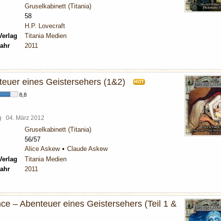
Gruselkabinett (Titania)
58
H.P. Lovecraft
Verlag
Titania Medien
ahr
2011
euer eines Geistersehers (1&2)
HOT
8,8
rg
04. März 2012
Gruselkabinett (Titania)
56/57
Alice Askew
Claude Askew
Verlag
Titania Medien
ahr
2011
ce – Abenteuer eines Geistersehers (Teil 1 &