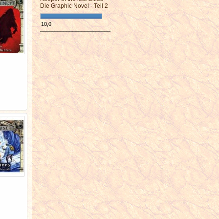
Die Graphic Novel - Teil 2
10,0
¯¯¯¯¯¯¯¯¯¯¯¯¯¯¯¯¯¯¯¯¯¯¯¯