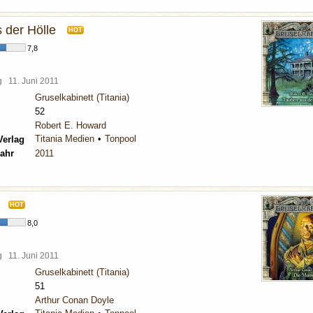
 der Hölle
HOT
7,8
rg
11. Juni 2011
Gruselkabinett (Titania)
52
Robert E. Howard
Titania Medien
Tonpool
Verlag
ahr
2011
HOT
8,0
rg
11. Juni 2011
Gruselkabinett (Titania)
51
Arthur Conan Doyle