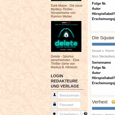
Folge Nr.
Dark Maine - Die neue
Autor
Mystery-Thriller-
Hörspielserie von
Hörspiellabel/
Raimon Weber
Erscheinungsj
Die Squaw
Grusel u. Horror
Delete - Spurlos
Nico Steckelbe
verschwinden - Eine
Serienname
Thriller-Serie von
Markus B. Altmeyer
Folge Nr.
Autor
LOGIN
Hörspiellabel/
REDAKTEURE
Erscheinungsj
UND VERLAGE
Benutzername
Verhext
H
Passwort
Sicherheitscode
Grusel u. Horror