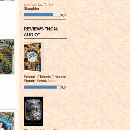
Like Lambs: To the
Slaughter
8,0
¯¯¯¯¯¯¯¯¯¯¯¯¯¯¯¯¯¯¯¯¯¯¯¯
REVIEWS "NON-
AUDIO"
School of Talents 9 Neunte
Stunde: Schatzfieber!
9,0
¯¯¯¯¯¯¯¯¯¯¯¯¯¯¯¯¯¯¯¯¯¯¯¯