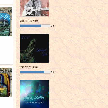
Light The Fire
7,0
¯¯¯¯¯¯¯¯¯¯¯¯¯¯¯¯¯¯¯¯¯¯¯¯
Midnight Blue
8,0
¯¯¯¯¯¯¯¯¯¯¯¯¯¯¯¯¯¯¯¯¯¯¯¯