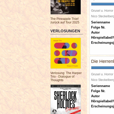
Grusel u. Horror
Nico Steckelbe
The Pineapple Thief
Serienname
zurück auf Tour 2025
Folge Nr.
VERLOSUNGEN
Autor
Hörspiellabel/
Erscheinungsj
Die Herren
Verlosung: The Harper
Grusel u. Horror
Trio - Dialogue of
Nico Steckelbe
Thoughts
Serienname
Folge Nr.
Autor
Hörspiellabel/
Erscheinungsj