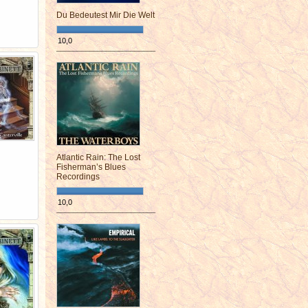
Du Bedeutest Mir Die Welt
10,0
¯¯¯¯¯¯¯¯¯¯¯¯¯¯¯¯¯¯¯¯¯¯¯¯
Atlantic Rain: The Lost
Fisherman’s Blues
Recordings
10,0
¯¯¯¯¯¯¯¯¯¯¯¯¯¯¯¯¯¯¯¯¯¯¯¯