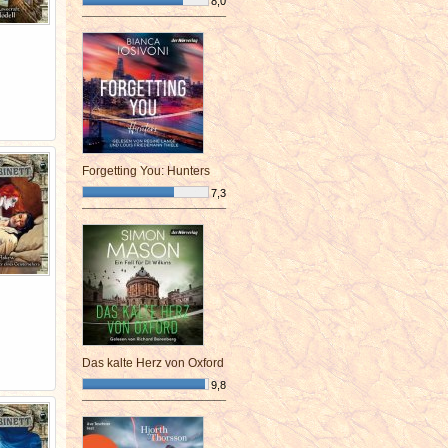
8,0
¯¯¯¯¯¯¯¯¯¯¯¯¯¯¯¯¯¯¯¯¯¯¯¯
Forgetting You: Hunters
7,3
¯¯¯¯¯¯¯¯¯¯¯¯¯¯¯¯¯¯¯¯¯¯¯¯
Das kalte Herz von Oxford
9,8
¯¯¯¯¯¯¯¯¯¯¯¯¯¯¯¯¯¯¯¯¯¯¯¯