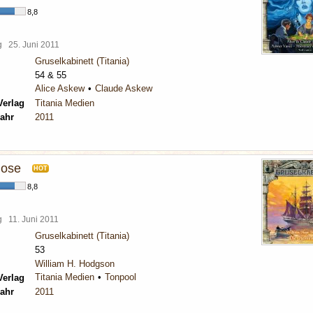
8,8
rg
25. Juni 2011
Gruselkabinett (Titania)
54 & 55
Alice Askew
Claude Askew
Verlag
Titania Medien
ahr
2011
lose
HOT
8,8
rg
11. Juni 2011
Gruselkabinett (Titania)
53
William H. Hodgson
Titania Medien
Tonpool
Verlag
ahr
2011