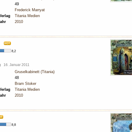
49
Frederick Marryat
Verlag
Titania Medien
ahr
2010
HOT
8,2
rg
16. Januar 2011
Gruselkabinett (Titania)
48
Bram Stoker
Verlag
Titania Medien
ahr
2010
OT
8,8