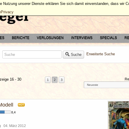
ie Nutzung unserer Dienste erklären Sie sich damit einverstanden, dass wir 
ePrivacy
TES
BERICHTE
VERLOSUNGEN
INTERVIEWS
SPECIALS
RE
Erweiterte Suche
Suche
zeige 16 - 30
Re
1
2
3
Modell
HOT
8,4
rg
04. März 2012