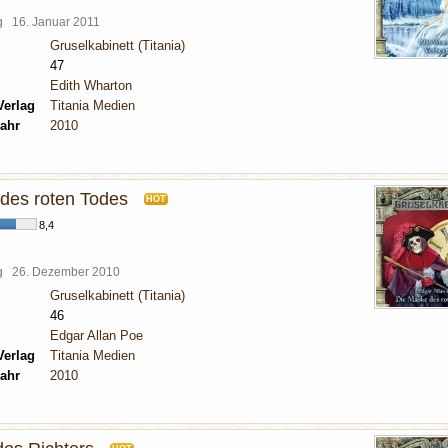
rg
16. Januar 2011
Gruselkabinett (Titania)
47
Edith Wharton
Verlag
Titania Medien
ahr
2010
des roten Todes
HOT
8,4
rg
26. Dezember 2010
Gruselkabinett (Titania)
46
Edgar Allan Poe
Verlag
Titania Medien
ahr
2010