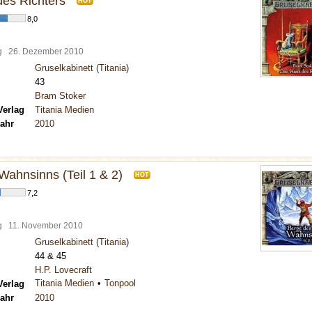
es Richters
HOT
8,0
rg
26. Dezember 2010
Gruselkabinett (Titania)
43
Bram Stoker
Verlag
Titania Medien
ahr
2010
Wahnsinns (Teil 1 & 2)
HOT
7,2
rg
11. November 2010
Gruselkabinett (Titania)
44 & 45
H.P. Lovecraft
Titania Medien
Tonpool
Verlag
ahr
2010