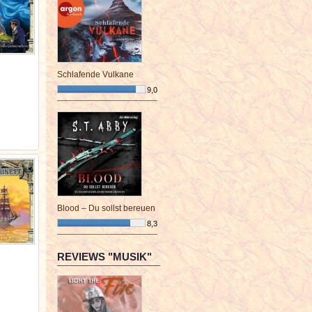
Schlafende Vulkane
9,0
¯¯¯¯¯¯¯¯¯¯¯¯¯¯¯¯¯¯¯¯¯¯¯¯
Blood – Du sollst bereuen
8,3
¯¯¯¯¯¯¯¯¯¯¯¯¯¯¯¯¯¯¯¯¯¯¯¯
REVIEWS "MUSIK"