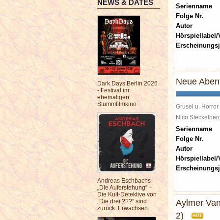
NEWS & DATES
Serienname
Folge Nr.
Autor
Hörspiellabel/
Erscheinungsj
Neue Abent
Dark Days Berlin 2026
- Festival im
ehemaligen
Stummfilmkino
Grusel u. Horror
Nico Steckelbe
Serienname
Folge Nr.
Autor
Hörspiellabel/
Erscheinungsj
Andreas Eschbachs
„Die Auferstehung“ –
Die Kult-Detektive von
„Die drei ???“ sind
Aylmer Van
zurück. Erwachsen.
2)
HOT