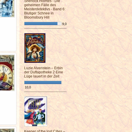
Sherlock Holmes - Die
geheimen Fälle des
Meisterdetektivs - Band 6:
Blutiger Schnee in
Bloomsbury Hill
9,0
¯¯¯¯¯¯¯¯¯¯¯¯¯¯¯¯¯¯¯¯¯¯¯¯
Luzie Alvenstein – Erbin
der Duftapotheke 2 Eine
Lüge lauert in der Zeit
10,0
¯¯¯¯¯¯¯¯¯¯¯¯¯¯¯¯¯¯¯¯¯¯¯¯
Keeper of the lost Cities –