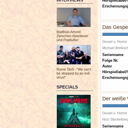
Hörspiellabel/
Erscheinungsj
Das Gespen
Matthias Arnold:
Zwischen Abenteuer
und Popkultur
Grusel u. Horror
Michael Brinks
Serienname
Folge Nr.
Autor
Roine Stolt - "We can’t
Hörspiellabel/
be stopped by an evil
virus!"
Erscheinungsj
SPECIALS
Der weiße 
Grusel u. Horror
Nico Steckelbe
Serienname