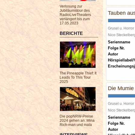
Verlosung zur
Jubiläumstour des
Tauben aus
RadioLiveTheaters
verlängert bis zum
17.05.2023
Grusel u. Horror
BERICHTE
Nico Steckelbe
Serienname
Folge Nr.
Autor
Hörspiellabel/
Erscheinungsj
The Pineapple Thief: It
Leads To This Tour
2025
Die Mumie
Grusel u. Horror
Nico Steckelbe
Die popNRW-Preise
Serienname
2024 gehen an: Mina
Folge Nr.
Rich-man und maïa
Autor
INTERVIEWS