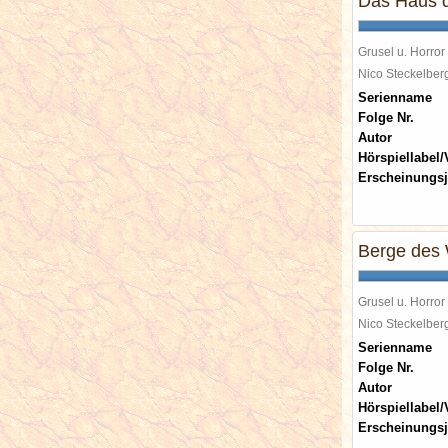
Das Haus d
Grusel u. Horror
Nico Steckelbe
Serienname
Folge Nr.
Autor
Hörspiellabel/
Erscheinungsj
Berge des 
Grusel u. Horror
Nico Steckelbe
Serienname
Folge Nr.
Autor
Hörspiellabel/
Erscheinungsj