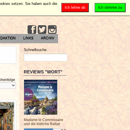
Cookies setzen. Sie haben auch die
Ich lehne ab
Ich stimme zu
DAKTION
LINKS
ARCHIV
Schnellsuche:
REVIEWS "WORT"
ihenfolge
Madame le Commissaire
und die tödliche Rallye