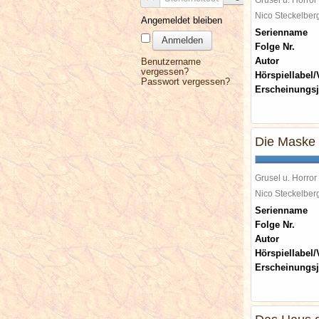
Nico Steckelbe
Angemeldet bleiben
Serienname
Anmelden
Folge Nr.
Autor
Benutzername
vergessen?
Hörspiellabel/
Passwort vergessen?
Erscheinungsj
Die Maske 
Grusel u. Horror
Nico Steckelbe
Serienname
Folge Nr.
Autor
Hörspiellabel/
Erscheinungsj