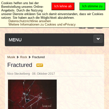
Cookies helfen uns bei der
Ich lehne ab
Ich stimme zu
Bereitstellung unseres Online-
Angebots. Durch die Nutzung
unserer Dienste erklären Sie sich damit einverstanden, dass wir Cookies
setzen. Sie haben auch die Möglichkeit abzulehnen.
Datenschutzrichtlinie ansehen
Weitere Informationen zu Cookies und ePrivacy
MENU
Musik
Rock
Fractured
NEUESTE ARTIKEL
Fractured
HOT
Nico Steckelberg
08. Oktober 2017
NEWS & DATES
BERICHTE
VERLOSUNGEN