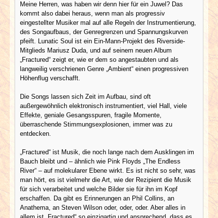
Meine Herren, was haben wir denn hier für ein Juwel? Das
kommt also dabei heraus, wenn man als progressiv
eingestellter Musiker mal auf alle Regeln der Instrumentierung,
des Songaufbaus, der Genregrenzen und Spannungskurven
pfeift. Lunatic Soul ist ein Ein-Mann-Projekt des Riverside-
Mitglieds Mariusz Duda, und auf seinem neuen Album
„Fractured“ zeigt er, wie er dem so angestaubten und als
langweilig verschrienen Genre „Ambient“ einen progressiven
Höhenflug verschafft.
Die Songs lassen sich Zeit im Aufbau, sind oft
außergewöhnlich elektronisch instrumentiert, viel Hall, viele
Effekte, geniale Gesangsspuren, fragile Momente,
überraschende Stimmungsexplosionen, immer was zu
entdecken.
„Fractured“ ist Musik, die noch lange nach dem Ausklingen im
Bauch bleibt und – ähnlich wie Pink Floyds „The Endless
River“ – auf molekularer Ebene wirkt. Es ist nicht so sehr, was
man hört, es ist vielmehr die Art, wie der Rezipient die Musik
für sich verarbeitet und welche Bilder sie für ihn im Kopf
erschaffen. Da gibt es Erinnerungen an Phil Collins, an
Anathema, an Steven Wilson oder, oder, oder. Aber alles in
allem ist „Fractured“ so einzigartig und ansprechend, dass es