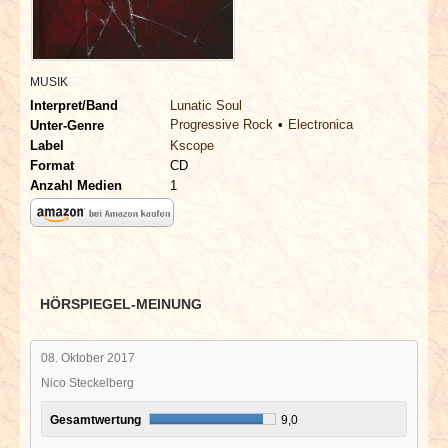
INTERVIEWS
SPECIALS
MUSIK
Interpret/Band
Lunatic Soul
REDAKTION
Progressive Rock
Electronica
Unter-Genre
Label
Kscope
LINKS
Format
CD
Anzahl Medien
1
ARCHIV
HÖRSPIEGEL-MEINUNG
08. Oktober 2017
Nico Steckelberg
Gesamtwertung
9,0