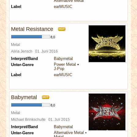
Alternative Metal
Label
earMUSIC
Metal Resistance
HOT
8,0
Metal
Alina Jensch
01. Juni 2016
Interpret/Band
Babymetal
Power Metal
Unter-Genre
J-Pop
Label
earMUSIC
Babymetal
HOT
8,0
Metal
Michael Brinkschulte
01. Juli 2015
Interpret/Band
Babymetal
Alternative Metal
Unter-Genre
Metal