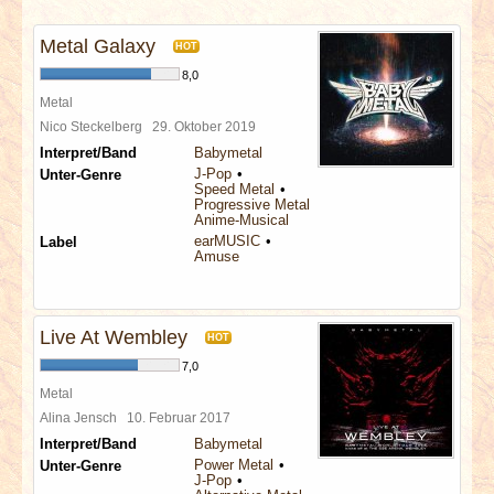
INTERVIEWS
Metal Galaxy
HOT
SPECIALS
8,0
Metal
REDAKTION
Nico Steckelberg
29. Oktober 2019
Interpret/Band
Babymetal
J-Pop
Unter-Genre
LINKS
Speed Metal
Progressive Metal
Anime-Musical
ARCHIV
earMUSIC
Label
Amuse
Live At Wembley
HOT
7,0
Metal
Alina Jensch
10. Februar 2017
Interpret/Band
Babymetal
Power Metal
Unter-Genre
J-Pop