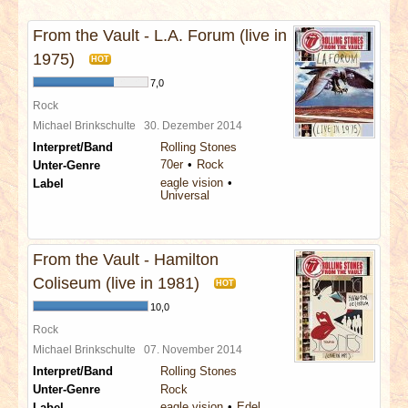
INTERVIEWS
From the Vault - L.A. Forum (live in
SPECIALS
1975)
HOT
7,0
REDAKTION
Rock
Michael Brinkschulte
30. Dezember 2014
Interpret/Band
Rolling Stones
LINKS
70er
Rock
Unter-Genre
eagle vision
Label
Universal
ARCHIV
From the Vault - Hamilton
Coliseum (live in 1981)
HOT
10,0
Rock
Michael Brinkschulte
07. November 2014
Interpret/Band
Rolling Stones
Unter-Genre
Rock
eagle vision
Edel
Label