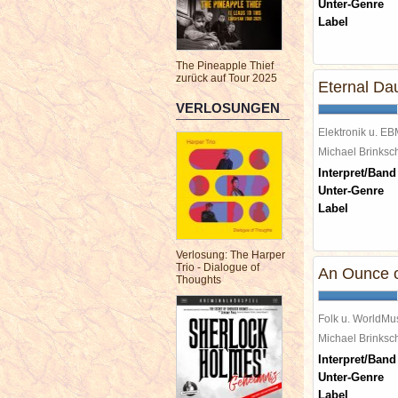
Unter-Genre
Label
The Pineapple Thief
zurück auf Tour 2025
Eternal Da
VERLOSUNGEN
Elektronik u. E
Michael Brinks
Interpret/Band
Unter-Genre
Label
Verlosung: The Harper
Trio - Dialogue of
An Ounce o
Thoughts
Folk u. WorldMu
Michael Brinks
Interpret/Band
Unter-Genre
Label