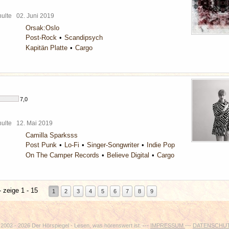
chulte
02. Juni 2019
Orsak:Oslo
Post-Rock
Scandipsych
Kapitän Platte
Cargo
7,0
chulte
12. Mai 2019
Camilla Sparksss
Post Punk
Lo-Fi
Singer-Songwriter
Indie Pop
On The Camper Records
Believe Digital
Cargo
 zeige 1 - 15
1
2
3
4
5
6
7
8
9
2002 - 2026 Der Hörspiegel - Lesen, was hörenswert ist. ---
IMPRESSUM
---
DATENSCHU