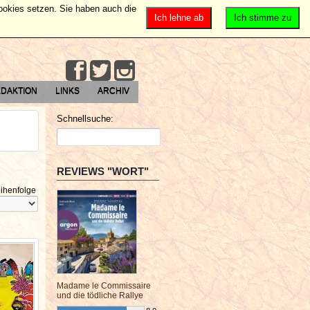
Cookies setzen. Sie haben auch die
Ich lehne ab
Ich stimme zu
DAKTION
LINKS
ARCHIV
Schnellsuche:
REVIEWS "WORT"
ihenfolge
Madame le Commissaire
und die tödliche Rallye