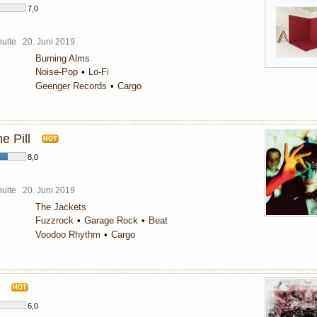
7,0
chulte
20. Juni 2019
Burning Alms
Noise-Pop
Lo-Fi
Geenger Records
Cargo
e Pill
HOT
8,0
chulte
20. Juni 2019
The Jackets
Fuzzrock
Garage Rock
Beat
Voodoo Rhythm
Cargo
HOT
6,0