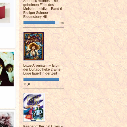
Sherlock Holmes - Die
geheimen Fälle des
Meisterdetektivs - Band 6:
Blutiger Schnee in
Bloomsbury Hill
9,0
¯¯¯¯¯¯¯¯¯¯¯¯¯¯¯¯¯¯¯¯¯¯¯¯
Luzie Alvenstein – Erbin
der Duftapotheke 2 Eine
Lüge lauert in der Zeit
10,0
¯¯¯¯¯¯¯¯¯¯¯¯¯¯¯¯¯¯¯¯¯¯¯¯
Keeper of the lost Cities –