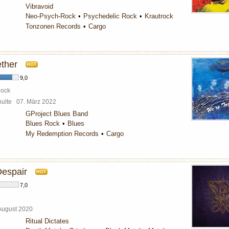
Vibravoid
Neo-Psych-Rock
Psychedelic Rock
Krautrock
Tonzonen Records
Cargo
ther
HOT
9,0
Rock
chulte
07. März 2022
GProject Blues Band
Blues Rock
Blues
My Redemption Records
Cargo
Despair
HOT
7,0
 August 2020
Ritual Dictates