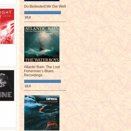
Du Bedeutest Mir Die Welt
10,0
¯¯¯¯¯¯¯¯¯¯¯¯¯¯¯¯¯¯¯¯¯¯¯¯
Atlantic Rain: The Lost
Fisherman’s Blues
Recordings
10,0
¯¯¯¯¯¯¯¯¯¯¯¯¯¯¯¯¯¯¯¯¯¯¯¯