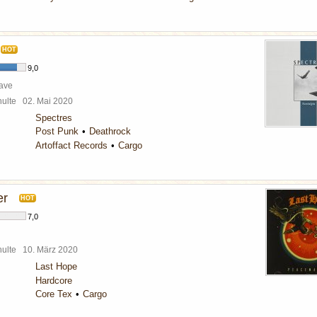
HOT
9,0
ave
chulte
02. Mai 2020
Spectres
Post Punk
Deathrock
Artoffact Records
Cargo
er
HOT
7,0
chulte
10. März 2020
Last Hope
Hardcore
Core Tex
Cargo