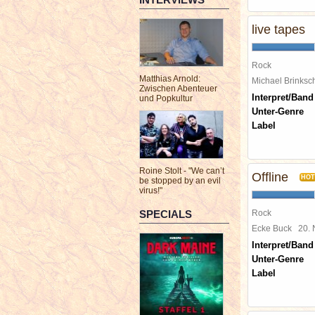
live tapes
Rock
Matthias Arnold:
Michael Brinks
Zwischen Abenteuer
Interpret/Band
und Popkultur
Unter-Genre
Label
Roine Stolt - "We can’t
Offline
HOT
be stopped by an evil
virus!"
SPECIALS
Rock
Ecke Buck
20.
Interpret/Band
Unter-Genre
Label