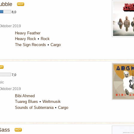
ubble
HOT
8,0
 Oktober 2019
Heavy Feather
Heavy Rock
Rock
The Sign Records
Cargo
OT
7,0
sic
 Oktober 2019
Bibi Ahmed
Tuareg Blues
Weltmusik
Sounds of Subterrania
Cargo
Sass
HOT