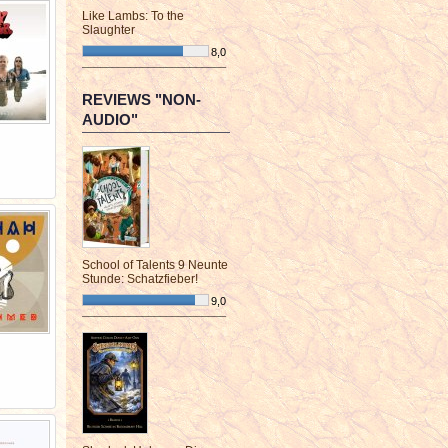
Like Lambs: To the
Slaughter
8,0
¯¯¯¯¯¯¯¯¯¯¯¯¯¯¯¯¯¯¯¯¯¯¯¯
REVIEWS "NON-
AUDIO"
School of Talents 9 Neunte
Stunde: Schatzfieber!
9,0
¯¯¯¯¯¯¯¯¯¯¯¯¯¯¯¯¯¯¯¯¯¯¯¯