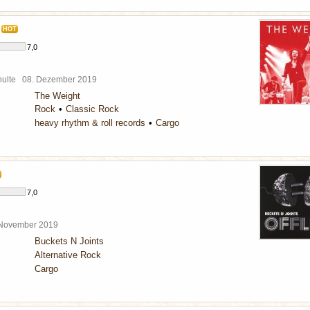
HOT
7,0
chulte
08. Dezember 2019
The Weight
Rock
Classic Rock
heavy rhythm & roll records
Cargo
7,0
 November 2019
Buckets N Joints
Alternative Rock
Cargo