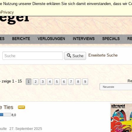
ie Nutzung unserer Dienste erklären Sie sich damit einverstanden, dass wir 
ePrivacy
TES
BERICHTE
VERLOSUNGEN
INTERVIEWS
SPECIALS
RE
Erweiterte Suche
Suche
 zeige 1 - 15
Re
1
2
3
4
5
6
7
8
9
 Ties
HOT
8,0
chulte
27. September 2025