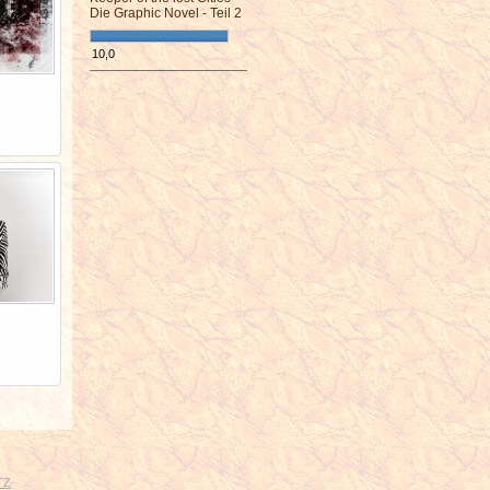
Die Graphic Novel - Teil 2
10,0
¯¯¯¯¯¯¯¯¯¯¯¯¯¯¯¯¯¯¯¯¯¯¯¯
TZ