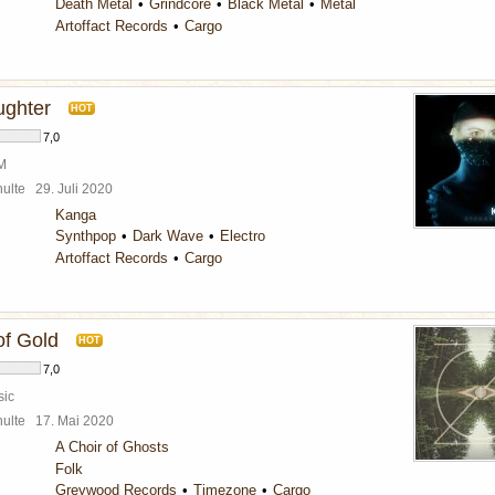
Death Metal
Grindcore
Black Metal
Metal
Artoffact Records
Cargo
ughter
HOT
7,0
BM
chulte
29. Juli 2020
Kanga
Synthpop
Dark Wave
Electro
Artoffact Records
Cargo
f Gold
HOT
7,0
sic
chulte
17. Mai 2020
A Choir of Ghosts
Folk
Greywood Records
Timezone
Cargo