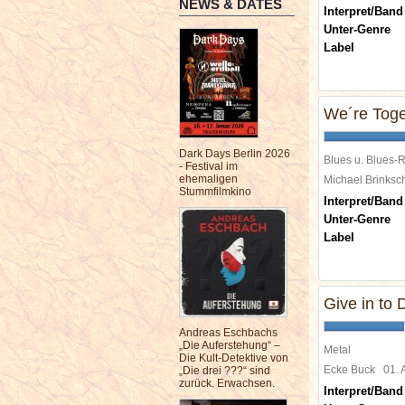
NEWS & DATES
Interpret/Band
Unter-Genre
Label
We´re Toge
Dark Days Berlin 2026
Blues u. Blues-
- Festival im
ehemaligen
Michael Brinks
Stummfilmkino
Interpret/Band
Unter-Genre
Label
Give in to 
Andreas Eschbachs
„Die Auferstehung“ –
Metal
Die Kult-Detektive von
Ecke Buck
01.
„Die drei ???“ sind
zurück. Erwachsen.
Interpret/Band