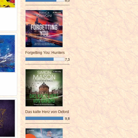
8,0
¯¯¯¯¯¯¯¯¯¯¯¯¯¯¯¯¯¯¯¯¯¯¯¯
Forgetting You: Hunters
7,3
¯¯¯¯¯¯¯¯¯¯¯¯¯¯¯¯¯¯¯¯¯¯¯¯
Das kalte Herz von Oxford
9,8
¯¯¯¯¯¯¯¯¯¯¯¯¯¯¯¯¯¯¯¯¯¯¯¯