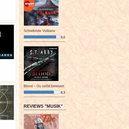
Schlafende Vulkane
9,0
¯¯¯¯¯¯¯¯¯¯¯¯¯¯¯¯¯¯¯¯¯¯¯¯
Blood – Du sollst bereuen
8,3
¯¯¯¯¯¯¯¯¯¯¯¯¯¯¯¯¯¯¯¯¯¯¯¯
REVIEWS "MUSIK"