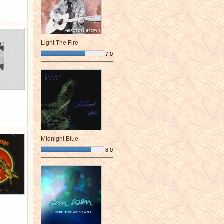
Light The Fire
7,0
¯¯¯¯¯¯¯¯¯¯¯¯¯¯¯¯¯¯¯¯¯¯¯¯
Midnight Blue
8,0
¯¯¯¯¯¯¯¯¯¯¯¯¯¯¯¯¯¯¯¯¯¯¯¯