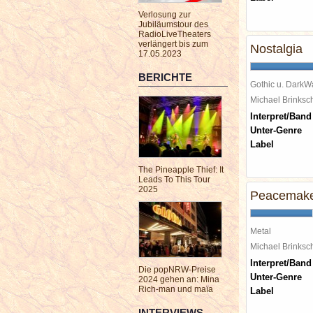
Verlosung zur
Jubiläumstour des
RadioLiveTheaters
verlängert bis zum
Nostalgia
17.05.2023
BERICHTE
Gothic u. DarkW
Michael Brinks
Interpret/Band
Unter-Genre
Label
The Pineapple Thief: It
Leads To This Tour
2025
Peacemak
Metal
Michael Brinks
Interpret/Band
Die popNRW-Preise
Unter-Genre
2024 gehen an: Mina
Rich-man und maïa
Label
INTERVIEWS