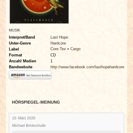
INTERVIEWS
SPECIALS
MUSIK
REDAKTION
Interpret/Band
Last Hope
Unter-Genre
Hardcore
Core Tex
Cargo
LINKS
Label
Format
CD
Anzahl Medien
1
ARCHIV
Bandwebsite
http://www.facebook.com/lasthopehardcore
HÖRSPIEGEL-MEINUNG
10. März 2020
Michael Brinkschulte