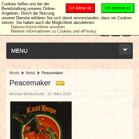
Cookies helfen uns bei der
Ich lehne ab
Ich stimme zu
Bereitstellung unseres Online-
Angebots. Durch die Nutzung
unserer Dienste erklären Sie sich damit einverstanden, dass wir Cookies
setzen. Sie haben auch die Möglichkeit abzulehnen.
Datenschutzrichtlinie ansehen
Weitere Informationen zu Cookies und ePrivacy
MENU
Musik
Metal
Peacemaker
NEUESTE ARTIKEL
Peacemaker
HOT
Michael Brinkschulte
10. März 2020
NEWS & DATES
BERICHTE
VERLOSUNGEN