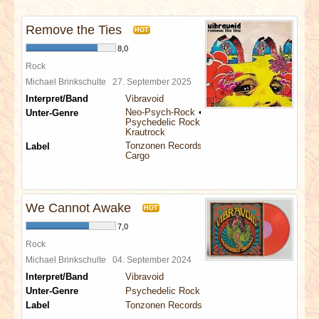
INTERVIEWS
Remove the Ties
HOT
SPECIALS
8,0
Rock
REDAKTION
Michael Brinkschulte
27. September 2025
Interpret/Band
Vibravoid
Neo-Psych-Rock
Unter-Genre
LINKS
Psychedelic Rock
Krautrock
Tonzonen Records
Label
ARCHIV
Cargo
We Cannot Awake
HOT
7,0
Rock
Michael Brinkschulte
04. September 2024
Interpret/Band
Vibravoid
Unter-Genre
Psychedelic Rock
Label
Tonzonen Records