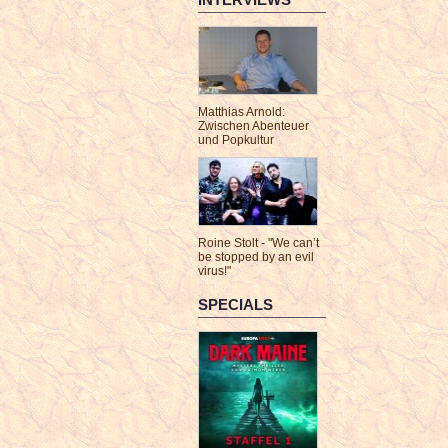
Matthias Arnold:
Zwischen Abenteuer
und Popkultur
Roine Stolt - "We can’t
be stopped by an evil
virus!"
SPECIALS