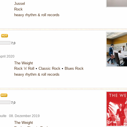
Jussel
Rock
heavy rhythm & roll records
HOT
7,0
April 2020
The Weight
Rock 'n' Roll
Classic Rock
Blues Rock
heavy rhythm & roll records
HOT
7,0
chulte
08. Dezember 2019
The Weight