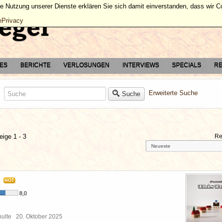
ie Nutzung unserer Dienste erklären Sie sich damit einverstanden, dass wir 
ePrivacy
TES
BERICHTE
VERLOSUNGEN
INTERVIEWS
SPECIALS
RE
Erweiterte Suche
Suche
eige 1 - 3
Re
HOT
8,0
chulte
20. Oktober 2025