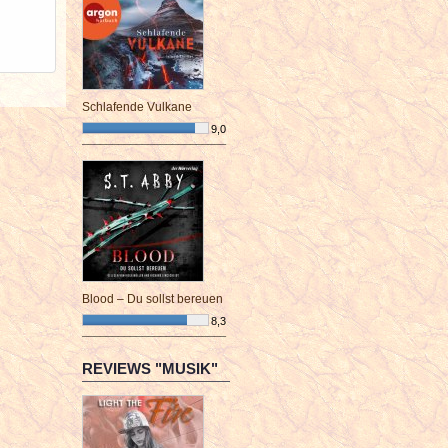
Schlafende Vulkane
9,0
¯¯¯¯¯¯¯¯¯¯¯¯¯¯¯¯¯¯¯¯¯¯¯¯
Blood – Du sollst bereuen
8,3
¯¯¯¯¯¯¯¯¯¯¯¯¯¯¯¯¯¯¯¯¯¯¯¯
REVIEWS "MUSIK"