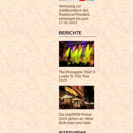
Verlosung zur
Jubiläumstour des
RadioLiveTheaters
verlängert bis zum
17.05.2023
BERICHTE
The Pineapple Thief: It
Leads To This Tour
2025
Die popNRW-Preise
2024 gehen an: Mina
Rich-man und maïa
INTERVIEWS