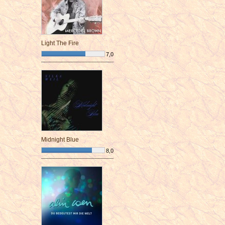
Light The Fire
7,0
¯¯¯¯¯¯¯¯¯¯¯¯¯¯¯¯¯¯¯¯¯¯¯¯
Midnight Blue
8,0
¯¯¯¯¯¯¯¯¯¯¯¯¯¯¯¯¯¯¯¯¯¯¯¯