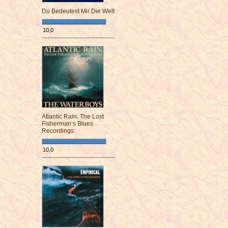
Du Bedeutest Mir Die Welt
10,0
¯¯¯¯¯¯¯¯¯¯¯¯¯¯¯¯¯¯¯¯¯¯¯¯
Atlantic Rain: The Lost
Fisherman’s Blues
Recordings
10,0
¯¯¯¯¯¯¯¯¯¯¯¯¯¯¯¯¯¯¯¯¯¯¯¯