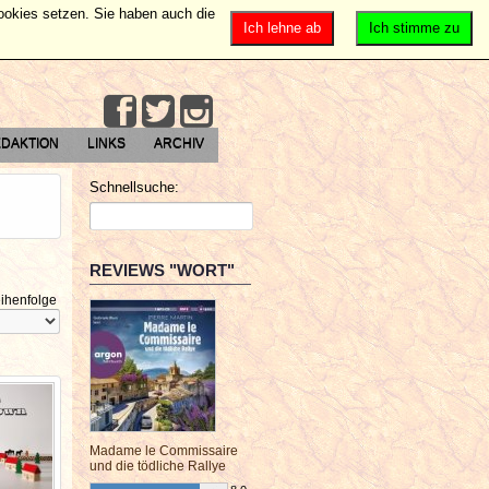
Cookies setzen. Sie haben auch die
Ich lehne ab
Ich stimme zu
DAKTION
LINKS
ARCHIV
Schnellsuche:
REVIEWS "WORT"
ihenfolge
Madame le Commissaire
und die tödliche Rallye