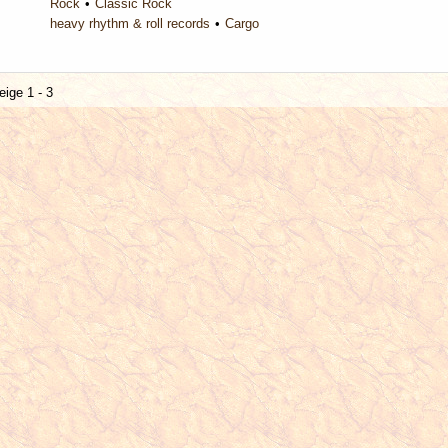
Rock
Classic Rock
heavy rhythm & roll records
Cargo
eige 1 - 3