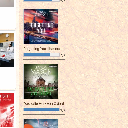
8,0
¯¯¯¯¯¯¯¯¯¯¯¯¯¯¯¯¯¯¯¯¯¯¯¯
Forgetting You: Hunters
7,3
¯¯¯¯¯¯¯¯¯¯¯¯¯¯¯¯¯¯¯¯¯¯¯¯
Das kalte Herz von Oxford
9,8
¯¯¯¯¯¯¯¯¯¯¯¯¯¯¯¯¯¯¯¯¯¯¯¯