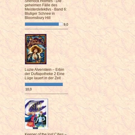
Sherlock Holmes - Die
geheimen Fälle des
Meisterdetektivs - Band 6:
Blutiger Schnee in
Bloomsbury Hill
9,0
¯¯¯¯¯¯¯¯¯¯¯¯¯¯¯¯¯¯¯¯¯¯¯¯
Luzie Alvenstein – Erbin
der Duftapotheke 2 Eine
Lüge lauert in der Zeit
10,0
¯¯¯¯¯¯¯¯¯¯¯¯¯¯¯¯¯¯¯¯¯¯¯¯
Keeper of the lost Cities –