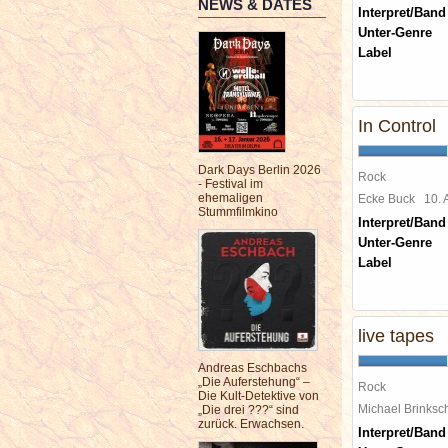
NEWS & DATES
Interpret/Band
Unter-Genre
Label
In Control
Dark Days Berlin 2026
Rock
- Festival im
ehemaligen
Ecke Buck
10. 
Stummfilmkino
Interpret/Band
Unter-Genre
Label
live tapes
Andreas Eschbachs
„Die Auferstehung“ –
Rock
Die Kult-Detektive von
Michael Brinks
„Die drei ???“ sind
zurück. Erwachsen.
Interpret/Band