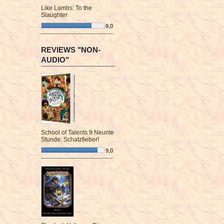
Like Lambs: To the
Slaughter
8,0
¯¯¯¯¯¯¯¯¯¯¯¯¯¯¯¯¯¯¯¯¯¯¯¯
REVIEWS "NON-
AUDIO"
School of Talents 9 Neunte
Stunde: Schatzfieber!
9,0
¯¯¯¯¯¯¯¯¯¯¯¯¯¯¯¯¯¯¯¯¯¯¯¯