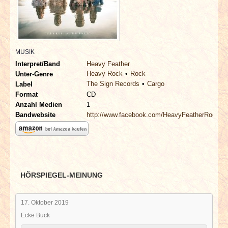
INTERVIEWS
SPECIALS
MUSIK
REDAKTION
Interpret/Band
Heavy Feather
Heavy Rock
Rock
Unter-Genre
The Sign Records
Cargo
LINKS
Label
Format
CD
Anzahl Medien
1
ARCHIV
Bandwebsite
http://www.facebook.com/HeavyFeatherRock
HÖRSPIEGEL-MEINUNG
17. Oktober 2019
Ecke Buck