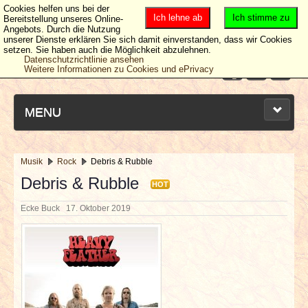
Cookies helfen uns bei der
Ich lehne ab
Ich stimme zu
Bereitstellung unseres Online-
Angebots. Durch die Nutzung
unserer Dienste erklären Sie sich damit einverstanden, dass wir Cookies
setzen. Sie haben auch die Möglichkeit abzulehnen.
Datenschutzrichtlinie ansehen
Weitere Informationen zu Cookies und ePrivacy
MENU
Musik
Rock
Debris & Rubble
NEUESTE ARTIKEL
Debris & Rubble
HOT
Ecke Buck
17. Oktober 2019
NEWS & DATES
BERICHTE
VERLOSUNGEN