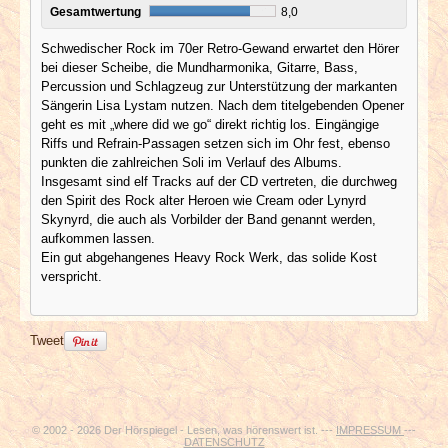
Gesamtwertung
8,0
Schwedischer Rock im 70er Retro-Gewand erwartet den Hörer
bei dieser Scheibe, die Mundharmonika, Gitarre, Bass,
Percussion und Schlagzeug zur Unterstützung der markanten
Sängerin Lisa Lystam nutzen. Nach dem titelgebenden Opener
geht es mit „where did we go“ direkt richtig los. Eingängige
Riffs und Refrain-Passagen setzen sich im Ohr fest, ebenso
punkten die zahlreichen Soli im Verlauf des Albums.
Insgesamt sind elf Tracks auf der CD vertreten, die durchweg
den Spirit des Rock alter Heroen wie Cream oder Lynyrd
Skynyrd, die auch als Vorbilder der Band genannt werden,
aufkommen lassen.
Ein gut abgehangenes Heavy Rock Werk, das solide Kost
verspricht.
Tweet
© 2002 - 2026 Der Hörspiegel - Lesen, was hörenswert ist. ---
IMPRESSUM
---
DATENSCHUTZ