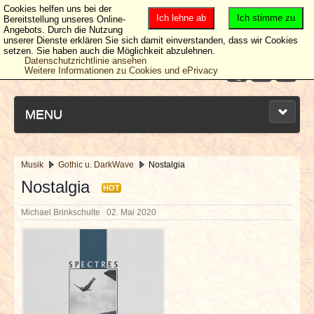
Cookies helfen uns bei der
Ich lehne ab
Ich stimme zu
Bereitstellung unseres Online-
Angebots. Durch die Nutzung
unserer Dienste erklären Sie sich damit einverstanden, dass wir Cookies
setzen. Sie haben auch die Möglichkeit abzulehnen.
Datenschutzrichtlinie ansehen
Weitere Informationen zu Cookies und ePrivacy
MENU
Musik
Gothic u. DarkWave
Nostalgia
NEUESTE ARTIKEL
Nostalgia
HOT
Michael Brinkschulte
02. Mai 2020
NEWS & DATES
BERICHTE
VERLOSUNGEN