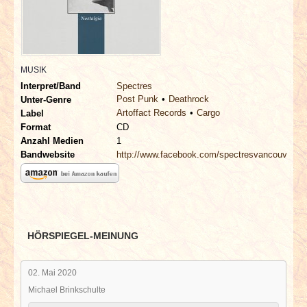
INTERVIEWS
SPECIALS
MUSIK
REDAKTION
Interpret/Band
Spectres
Post Punk
Deathrock
Unter-Genre
Artoffact Records
Cargo
LINKS
Label
Format
CD
Anzahl Medien
1
ARCHIV
Bandwebsite
http://www.facebook.com/spectresvancouver
HÖRSPIEGEL-MEINUNG
02. Mai 2020
Michael Brinkschulte