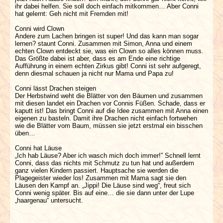
ihr dabei helfen. Sie soll doch einfach mitkommen… Aber Conni
hat gelernt: Geh nicht mit Fremden mit!
Conni wird Clown
Andere zum Lachen bringen ist super! Und das kann man sogar
lernen? staunt Conni. Zusammen mit Simon, Anna und einem
echten Clown entdeckt sie, was ein Clown so alles können muss.
Das Größte dabei ist aber, dass es am Ende eine richtige
Aufführung in einem echten Zirkus gibt! Conni ist sehr aufgeregt,
denn diesmal schauen ja nicht nur Mama und Papa zu!
Conni lässt Drachen steigen
Der Herbstwind weht die Blätter von den Bäumen und zusammen
mit diesen landet ein Drachen vor Connis Füßen. Schade, dass er
kaputt ist! Das bringt Conni auf die Idee zusammen mit Anna einen
eigenen zu basteln. Damit ihre Drachen nicht einfach fortwehen
wie die Blätter vom Baum, müssen sie jetzt erstmal ein bisschen
üben…
Conni hat Läuse
„Ich hab Läuse? Aber ich wasch mich doch immer!” Schnell lernt
Conni, dass das nichts mit Schmutz zu tun hat und außerdem
ganz vielen Kindern passiert. Hauptsache sie werden die
Plagegeister wieder los! Zusammen mit Mama sagt sie den
Läusen den Kampf an. „Jippi! Die Läuse sind weg“, freut sich
Conni wenig später. Bis auf eine… die sie dann unter der Lupe
„haargenau“ untersucht.