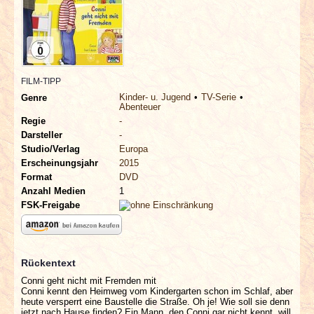
INTERVIEWS
SPECIALS
REDAKTION
FILM-TIPP
Kinder- u. Jugend
TV-Serie
Genre
Abenteuer
LINKS
Regie
-
Darsteller
-
Studio/Verlag
Europa
ARCHIV
Erscheinungsjahr
2015
Format
DVD
Anzahl Medien
1
FSK-Freigabe
Rückentext
Conni geht nicht mit Fremden mit
Conni kennt den Heimweg vom Kindergarten schon im Schlaf, aber
heute versperrt eine Baustelle die Straße. Oh je! Wie soll sie denn
jetzt nach Hause finden? Ein Mann, den Conni gar nicht kennt, will