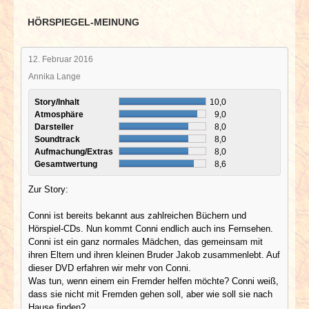
HÖRSPIEGEL-MEINUNG
12. Februar 2016
Annika Lange
Story/Inhalt
10,0
Atmosphäre
9,0
Darsteller
8,0
Soundtrack
8,0
Aufmachung/Extras
8,0
Gesamtwertung
8,6
Zur Story:
Conni ist bereits bekannt aus zahlreichen Büchern und
Hörspiel-CDs. Nun kommt Conni endlich auch ins Fernsehen.
Conni ist ein ganz normales Mädchen, das gemeinsam mit
ihren Eltern und ihren kleinen Bruder Jakob zusammenlebt. Auf
dieser DVD erfahren wir mehr von Conni.
Was tun, wenn einem ein Fremder helfen möchte? Conni weiß,
dass sie nicht mit Fremden gehen soll, aber wie soll sie nach
Hause finden?