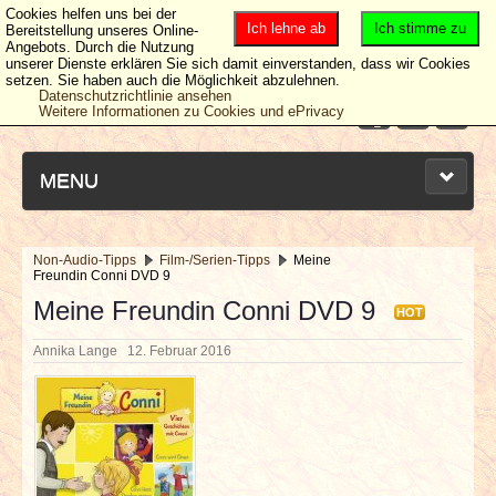
Cookies helfen uns bei der
Ich lehne ab
Ich stimme zu
Bereitstellung unseres Online-
Angebots. Durch die Nutzung
unserer Dienste erklären Sie sich damit einverstanden, dass wir Cookies
setzen. Sie haben auch die Möglichkeit abzulehnen.
Datenschutzrichtlinie ansehen
Weitere Informationen zu Cookies und ePrivacy
MENU
Non-Audio-Tipps
Film-/Serien-Tipps
Meine
Freundin Conni DVD 9
NEUESTE ARTIKEL
Meine Freundin Conni DVD 9
HOT
NEWS & DATES
Annika Lange
12. Februar 2016
BERICHTE
VERLOSUNGEN