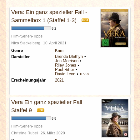
INTERVIEWS
Vera: Ein ganz spezieller Fall -
SPECIALS
Sammelbox 1 (Staffel 1-3)
HOT
8,2
REDAKTION
Film-/Serien-Tipps
Nico Steckelberg
10. April 2021
Genre
Krimi
LINKS
Brenda Blethyn
Darsteller
Jon Morrison
Riley Jones
ARCHIV
Paul Ritter
David Leon
u.v.a.
Erscheinungsjahr
2021
Vera Ein ganz spezieller Fall
Staffel 9
HOT
8,8
Film-/Serien-Tipps
Christine Rubel
26. März 2020