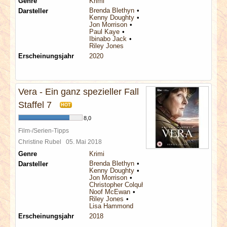
Genre
Krimi
Brenda Blethyn
Darsteller
Kenny Doughty
Jon Morrison
Paul Kaye
Ibinabo Jack
Riley Jones
Erscheinungsjahr
2020
Vera - Ein ganz spezieller Fall
Staffel 7
HOT
8,0
Film-/Serien-Tipps
Christine Rubel
05. Mai 2018
Genre
Krimi
Brenda Blethyn
Darsteller
Kenny Doughty
Jon Morrison
Christopher Colquhoun
Noof McEwan
Riley Jones
Lisa Hammond
Erscheinungsjahr
2018