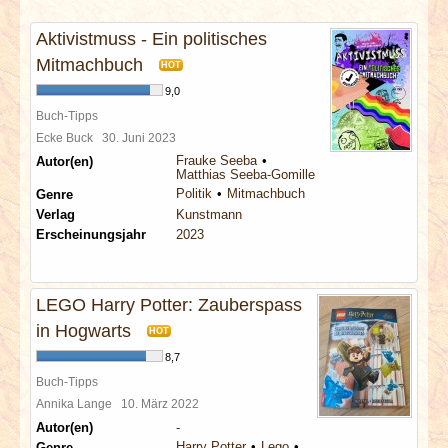
INTERVIEWS
Aktivistmuss - Ein politisches
SPECIALS
Mitmachbuch
HOT
9,0
REDAKTION
Buch-Tipps
Ecke Buck
30. Juni 2023
Frauke Seeba
Autor(en)
LINKS
Matthias Seeba-Gomille
Politik
Mitmachbuch
Genre
Verlag
Kunstmann
ARCHIV
Erscheinungsjahr
2023
LEGO Harry Potter: Zauberspass
in Hogwarts
HOT
8,7
Buch-Tipps
Annika Lange
10. März 2022
Autor(en)
-
Harry Potter
Lego
Genre