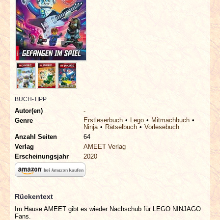
INTERVIEWS
SPECIALS
REDAKTION
LINKS
BUCH-TIPP
ARCHIV
Autor(en)
-
Erstleserbuch
Lego
Mitmachbuch
Genre
Ninja
Rätselbuch
Vorlesebuch
Anzahl Seiten
64
Verlag
AMEET Verlag
Erscheinungsjahr
2020
Rückentext
Im Hause AMEET gibt es wieder Nachschub für LEGO NINJAGO
Fans.