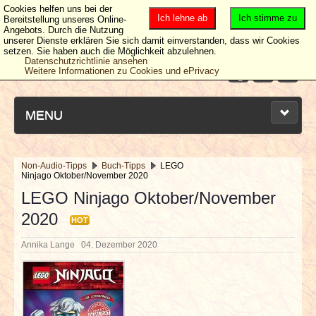
Cookies helfen uns bei der
Ich lehne ab
Ich stimme zu
Bereitstellung unseres Online-
Angebots. Durch die Nutzung
unserer Dienste erklären Sie sich damit einverstanden, dass wir Cookies
setzen. Sie haben auch die Möglichkeit abzulehnen.
Datenschutzrichtlinie ansehen
Weitere Informationen zu Cookies und ePrivacy
MENU
Non-Audio-Tipps
Buch-Tipps
LEGO
Ninjago Oktober/November 2020
NEUESTE ARTIKEL
LEGO Ninjago Oktober/November
2020
NEWS & DATES
HOT
Annika Lange
04. Dezember 2020
BERICHTE
VERLOSUNGEN