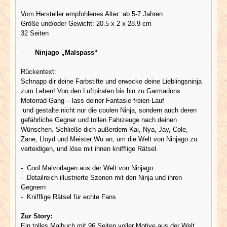
Vom Hersteller empfohlenes Alter: ab 5-7 Jahren
Größe und/oder Gewicht: 20.5 x 2 x 28.9 cm
32 Seiten
-
Ninjago „Malspass“
Rückentext:
Schnapp dir deine Farbstifte und erwecke deine Lieblingsninja
zum Leben! Von den Luftpiraten bis hin zu Garmadons
Motorrad-Gang – lass deiner Fantasie freien Lauf
und gestalte nicht nur die coolen Ninja, sondern auch deren
gefährliche Gegner und tollen Fahrzeuge nach deinen
Wünschen. Schließe dich außerdem Kai, Nya, Jay, Cole,
Zane, Lloyd und Meister Wu an, um die Welt von Ninjago zu
verteidigen, und löse mit ihnen knifflige Rätsel.
- Cool Malvorlagen aus der Welt von Ninjago
- Detailreich illustrierte Szenen mit den Ninja und ihren
Gegnern
- Knifflige Rätsel für echte Fans
Zur Story:
Ein tolles Malbuch mit 96 Seiten voller Motive aus der Welt