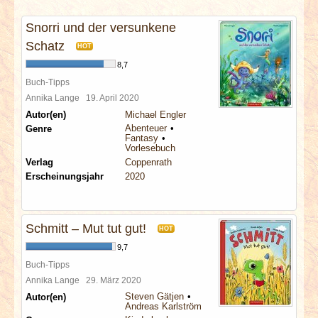
INTERVIEWS
Snorri und der versunkene
SPECIALS
Schatz
HOT
8,7
REDAKTION
Buch-Tipps
Annika Lange
19. April 2020
Autor(en)
Michael Engler
LINKS
Abenteuer
Genre
Fantasy
Vorlesebuch
ARCHIV
Verlag
Coppenrath
Erscheinungsjahr
2020
Schmitt – Mut tut gut!
HOT
9,7
Buch-Tipps
Annika Lange
29. März 2020
Steven Gätjen
Autor(en)
Andreas Karlström