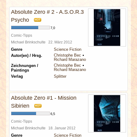
INTERVIEWS
Absolute Zero # 2 - A.S.O.R.3
SPECIALS
Psycho
HOT
7,0
REDAKTION
Comic-Tipps
Michael Brinkschulte
22. März 2012
Genre
Science Fiction
LINKS
Christophe Bec
Autor(en) / Hrsg.
Richard Marazano
Christophe Bec
Zeichnungen /
ARCHIV
Richard Marazano
Paintings
Verlag
Splitter
Absolute Zero #1 - Mission
Sibirien
HOT
6,5
Comic-Tipps
Michael Brinkschulte
18. Januar 2012
Genre
Science Fiction