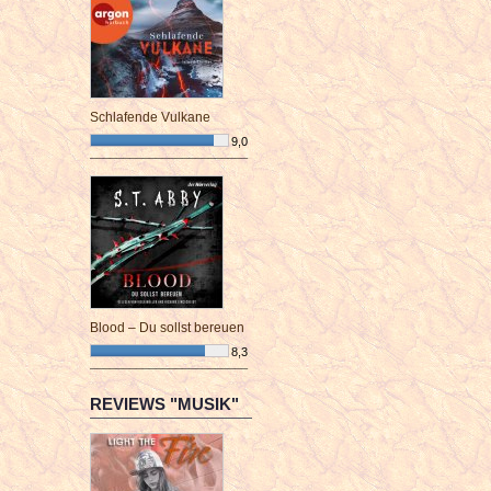
Schlafende Vulkane
9,0
¯¯¯¯¯¯¯¯¯¯¯¯¯¯¯¯¯¯¯¯¯¯¯¯
Blood – Du sollst bereuen
8,3
¯¯¯¯¯¯¯¯¯¯¯¯¯¯¯¯¯¯¯¯¯¯¯¯
REVIEWS "MUSIK"