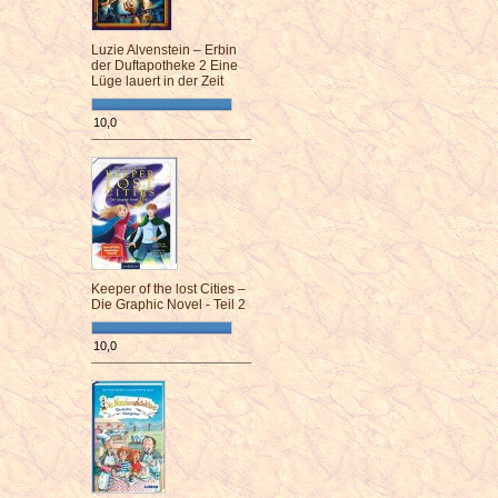
Luzie Alvenstein – Erbin
der Duftapotheke 2 Eine
Lüge lauert in der Zeit
10,0
¯¯¯¯¯¯¯¯¯¯¯¯¯¯¯¯¯¯¯¯¯¯¯¯
Keeper of the lost Cities –
Die Graphic Novel - Teil 2
10,0
¯¯¯¯¯¯¯¯¯¯¯¯¯¯¯¯¯¯¯¯¯¯¯¯