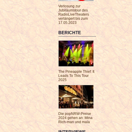
Verlosung zur
Jubiläumstour des
RadioLiveTheaters
verlängert bis zum
17.05.2023
BERICHTE
The Pineapple Thief: It
Leads To This Tour
2025
Die popNRW-Preise
2024 gehen an: Mina
Rich-man und maïa
INTERVIEWS