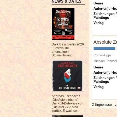
NEWS & DATES
Genre
Autor(en) / Hrs
Zeichnungen /
Paintings
Verlag
Absolute Ze
Dark Days Berlin 2026
- Festival im
ehemaligen
Stummfilmkino
Comic-Tipps
Michael Brinks
Genre
Autor(en) / Hrs
Zeichnungen /
Paintings
Verlag
Andreas Eschbachs
„Die Auferstehung“ –
Die Kult-Detektive von
2 Ergebnisse - z
„Die drei ???“ sind
zurück. Erwachsen.