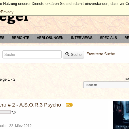
ie Nutzung unserer Dienste erklären Sie sich damit einverstanden, dass wir 
ePrivacy
TES
BERICHTE
VERLOSUNGEN
INTERVIEWS
SPECIALS
RE
Erweiterte Suche
Suche
eige 1 - 2
Re
ero # 2 - A.S.O.R.3 Psycho
HOT
7,0
chulte
22. März 2012