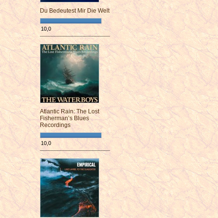
Du Bedeutest Mir Die Welt
10,0
¯¯¯¯¯¯¯¯¯¯¯¯¯¯¯¯¯¯¯¯¯¯¯¯
Atlantic Rain: The Lost
Fisherman’s Blues
Recordings
10,0
¯¯¯¯¯¯¯¯¯¯¯¯¯¯¯¯¯¯¯¯¯¯¯¯