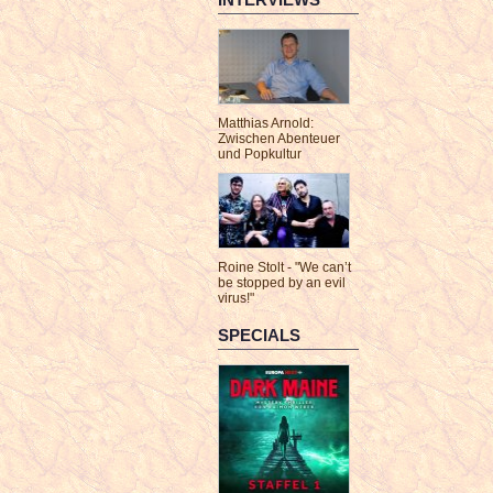
Matthias Arnold:
Zwischen Abenteuer
und Popkultur
Roine Stolt - "We can’t
be stopped by an evil
virus!"
SPECIALS