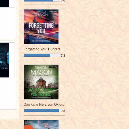
8,0
¯¯¯¯¯¯¯¯¯¯¯¯¯¯¯¯¯¯¯¯¯¯¯¯
Forgetting You: Hunters
7,3
¯¯¯¯¯¯¯¯¯¯¯¯¯¯¯¯¯¯¯¯¯¯¯¯
Das kalte Herz von Oxford
9,8
¯¯¯¯¯¯¯¯¯¯¯¯¯¯¯¯¯¯¯¯¯¯¯¯