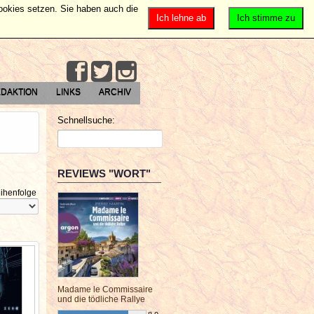
Cookies setzen. Sie haben auch die
Ich lehne ab
Ich stimme zu
DAKTION
LINKS
ARCHIV
Schnellsuche:
REVIEWS "WORT"
ihenfolge
Madame le Commissaire
und die tödliche Rallye