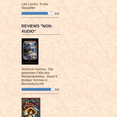
Like Lambs: To the
Slaughter
8,0
¯¯¯¯¯¯¯¯¯¯¯¯¯¯¯¯¯¯¯¯¯¯¯¯
REVIEWS "NON-
AUDIO"
Sherlock Holmes - Die
geheimen Fälle des
Meisterdetektivs - Band 6:
Blutiger Schnee in
Bloomsbury Hill
9,0
¯¯¯¯¯¯¯¯¯¯¯¯¯¯¯¯¯¯¯¯¯¯¯¯