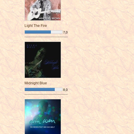
Light The Fire
7,0
¯¯¯¯¯¯¯¯¯¯¯¯¯¯¯¯¯¯¯¯¯¯¯¯
Midnight Blue
8,0
¯¯¯¯¯¯¯¯¯¯¯¯¯¯¯¯¯¯¯¯¯¯¯¯