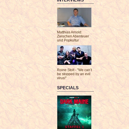
Matthias Arnold:
Zwischen Abenteuer
und Popkultur
Roine Stolt - "We can’t
be stopped by an evil
virus!"
SPECIALS