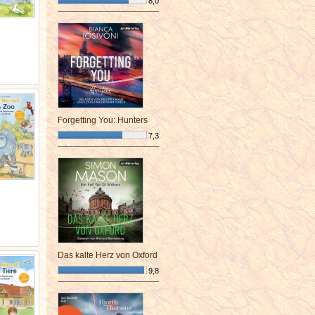
8,0
¯¯¯¯¯¯¯¯¯¯¯¯¯¯¯¯¯¯¯¯¯¯¯¯
Forgetting You: Hunters
7,3
¯¯¯¯¯¯¯¯¯¯¯¯¯¯¯¯¯¯¯¯¯¯¯¯
Das kalte Herz von Oxford
9,8
¯¯¯¯¯¯¯¯¯¯¯¯¯¯¯¯¯¯¯¯¯¯¯¯