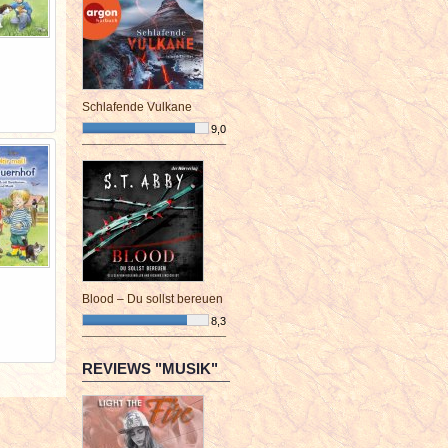
Schlafende Vulkane
9,0
¯¯¯¯¯¯¯¯¯¯¯¯¯¯¯¯¯¯¯¯¯¯¯¯
Blood – Du sollst bereuen
8,3
¯¯¯¯¯¯¯¯¯¯¯¯¯¯¯¯¯¯¯¯¯¯¯¯
REVIEWS "MUSIK"