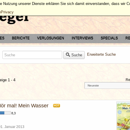
ie Nutzung unserer Dienste erklären Sie sich damit einverstanden, dass wir 
ePrivacy
TES
BERICHTE
VERLOSUNGEN
INTERVIEWS
SPECIALS
RE
Erweiterte Suche
Suche
eige 1 - 4
Re
Hör mal! Mein Wasser
HOT
8,3
01. Januar 2013