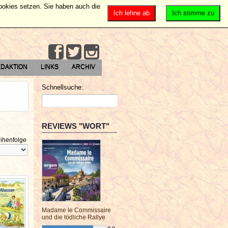
Cookies setzen. Sie haben auch die
Ich lehne ab
Ich stimme zu
DAKTION
LINKS
ARCHIV
Schnellsuche:
REVIEWS "WORT"
ihenfolge
Madame le Commissaire
und die tödliche Rallye