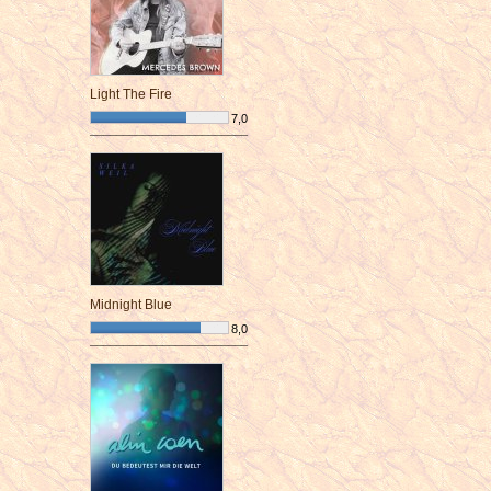
Light The Fire
7,0
¯¯¯¯¯¯¯¯¯¯¯¯¯¯¯¯¯¯¯¯¯¯¯¯
Midnight Blue
8,0
¯¯¯¯¯¯¯¯¯¯¯¯¯¯¯¯¯¯¯¯¯¯¯¯