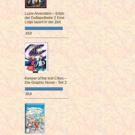
Luzie Alvenstein – Erbin
der Duftapotheke 2 Eine
Lüge lauert in der Zeit
10,0
¯¯¯¯¯¯¯¯¯¯¯¯¯¯¯¯¯¯¯¯¯¯¯¯
Keeper of the lost Cities –
Die Graphic Novel - Teil 2
10,0
¯¯¯¯¯¯¯¯¯¯¯¯¯¯¯¯¯¯¯¯¯¯¯¯