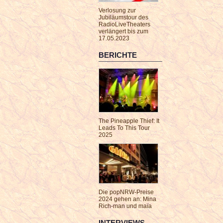
Verlosung zur
Jubiläumstour des
RadioLiveTheaters
verlängert bis zum
17.05.2023
BERICHTE
The Pineapple Thief: It
Leads To This Tour
2025
Die popNRW-Preise
2024 gehen an: Mina
Rich-man und maïa
INTERVIEWS