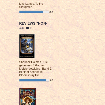
Like Lambs: To the
Slaughter
8,0
¯¯¯¯¯¯¯¯¯¯¯¯¯¯¯¯¯¯¯¯¯¯¯¯
REVIEWS "NON-
AUDIO"
Sherlock Holmes - Die
geheimen Fälle des
Meisterdetektivs - Band 6:
Blutiger Schnee in
Bloomsbury Hill
9,0
¯¯¯¯¯¯¯¯¯¯¯¯¯¯¯¯¯¯¯¯¯¯¯¯