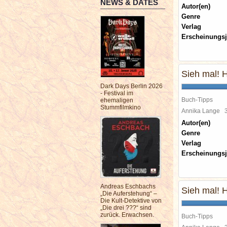
NEWS & DATES
Autor(en)
Genre
Verlag
Erscheinungsj
Sieh mal! 
Dark Days Berlin 2026
- Festival im
Buch-Tipps
ehemaligen
Stummfilmkino
Annika Lange
Autor(en)
Genre
Verlag
Erscheinungsj
Andreas Eschbachs
Sieh mal! 
„Die Auferstehung“ –
Die Kult-Detektive von
„Die drei ???“ sind
zurück. Erwachsen.
Buch-Tipps