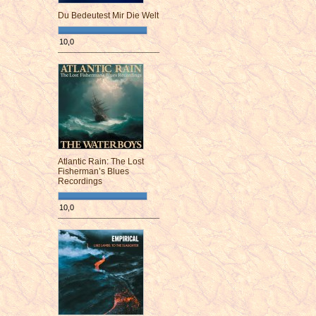
Du Bedeutest Mir Die Welt
10,0
¯¯¯¯¯¯¯¯¯¯¯¯¯¯¯¯¯¯¯¯¯¯¯¯
Atlantic Rain: The Lost
Fisherman’s Blues
Recordings
10,0
¯¯¯¯¯¯¯¯¯¯¯¯¯¯¯¯¯¯¯¯¯¯¯¯