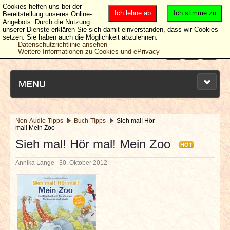
Cookies helfen uns bei der
Ich lehne ab
Ich stimme zu
Bereitstellung unseres Online-
Angebots. Durch die Nutzung
unserer Dienste erklären Sie sich damit einverstanden, dass wir Cookies
setzen. Sie haben auch die Möglichkeit abzulehnen.
Datenschutzrichtlinie ansehen
Weitere Informationen zu Cookies und ePrivacy
MENU
Non-Audio-Tipps
Buch-Tipps
Sieh mal! Hör
mal! Mein Zoo
NEUESTE ARTIKEL
Sieh mal! Hör mal! Mein Zoo
HOT
NEWS & DATES
Annika Lange
30. Oktober 2012
BERICHTE
VERLOSUNGEN