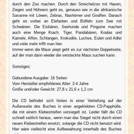
durch den Zoo machen. Durch den Streichelzoo mit Hasen,
Ziegen und Hühnern geht es, genauso wie in die afrikanische
Savanne mit Löwen, Zebras, Nashörner und Giraffen. Danach
geht es vorbei an Elefanten und Büffeln zum See mit
Schwänen. Die Eisbären, Seehunde und Pinguine machen
auch eine Menge Krach. Tiger, Pandabären, Koalas und
Kamele, Affen, Schlangen, Krokodile, Luchse, Eulen und Adler
und viele mehr trifft man hier.
Immer wenn die Maus piept geht es zur nächsten Doppelseite,
auf der man dann wieder die versteckte Maus suchen kann.
Sonstiges:
Gebundene Ausgabe: 16 Seiten
Vom Hersteller empfohlenes Alter: 2-4 Jahre
Größe und/oder Gewicht: 27,8 x 21,6 x 1,2 cm
Die CD befindet sich hinten in einer Vertiefung auf der
Außenseite des Buches in einer angeklebten CD-Papphülle,
die mit einem Klebestreifen versiegelt ist. Leider fällt die CD
schnell seitlich heraus, wenn man das Siegel nicht durch einen
neuen Klebestreifen ersetzt, solange die CD nicht benutzt wird.
Hier wäre vielleicht eine Aufbewahrung innerhalb des Buches