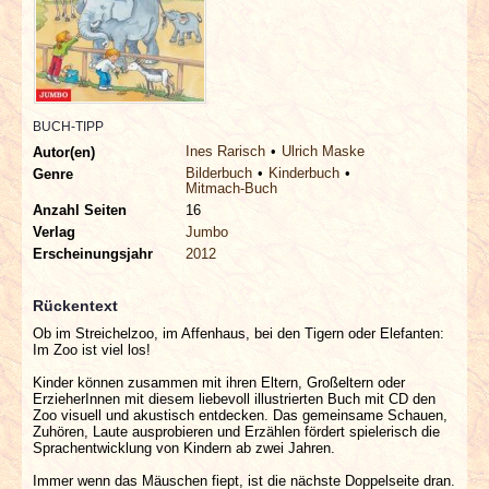
INTERVIEWS
SPECIALS
REDAKTION
BUCH-TIPP
Ines Rarisch
Ulrich Maske
Autor(en)
Bilderbuch
Kinderbuch
Genre
LINKS
Mitmach-Buch
Anzahl Seiten
16
Verlag
Jumbo
ARCHIV
Erscheinungsjahr
2012
Rückentext
Ob im Streichelzoo, im Affenhaus, bei den Tigern oder Elefanten:
Im Zoo ist viel los!
Kinder können zusammen mit ihren Eltern, Großeltern oder
ErzieherInnen mit diesem liebevoll illustrierten Buch mit CD den
Zoo visuell und akustisch entdecken. Das gemeinsame Schauen,
Zuhören, Laute ausprobieren und Erzählen fördert spielerisch die
Sprachentwicklung von Kindern ab zwei Jahren.
Immer wenn das Mäuschen fiept, ist die nächste Doppelseite dran.