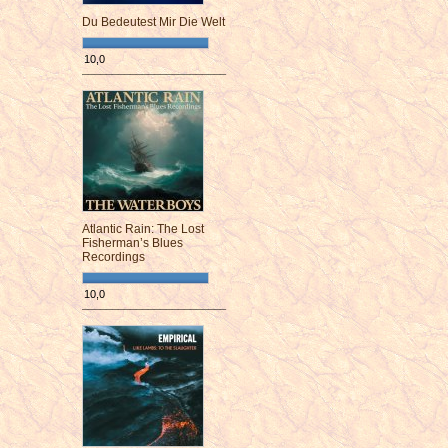
Du Bedeutest Mir Die Welt
10,0
¯¯¯¯¯¯¯¯¯¯¯¯¯¯¯¯¯¯¯¯¯¯¯¯
Atlantic Rain: The Lost
Fisherman’s Blues
Recordings
10,0
¯¯¯¯¯¯¯¯¯¯¯¯¯¯¯¯¯¯¯¯¯¯¯¯