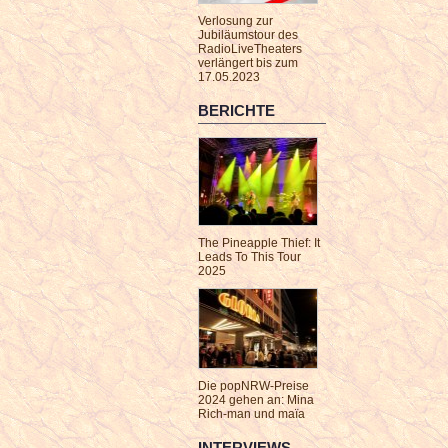
Verlosung zur
Jubiläumstour des
RadioLiveTheaters
verlängert bis zum
17.05.2023
BERICHTE
The Pineapple Thief: It
Leads To This Tour
2025
Die popNRW-Preise
2024 gehen an: Mina
Rich-man und maïa
INTERVIEWS