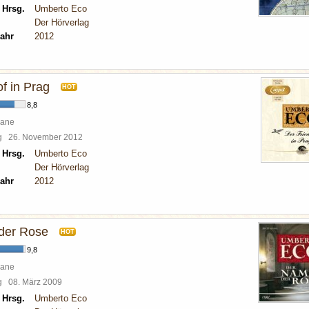
 Hrsg.
Umberto Eco
Der Hörverlag
ahr
2012
f in Prag
HOT
8,8
mane
rg
26. November 2012
 Hrsg.
Umberto Eco
Der Hörverlag
ahr
2012
der Rose
HOT
9,8
mane
rg
08. März 2009
 Hrsg.
Umberto Eco