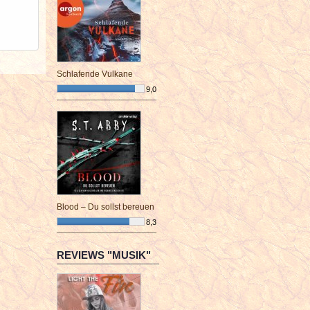
Schlafende Vulkane
9,0
¯¯¯¯¯¯¯¯¯¯¯¯¯¯¯¯¯¯¯¯¯¯¯¯
Blood – Du sollst bereuen
8,3
¯¯¯¯¯¯¯¯¯¯¯¯¯¯¯¯¯¯¯¯¯¯¯¯
REVIEWS "MUSIK"