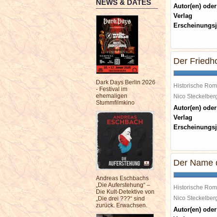
NEWS & DATES
Autor(en) oder
Verlag
Erscheinungsj
Der Friedho
Dark Days Berlin 2026
Historische Ro
- Festival im
ehemaligen
Nico Steckelbe
Stummfilmkino
Autor(en) oder
Verlag
Erscheinungsj
Der Name 
Andreas Eschbachs
„Die Auferstehung“ –
Historische Ro
Die Kult-Detektive von
Nico Steckelbe
„Die drei ???“ sind
zurück. Erwachsen.
Autor(en) oder