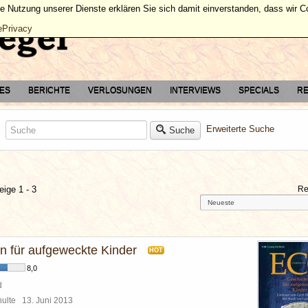
ie Nutzung unserer Dienste erklären Sie sich damit einverstanden, dass wir 
ePrivacy
TES
BERICHTE
VERLOSUNGEN
INTERVIEWS
SPECIALS
RE
Erweiterte Suche
Suche
eige 1 - 3
Re
n für aufgeweckte Kinder
HOT
8,0
d
chulte
13. Juni 2013