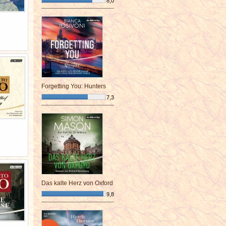
8,0
¯¯¯¯¯¯¯¯¯¯¯¯¯¯¯¯¯¯¯¯¯¯¯¯
Forgetting You: Hunters
7,3
¯¯¯¯¯¯¯¯¯¯¯¯¯¯¯¯¯¯¯¯¯¯¯¯
Das kalte Herz von Oxford
9,8
¯¯¯¯¯¯¯¯¯¯¯¯¯¯¯¯¯¯¯¯¯¯¯¯