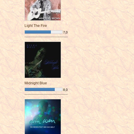
Light The Fire
7,0
¯¯¯¯¯¯¯¯¯¯¯¯¯¯¯¯¯¯¯¯¯¯¯¯
Midnight Blue
8,0
¯¯¯¯¯¯¯¯¯¯¯¯¯¯¯¯¯¯¯¯¯¯¯¯