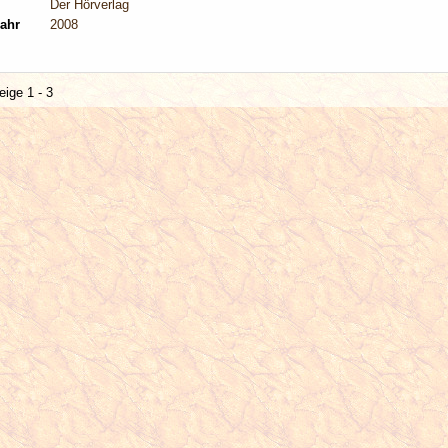
Der Hörverlag
ahr
2008
eige 1 - 3