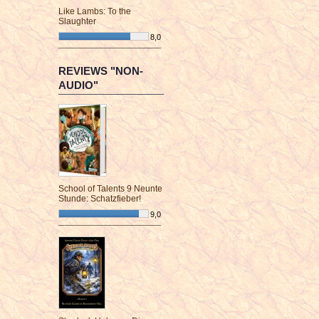
Like Lambs: To the
Slaughter
8,0
¯¯¯¯¯¯¯¯¯¯¯¯¯¯¯¯¯¯¯¯¯¯¯¯
REVIEWS "NON-
AUDIO"
School of Talents 9 Neunte
Stunde: Schatzfieber!
9,0
¯¯¯¯¯¯¯¯¯¯¯¯¯¯¯¯¯¯¯¯¯¯¯¯