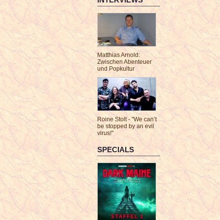
Matthias Arnold:
Zwischen Abenteuer
und Popkultur
Roine Stolt - "We can’t
be stopped by an evil
virus!"
SPECIALS