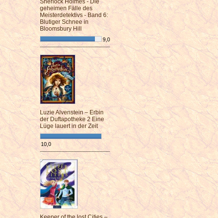
Sherlock Holmes - Die
geheimen Fälle des
Meisterdetektivs - Band 6:
Blutiger Schnee in
Bloomsbury Hill
9,0
¯¯¯¯¯¯¯¯¯¯¯¯¯¯¯¯¯¯¯¯¯¯¯¯
Luzie Alvenstein – Erbin
der Duftapotheke 2 Eine
Lüge lauert in der Zeit
10,0
¯¯¯¯¯¯¯¯¯¯¯¯¯¯¯¯¯¯¯¯¯¯¯¯
Keeper of the lost Cities –