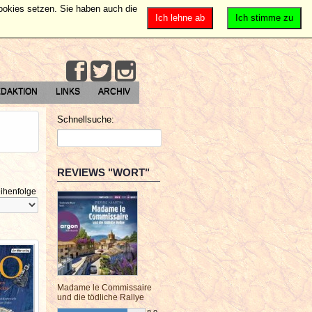
Cookies setzen. Sie haben auch die
Ich lehne ab
Ich stimme zu
DAKTION
LINKS
ARCHIV
Schnellsuche:
REVIEWS "WORT"
ihenfolge
Madame le Commissaire
und die tödliche Rallye