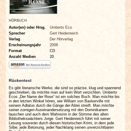
INTERVIEWS
SPECIALS
HÖRBUCH
Autor(en) oder Hrsg.
Umberto Eco
Sprecher
Gert Heidenreich
REDAKTION
Verlag
Der Hörverlag
Erscheinungsjahr
2008
LINKS
Format
CD
Anzahl Medien
20
ARCHIV
Rückentext
Es gibt literarische Werke, die sind so präzise, klug und spannend
geschrieben, da möchte man auf kein Wort verzichten. Umberto
Ecos „Der Name der Rose“ ist ein solches Buch. Man möchte bis
in den letzten Winkel hören, wie William von Baskerville mit
seinem Adlatus durch die Gänge der Abtei streift. Man möchte
seiner zornigen Auseinandersetzung mit den Dominikanern
lauschen und auch dem Wahnsinn in der Stimme des alten
Bibliothekswächters Jorge. Gert Heidenreich führt mit seiner
Lesung souverän durch diesen historischen Krimi, in dem jede
Silbe, jede Betonung, jeder Nachklang seinen unverzichtbaren