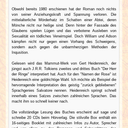
Obwohl bereits 1980 erschienen hat der Roman noch nichts
von seiner Anziehungskraft und Spannung verloren. Die
mittelalterliche Mörderhatz im Schatten einer Abtei, deren
Mönche nicht nur heilige sind. Denn hinter der Fassade des
Glaubens spielen Lügen und das verbotene Ausleben von
Sexualität ein tödliches Verwirrspiel. Doch William und Adson
kämpfen nicht nur gegen einen Vorhang des Schweigens,
sondern auch gegen die unbarmherzigen Methoden der
Inqusition.
Gelesen wird das Mammut-Werk von Gert Heidenreich, der
jüngst auch J.R.R. Tolkiens zweites und drittes Buch "Der Herr
der Ringe" interpretiert hat. Auch für den "Namen der Rose" ist
Heidenreich eine goldrichtige Wahl. Ich möchte als Beispiel die
hervorragende Interpretation des geistig "zurück gebliebenen"
Sprachgenies Salvatore nennen. Heidenreich springt schnell
innerhalb eines Satzes zwischen zahlreichen Sprachen. Das
macht ihm so schnell keiner nach.
Die vollständige Lesung des Buches erscheint auf sage und
schreibe 20 CDs beim Hörverlag. Die stilvolle Box enthält ein
16-seitiges Booklet mit zahlreichen Infos zu Autor, Sprecher