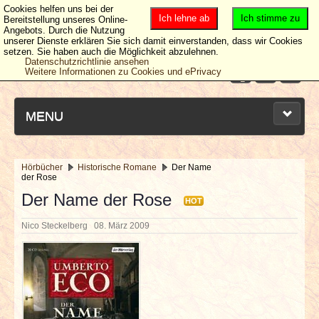
Cookies helfen uns bei der
Ich lehne ab
Ich stimme zu
Bereitstellung unseres Online-
Angebots. Durch die Nutzung
unserer Dienste erklären Sie sich damit einverstanden, dass wir Cookies
setzen. Sie haben auch die Möglichkeit abzulehnen.
Datenschutzrichtlinie ansehen
Weitere Informationen zu Cookies und ePrivacy
MENU
Hörbücher
Historische Romane
Der Name
der Rose
NEUESTE ARTIKEL
Der Name der Rose
HOT
NEWS & DATES
Nico Steckelberg
08. März 2009
BERICHTE
VERLOSUNGEN