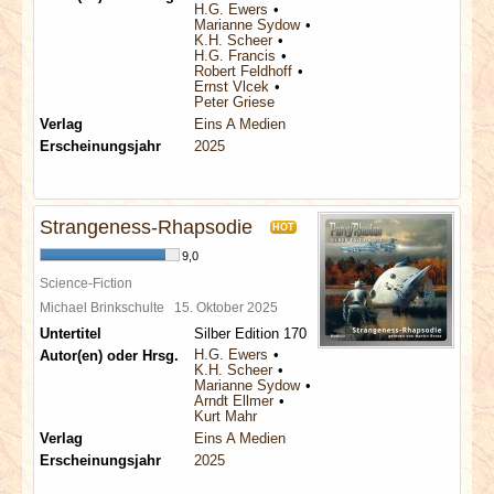
H.G. Ewers
Marianne Sydow
K.H. Scheer
H.G. Francis
Robert Feldhoff
Ernst Vlcek
Peter Griese
Verlag
Eins A Medien
Erscheinungsjahr
2025
Strangeness-Rhapsodie
HOT
9,0
Science-Fiction
Michael Brinkschulte
15. Oktober 2025
Untertitel
Silber Edition 170
H.G. Ewers
Autor(en) oder Hrsg.
K.H. Scheer
Marianne Sydow
Arndt Ellmer
Kurt Mahr
Verlag
Eins A Medien
Erscheinungsjahr
2025