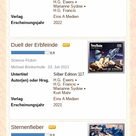
H.G. Ewers
Marianne Sydow
H.G. Francis
Verlag
Eins A Medien
Erscheinungsjahr
2022
Duell der Erbfeinde
HOT
8,8
Science-Fiction
Michael Brinkschulte
03. Juli 2021
Untertitel
Silber Edition 117
H.G. Ewers
Autor(en) oder Hrsg.
H.G. Francis
Marianne Sydow
Kurt Mahr
Verlag
Eins A Medien
Erscheinungsjahr
2021
Sternenfieber
HOT
8,8