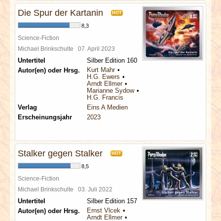
Die Spur der Kartanin
HOT
8,3
Science-Fiction
Michael Brinkschulte
07. April 2023
Untertitel
Silber Edition 160
Kurt Mahr
Autor(en) oder Hrsg.
H.G. Ewers
Arndt Ellmer
Marianne Sydow
H.G. Francis
Verlag
Eins A Medien
Erscheinungsjahr
2023
Stalker gegen Stalker
HOT
8,5
Science-Fiction
Michael Brinkschulte
03. Juli 2022
Untertitel
Silber Edition 157
Ernst Vlcek
Autor(en) oder Hrsg.
Arndt Ellmer