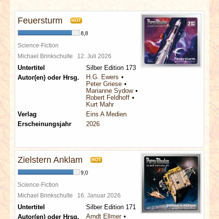
INTERVIEWS
Feuersturm
HOT
SPECIALS
8,8
Science-Fiction
REDAKTION
Michael Brinkschulte
12. Juli 2026
Untertitel
Silber Edition 173
H.G. Ewers
Autor(en) oder Hrsg.
LINKS
Peter Griese
Marianne Sydow
Robert Feldhoff
Kurt Mahr
ARCHIV
Verlag
Eins A Medien
Erscheinungsjahr
2026
Zielstern Anklam
HOT
9,0
Science-Fiction
Michael Brinkschulte
16. Januar 2026
Untertitel
Silber Edition 171
Arndt Ellmer
Autor(en) oder Hrsg.