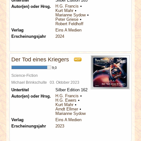
Untertitel
Silber Edition 165
H.G. Francis
Autor(en) oder Hrsg.
Kurt Mahr
Marianne Sydow
Peter Griese
Robert Feldhoff
Verlag
Eins A Medien
Erscheinungsjahr
2024
Der Tod eines Kriegers
HOT
9,0
Science-Fiction
Michael Brinkschulte
03. Oktober 2023
Untertitel
Silber Edition 162
H.G. Francis
Autor(en) oder Hrsg.
H.G. Ewers
Kurt Mahr
Arndt Ellmer
Marianne Sydow
Verlag
Eins A Medien
Erscheinungsjahr
2023