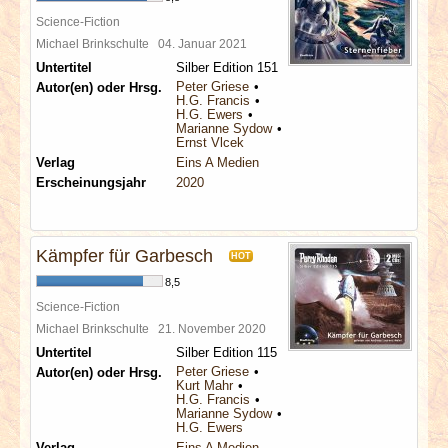
Science-Fiction
Michael Brinkschulte
04. Januar 2021
Untertitel
Silber Edition 151
Peter Griese
Autor(en) oder Hrsg.
H.G. Francis
H.G. Ewers
Marianne Sydow
Ernst Vlcek
Verlag
Eins A Medien
Erscheinungsjahr
2020
Kämpfer für Garbesch
HOT
8,5
Science-Fiction
Michael Brinkschulte
21. November 2020
Untertitel
Silber Edition 115
Peter Griese
Autor(en) oder Hrsg.
Kurt Mahr
H.G. Francis
Marianne Sydow
H.G. Ewers
Verlag
Eins A Medien