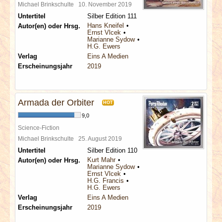
Michael Brinkschulte
10. November 2019
Untertitel
Silber Edition 111
Hans Kneifel
Autor(en) oder Hrsg.
Ernst Vlcek
Marianne Sydow
H.G. Ewers
Verlag
Eins A Medien
Erscheinungsjahr
2019
Armada der Orbiter
HOT
9,0
Science-Fiction
Michael Brinkschulte
25. August 2019
Untertitel
Silber Edition 110
Kurt Mahr
Autor(en) oder Hrsg.
Marianne Sydow
Ernst Vlcek
H.G. Francis
H.G. Ewers
Verlag
Eins A Medien
Erscheinungsjahr
2019