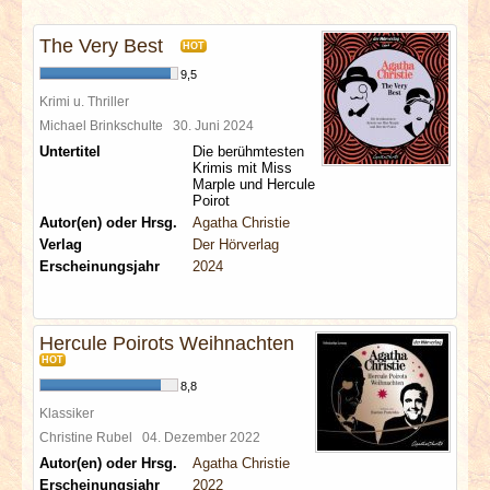
INTERVIEWS
The Very Best
HOT
SPECIALS
9,5
Krimi u. Thriller
REDAKTION
Michael Brinkschulte
30. Juni 2024
Untertitel
Die berühmtesten
Krimis mit Miss
LINKS
Marple und Hercule
Poirot
Autor(en) oder Hrsg.
Agatha Christie
ARCHIV
Verlag
Der Hörverlag
Erscheinungsjahr
2024
Hercule Poirots Weihnachten
HOT
8,8
Klassiker
Christine Rubel
04. Dezember 2022
Autor(en) oder Hrsg.
Agatha Christie
Erscheinungsjahr
2022