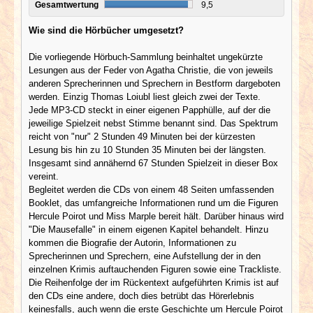
Gesamtwertung
9,5
Wie sind die Hörbücher umgesetzt?
Die vorliegende Hörbuch-Sammlung beinhaltet ungekürzte
Lesungen aus der Feder von Agatha Christie, die von jeweils
anderen Sprecherinnen und Sprechern in Bestform dargeboten
werden. Einzig Thomas Loiubl liest gleich zwei der Texte.
Jede MP3-CD steckt in einer eigenen Papphülle, auf der die
jeweilige Spielzeit nebst Stimme benannt sind. Das Spektrum
reicht von "nur" 2 Stunden 49 Minuten bei der kürzesten
Lesung bis hin zu 10 Stunden 35 Minuten bei der längsten.
Insgesamt sind annähernd 67 Stunden Spielzeit in dieser Box
vereint.
Begleitet werden die CDs von einem 48 Seiten umfassenden
Booklet, das umfangreiche Informationen rund um die Figuren
Hercule Poirot und Miss Marple bereit hält. Darüber hinaus wird
"Die Mausefalle" in einem eigenen Kapitel behandelt. Hinzu
kommen die Biografie der Autorin, Informationen zu
Sprecherinnen und Sprechern, eine Aufstellung der in den
einzelnen Krimis auftauchenden Figuren sowie eine Trackliste.
Die Reihenfolge der im Rückentext aufgeführten Krimis ist auf
den CDs eine andere, doch dies betrübt das Hörerlebnis
keinesfalls, auch wenn die erste Geschichte um Hercule Poirot