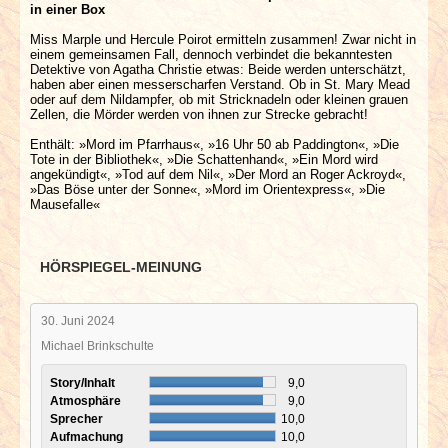
in einer Box
Miss Marple und Hercule Poirot ermitteln zusammen! Zwar nicht in
einem gemeinsamen Fall, dennoch verbindet die bekanntesten
Detektive von Agatha Christie etwas: Beide werden unterschätzt,
haben aber einen messerscharfen Verstand. Ob in St. Mary Mead
oder auf dem Nildampfer, ob mit Stricknadeln oder kleinen grauen
Zellen, die Mörder werden von ihnen zur Strecke gebracht!
Enthält: »Mord im Pfarrhaus«, »16 Uhr 50 ab Paddington«, »Die
Tote in der Bibliothek«, »Die Schattenhand«, »Ein Mord wird
angekündigt«, »Tod auf dem Nil«, »Der Mord an Roger Ackroyd«,
»Das Böse unter der Sonne«, »Mord im Orientexpress«, »Die
Mausefalle«
HÖRSPIEGEL-MEINUNG
30. Juni 2024
Michael Brinkschulte
Story/Inhalt
9,0
Atmosphäre
9,0
Sprecher
10,0
Aufmachung
10,0