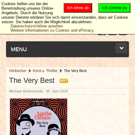
Cookies helfen uns bei der
Ich lehne ab
Ich stimme zu
Bereitstellung unseres Online-
Angebots. Durch die Nutzung
unserer Dienste erklären Sie sich damit einverstanden, dass wir Cookies
setzen. Sie haben auch die Möglichkeit abzulehnen.
Datenschutzrichtlinie ansehen
Weitere Informationen zu Cookies und ePrivacy
MENU
Hörbücher
Krimi u. Thriller
The Very Best
NEUESTE ARTIKEL
The Very Best
HOT
Michael Brinkschulte
30. Juni 2024
NEWS & DATES
BERICHTE
VERLOSUNGEN