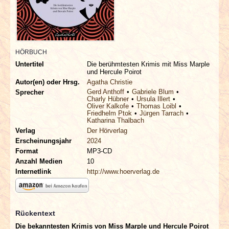
INTERVIEWS
SPECIALS
HÖRBUCH
REDAKTION
Untertitel
Die berühmtesten Krimis mit Miss Marple
und Hercule Poirot
Autor(en) oder Hrsg.
Agatha Christie
LINKS
Gerd Anthoff
Gabriele Blum
Sprecher
Charly Hübner
Ursula Illert
Oliver Kalkofe
Thomas Loibl
ARCHIV
Friedhelm Ptok
Jürgen Tarrach
Katharina Thalbach
Verlag
Der Hörverlag
Erscheinungsjahr
2024
Format
MP3-CD
Anzahl Medien
10
Internetlink
http://www.hoerverlag.de
Rückentext
Die bekanntesten Krimis von Miss Marple und Hercule Poirot