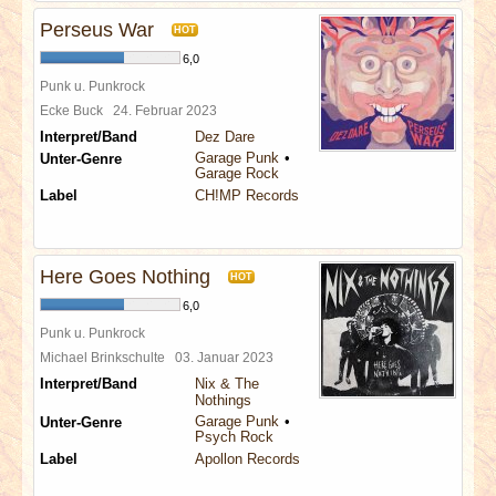
Perseus War
HOT
6,0
Punk u. Punkrock
Ecke Buck
24. Februar 2023
Interpret/Band
Dez Dare
Garage Punk
Unter-Genre
Garage Rock
Label
CH!MP Records
Here Goes Nothing
HOT
6,0
Punk u. Punkrock
Michael Brinkschulte
03. Januar 2023
Interpret/Band
Nix & The
Nothings
Garage Punk
Unter-Genre
Psych Rock
Label
Apollon Records