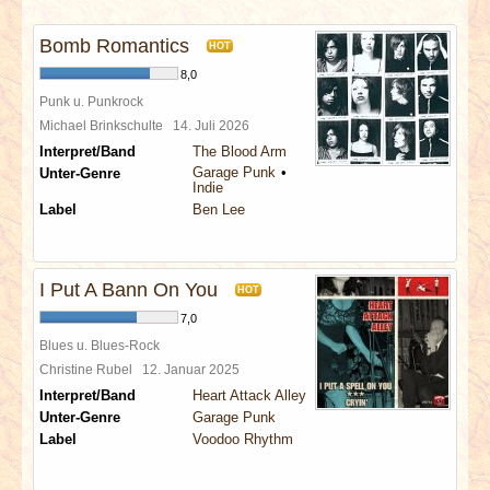
INTERVIEWS
Bomb Romantics
HOT
SPECIALS
8,0
Punk u. Punkrock
REDAKTION
Michael Brinkschulte
14. Juli 2026
Interpret/Band
The Blood Arm
Garage Punk
Unter-Genre
LINKS
Indie
Label
Ben Lee
ARCHIV
I Put A Bann On You
HOT
7,0
Blues u. Blues-Rock
Christine Rubel
12. Januar 2025
Interpret/Band
Heart Attack Alley
Unter-Genre
Garage Punk
Label
Voodoo Rhythm