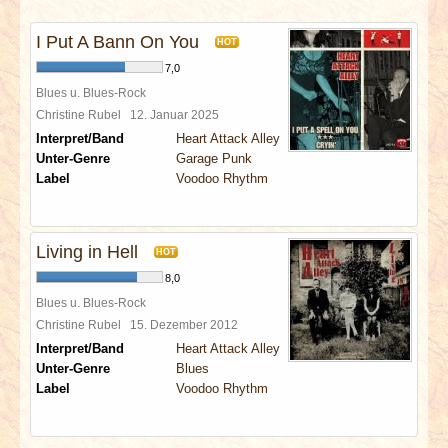
INTERVIEWS
I Put A Bann On You
HOT
SPECIALS
7,0
Blues u. Blues-Rock
REDAKTION
Christine Rubel
12. Januar 2025
Interpret/Band
Heart Attack Alley
Unter-Genre
Garage Punk
LINKS
Label
Voodoo Rhythm
ARCHIV
Living in Hell
HOT
8,0
Blues u. Blues-Rock
Christine Rubel
15. Dezember 2012
Interpret/Band
Heart Attack Alley
Unter-Genre
Blues
Label
Voodoo Rhythm