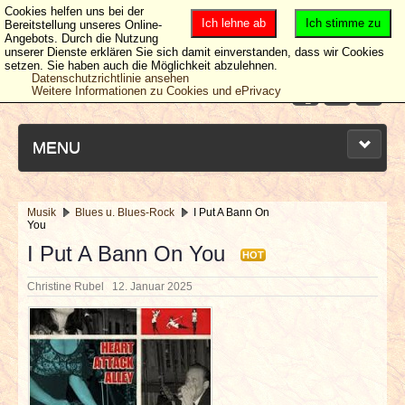
Cookies helfen uns bei der
Ich lehne ab
Ich stimme zu
Bereitstellung unseres Online-
Angebots. Durch die Nutzung
unserer Dienste erklären Sie sich damit einverstanden, dass wir Cookies
setzen. Sie haben auch die Möglichkeit abzulehnen.
Datenschutzrichtlinie ansehen
Weitere Informationen zu Cookies und ePrivacy
MENU
Musik
Blues u. Blues-Rock
I Put A Bann On
You
NEUESTE ARTIKEL
I Put A Bann On You
HOT
NEWS & DATES
Christine Rubel
12. Januar 2025
BERICHTE
VERLOSUNGEN