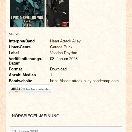
INTERVIEWS
SPECIALS
REDAKTION
MUSIK
Interpret/Band
Heart Attack Alley
Unter-Genre
Garage Punk
LINKS
Label
Voodoo Rhythm
Veröffentlichungs-
08. Januar 2025
Datum
ARCHIV
Format
Download
Anzahl Medien
1
Bandwebsite
https://heart-attack-alley.bandcamp.com
HÖRSPIEGEL-MEINUNG
12. Januar 2025