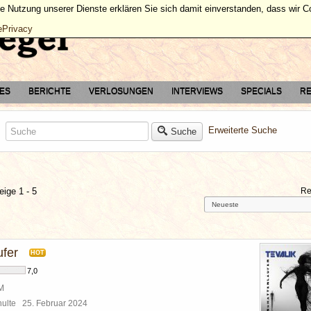
ie Nutzung unserer Dienste erklären Sie sich damit einverstanden, dass wir 
ePrivacy
TES
BERICHTE
VERLOSUNGEN
INTERVIEWS
SPECIALS
RE
Erweiterte Suche
Suche
eige 1 - 5
Re
ufer
HOT
7,0
BM
chulte
25. Februar 2024