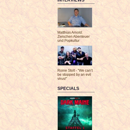
Matthias Arnold:
Zwischen Abenteuer
und Popkultur
Roine Stolt - "We can’t
be stopped by an evil
virus!"
SPECIALS