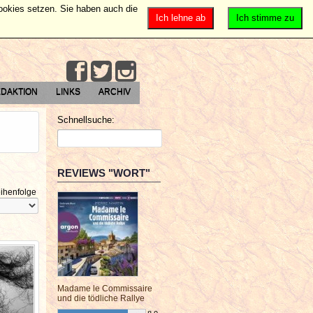
Cookies setzen. Sie haben auch die
Ich lehne ab
Ich stimme zu
DAKTION
LINKS
ARCHIV
Schnellsuche:
REVIEWS "WORT"
ihenfolge
Madame le Commissaire
und die tödliche Rallye