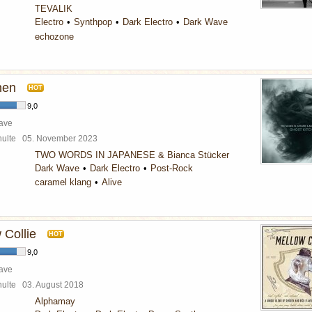
TEVALIK
Electro
Synthpop
Dark Electro
Dark Wave
echozone
hen
HOT
9,0
ave
chulte
05. November 2023
TWO WORDS IN JAPANESE & Bianca Stücker
Dark Wave
Dark Electro
Post-Rock
caramel klang
Alive
 Collie
HOT
9,0
ave
chulte
03. August 2018
Alphamay