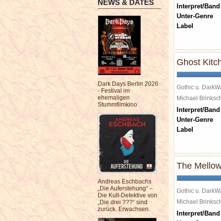
NEWS & DATES
Interpret/Band
Unter-Genre
Label
Ghost Kitc
Dark Days Berlin 2026
Gothic u. DarkW
- Festival im
ehemaligen
Michael Brinks
Stummfilmkino
Interpret/Band
Unter-Genre
Label
The Mellow
Andreas Eschbachs
„Die Auferstehung“ –
Gothic u. DarkW
Die Kult-Detektive von
Michael Brinks
„Die drei ???“ sind
zurück. Erwachsen.
Interpret/Band