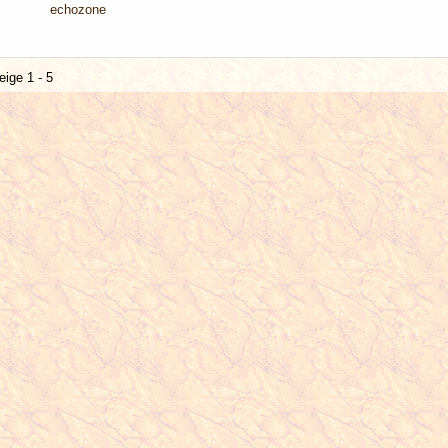
echozone
eige 1 - 5