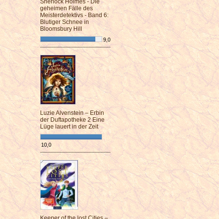
Sherlock Holmes - Die
geheimen Fälle des
Meisterdetektivs - Band 6:
Blutiger Schnee in
Bloomsbury Hill
9,0
¯¯¯¯¯¯¯¯¯¯¯¯¯¯¯¯¯¯¯¯¯¯¯¯
Luzie Alvenstein – Erbin
der Duftapotheke 2 Eine
Lüge lauert in der Zeit
10,0
¯¯¯¯¯¯¯¯¯¯¯¯¯¯¯¯¯¯¯¯¯¯¯¯
Keeper of the lost Cities –