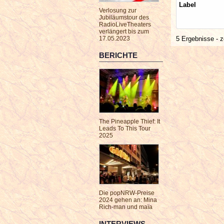
Label
Verlosung zur
Jubiläumstour des
RadioLiveTheaters
verlängert bis zum
17.05.2023
5 Ergebnisse - z
BERICHTE
The Pineapple Thief: It
Leads To This Tour
2025
Die popNRW-Preise
2024 gehen an: Mina
Rich-man und maïa
INTERVIEWS