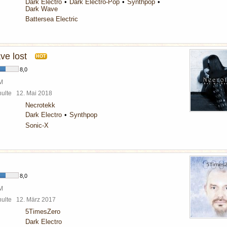
Dark Electro
Dark Electro-Pop
Synthpop
Dark Wave
Battersea Electric
ve lost
HOT
8,0
BM
chulte
12. Mai 2018
Necrotekk
Dark Electro
Synthpop
Sonic-X
8,0
BM
chulte
12. März 2017
5TimesZero
Dark Electro