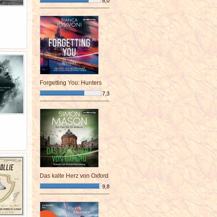
8,0
¯¯¯¯¯¯¯¯¯¯¯¯¯¯¯¯¯¯¯¯¯¯¯¯
Forgetting You: Hunters
7,3
¯¯¯¯¯¯¯¯¯¯¯¯¯¯¯¯¯¯¯¯¯¯¯¯
Das kalte Herz von Oxford
9,8
¯¯¯¯¯¯¯¯¯¯¯¯¯¯¯¯¯¯¯¯¯¯¯¯