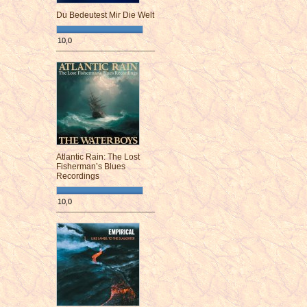
Du Bedeutest Mir Die Welt
10,0
¯¯¯¯¯¯¯¯¯¯¯¯¯¯¯¯¯¯¯¯¯¯¯¯
Atlantic Rain: The Lost
Fisherman’s Blues
Recordings
10,0
¯¯¯¯¯¯¯¯¯¯¯¯¯¯¯¯¯¯¯¯¯¯¯¯