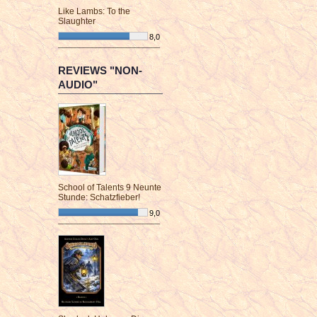
Like Lambs: To the
Slaughter
8,0
¯¯¯¯¯¯¯¯¯¯¯¯¯¯¯¯¯¯¯¯¯¯¯¯
REVIEWS "NON-
AUDIO"
School of Talents 9 Neunte
Stunde: Schatzfieber!
9,0
¯¯¯¯¯¯¯¯¯¯¯¯¯¯¯¯¯¯¯¯¯¯¯¯