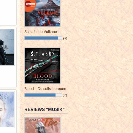
Schlafende Vulkane
9,0
¯¯¯¯¯¯¯¯¯¯¯¯¯¯¯¯¯¯¯¯¯¯¯¯
Blood – Du sollst bereuen
8,3
¯¯¯¯¯¯¯¯¯¯¯¯¯¯¯¯¯¯¯¯¯¯¯¯
REVIEWS "MUSIK"