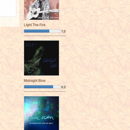
Light The Fire
7,0
¯¯¯¯¯¯¯¯¯¯¯¯¯¯¯¯¯¯¯¯¯¯¯¯
Midnight Blue
8,0
¯¯¯¯¯¯¯¯¯¯¯¯¯¯¯¯¯¯¯¯¯¯¯¯