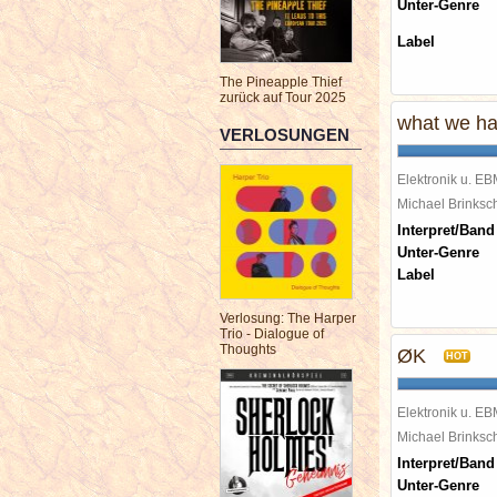
Unter-Genre
Label
The Pineapple Thief
zurück auf Tour 2025
what we ha
VERLOSUNGEN
Elektronik u. E
Michael Brinks
Interpret/Band
Unter-Genre
Label
Verlosung: The Harper
Trio - Dialogue of
Thoughts
ØK
HOT
Elektronik u. E
Michael Brinks
Interpret/Band
Unter-Genre