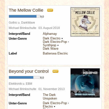
INTERVIEWS
The Mellow Collie
HOT
SPECIALS
9,0
Gothic u. DarkWave
REDAKTION
Michael Brinkschulte
03. August 2018
Interpret/Band
Alphamay
Dark Electro
Unter-Genre
LINKS
Dark Electro-Pop
Synthpop
Dark Wave
ARCHIV
Label
Battersea Electric
Beyond your Control
HOT
8,0
Elektronik u. EBM
Michael Brinkschulte
01. November 2013
Interpret/Band
The Dark
Unspoken
Dark Electro-Pop
Unter-Genre
Electro