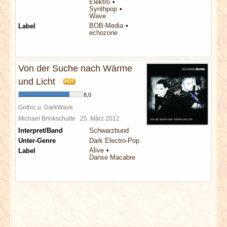
Elektro
Synthpop
Wave
BOB-Media
Label
echozone
Von der Suche nach Wärme
und Licht
HOT
8,0
Gothic u. DarkWave
Michael Brinkschulte
25. März 2012
Interpret/Band
Schwarzbund
Unter-Genre
Dark Electro-Pop
Alive
Label
Danse Macabre